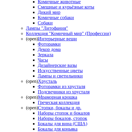
Комичные животные
Смешные и курьёзные коты
Дикий мир
Комичные собаки
Собаки
Лампы "Литофания"
Коллекция "Комичный мир" (Профессии)
(open)
Интерьерные вещи
Фоторамки
Декор дома
Зеркала
Часы
Дизайнерские вазы
Искусственные цветы
Лампы и светильники
(open)
Хрусталь
Фоторамки из хрусталя
Подсвечники из хрусталя
(open)
Мраморная крошка
Греческая коллекция
(open)
Стопки, бокалы и др.
Наборы стопок и бокалов
Наборы бокалов, стопок
Бокалы для вина (США)
Бокалы для коньяка