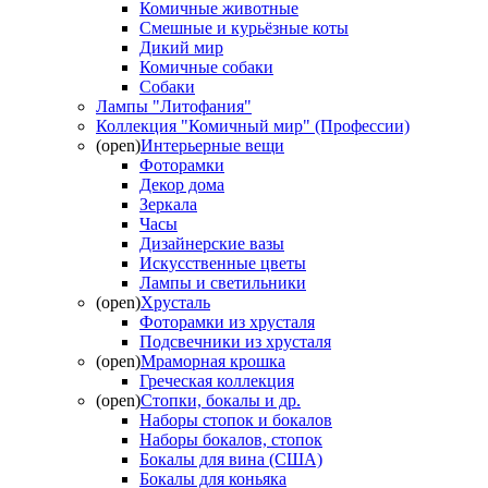
Комичные животные
Смешные и курьёзные коты
Дикий мир
Комичные собаки
Собаки
Лампы "Литофания"
Коллекция "Комичный мир" (Профессии)
(open)
Интерьерные вещи
Фоторамки
Декор дома
Зеркала
Часы
Дизайнерские вазы
Искусственные цветы
Лампы и светильники
(open)
Хрусталь
Фоторамки из хрусталя
Подсвечники из хрусталя
(open)
Мраморная крошка
Греческая коллекция
(open)
Стопки, бокалы и др.
Наборы стопок и бокалов
Наборы бокалов, стопок
Бокалы для вина (США)
Бокалы для коньяка