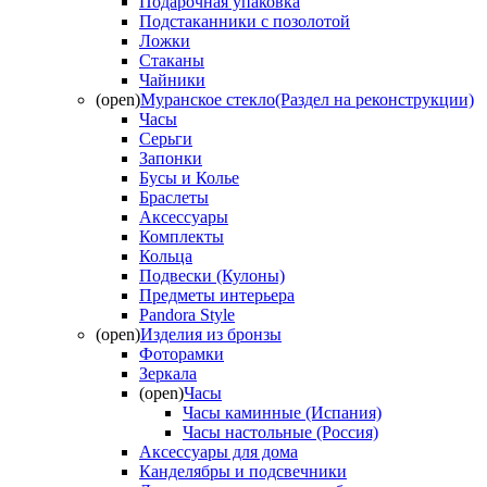
Подарочная упаковка
Подстаканники с позолотой
Ложки
Стаканы
Чайники
(open)
Муранское стекло(Раздел на реконструкции)
Часы
Серьги
Запонки
Бусы и Колье
Браслеты
Аксессуары
Комплекты
Кольца
Подвески (Кулоны)
Предметы интерьера
Pandora Style
(open)
Изделия из бронзы
Фоторамки
Зеркала
(open)
Часы
Часы каминные (Испания)
Часы настольные (Россия)
Аксессуары для дома
Канделябры и подсвечники