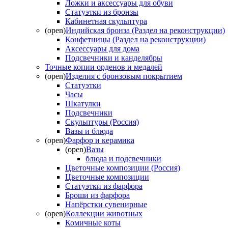
Ложки и аксессуары для обуви
Статуэтки из бронзы
Кабинетная скульптура
(open)
Индийская бронза (Раздел на реконструкции)
Конфетницы (Раздел на реконструкции)
Аксессуары для дома
Подсвечники и канделябры
Точные копии орденов и медалей
(open)
Изделия с бронзовым покрытием
Статуэтки
Часы
Шкатулки
Подсвечники
Скульптуры (Россия)
Вазы и блюда
(open)
Фарфор и керамика
(open)
Вазы
блюда и подсвечники
Цветочные композиции (Россия)
Цветочные композиции
Статуэтки из фарфора
Броши из фарфора
Напёрстки сувенирные
(open)
Коллекции животных
Комичные коты