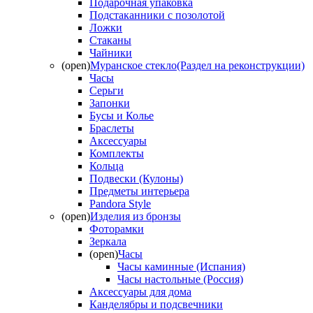
Подарочная упаковка
Подстаканники с позолотой
Ложки
Стаканы
Чайники
(open)
Муранское стекло(Раздел на реконструкции)
Часы
Серьги
Запонки
Бусы и Колье
Браслеты
Аксессуары
Комплекты
Кольца
Подвески (Кулоны)
Предметы интерьера
Pandora Style
(open)
Изделия из бронзы
Фоторамки
Зеркала
(open)
Часы
Часы каминные (Испания)
Часы настольные (Россия)
Аксессуары для дома
Канделябры и подсвечники