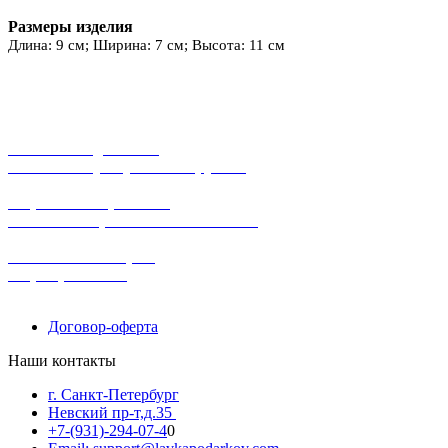
Размеры изделия
Длина: 9 см; Ширина: 7 см; Высота: 11 см
бесплатная доставка
заказов на сумму от 3000 рублей
широкий ассортимент
в наличии в розничных магазинах
поможем с выбором
+7-(931)-294-07-4
0
Договор-оферта
Наши контакты
г. Санкт-Петербург
Невский пр-т,д.35
+7-(931)-294-07-4
0