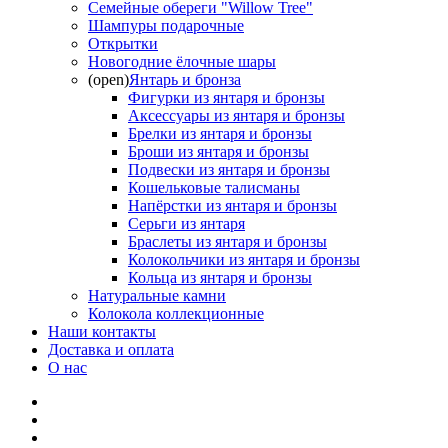
Семейные обереги "Willow Tree"
Шампуры подарочные
Открытки
Новогодние ёлочные шары
(open)
Янтарь и бронза
Фигурки из янтаря и бронзы
Аксессуары из янтаря и бронзы
Брелки из янтаря и бронзы
Броши из янтаря и бронзы
Подвески из янтаря и бронзы
Кошельковые талисманы
Напёрстки из янтаря и бронзы
Серьги из янтаря
Браслеты из янтаря и бронзы
Колокольчики из янтаря и бронзы
Кольца из янтаря и бронзы
Натуральные камни
Колокола коллекционные
Наши контакты
Доставка и оплата
О нас