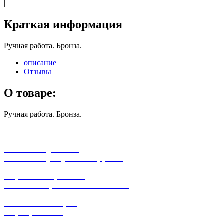
|
Краткая информация
Ручная работа. Бронза.
описание
Отзывы
О товаре:
Ручная работа. Бронза.
бесплатная доставка
заказов на сумму от 3000 рублей
широкий ассортимент
в наличии в розничных магазинах
поможем с выбором
+7-(931)-294-07-4
0