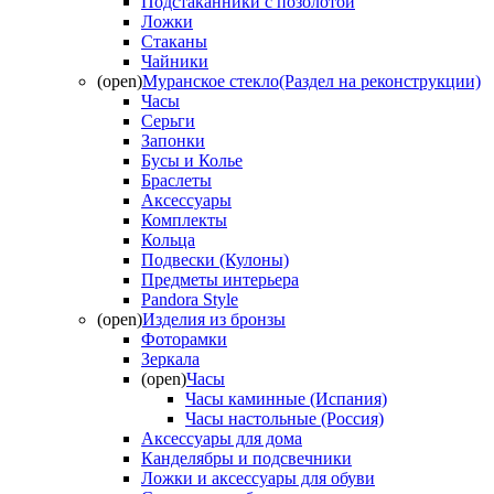
Подстаканники с позолотой
Ложки
Стаканы
Чайники
(open)
Муранское стекло(Раздел на реконструкции)
Часы
Серьги
Запонки
Бусы и Колье
Браслеты
Аксессуары
Комплекты
Кольца
Подвески (Кулоны)
Предметы интерьера
Pandora Style
(open)
Изделия из бронзы
Фоторамки
Зеркала
(open)
Часы
Часы каминные (Испания)
Часы настольные (Россия)
Аксессуары для дома
Канделябры и подсвечники
Ложки и аксессуары для обуви