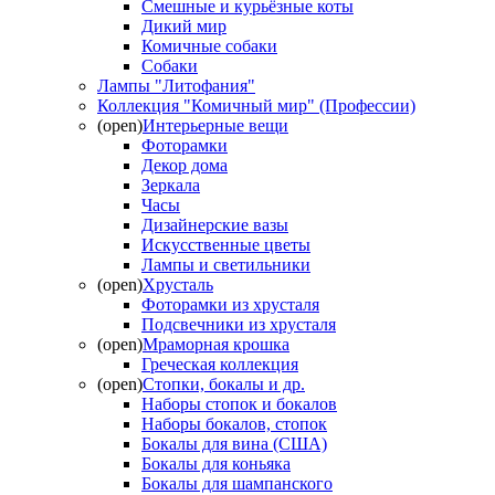
Смешные и курьёзные коты
Дикий мир
Комичные собаки
Собаки
Лампы "Литофания"
Коллекция "Комичный мир" (Профессии)
(open)
Интерьерные вещи
Фоторамки
Декор дома
Зеркала
Часы
Дизайнерские вазы
Искусственные цветы
Лампы и светильники
(open)
Хрусталь
Фоторамки из хрусталя
Подсвечники из хрусталя
(open)
Мраморная крошка
Греческая коллекция
(open)
Стопки, бокалы и др.
Наборы стопок и бокалов
Наборы бокалов, стопок
Бокалы для вина (США)
Бокалы для коньяка
Бокалы для шампанского