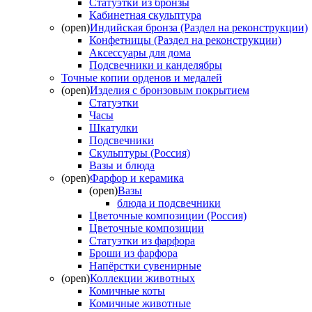
Статуэтки из бронзы
Кабинетная скульптура
(open)
Индийская бронза (Раздел на реконструкции)
Конфетницы (Раздел на реконструкции)
Аксессуары для дома
Подсвечники и канделябры
Точные копии орденов и медалей
(open)
Изделия с бронзовым покрытием
Статуэтки
Часы
Шкатулки
Подсвечники
Скульптуры (Россия)
Вазы и блюда
(open)
Фарфор и керамика
(open)
Вазы
блюда и подсвечники
Цветочные композиции (Россия)
Цветочные композиции
Статуэтки из фарфора
Броши из фарфора
Напёрстки сувенирные
(open)
Коллекции животных
Комичные коты
Комичные животные