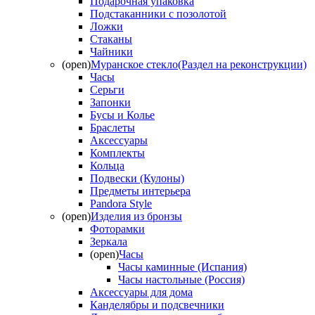
Подарочная упаковка
Подстаканники с позолотой
Ложки
Стаканы
Чайники
(open)
Муранское стекло(Раздел на реконструкции)
Часы
Серьги
Запонки
Бусы и Колье
Браслеты
Аксессуары
Комплекты
Кольца
Подвески (Кулоны)
Предметы интерьера
Pandora Style
(open)
Изделия из бронзы
Фоторамки
Зеркала
(open)
Часы
Часы каминные (Испания)
Часы настольные (Россия)
Аксессуары для дома
Канделябры и подсвечники