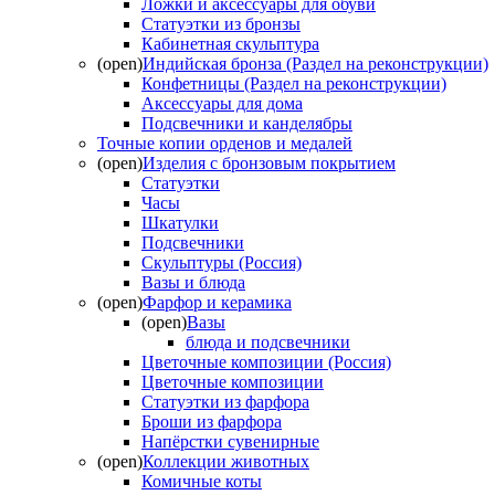
Ложки и аксессуары для обуви
Статуэтки из бронзы
Кабинетная скульптура
(open)
Индийская бронза (Раздел на реконструкции)
Конфетницы (Раздел на реконструкции)
Аксессуары для дома
Подсвечники и канделябры
Точные копии орденов и медалей
(open)
Изделия с бронзовым покрытием
Статуэтки
Часы
Шкатулки
Подсвечники
Скульптуры (Россия)
Вазы и блюда
(open)
Фарфор и керамика
(open)
Вазы
блюда и подсвечники
Цветочные композиции (Россия)
Цветочные композиции
Статуэтки из фарфора
Броши из фарфора
Напёрстки сувенирные
(open)
Коллекции животных
Комичные коты