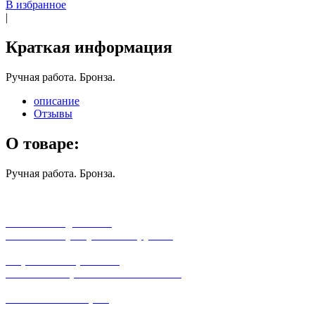
В избранное
|
Краткая информация
Ручная работа. Бронза.
описание
Отзывы
О товаре:
Ручная работа. Бронза.
бесплатная доставка
заказов на сумму от 3000 рублей
широкий ассортимент
в наличии в розничных магазинах
поможем с выбором
+7-(931)-294-07-4
0