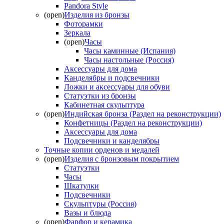
Pandora Style
(open)
Изделия из бронзы
Фоторамки
Зеркала
(open)
Часы
Часы каминные (Испания)
Часы настольные (Россия)
Аксессуары для дома
Канделябры и подсвечники
Ложки и аксессуары для обуви
Статуэтки из бронзы
Кабинетная скульптура
(open)
Индийская бронза (Раздел на реконструкции)
Конфетницы (Раздел на реконструкции)
Аксессуары для дома
Подсвечники и канделябры
Точные копии орденов и медалей
(open)
Изделия с бронзовым покрытием
Статуэтки
Часы
Шкатулки
Подсвечники
Скульптуры (Россия)
Вазы и блюда
(open)
Фарфор и керамика