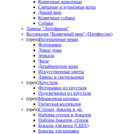
Комичные животные
Смешные и курьёзные коты
Дикий мир
Комичные собаки
Собаки
Лампы "Литофания"
Коллекция "Комичный мир" (Профессии)
(open)
Интерьерные вещи
Фоторамки
Декор дома
Зеркала
Часы
Дизайнерские вазы
Искусственные цветы
Лампы и светильники
(open)
Хрусталь
Фоторамки из хрусталя
Подсвечники из хрусталя
(open)
Мраморная крошка
Греческая коллекция
(open)
Стопки, бокалы и др.
Наборы стопок и бокалов
Наборы бокалов, стопок
Бокалы для вина (США)
Бокалы для коньяка