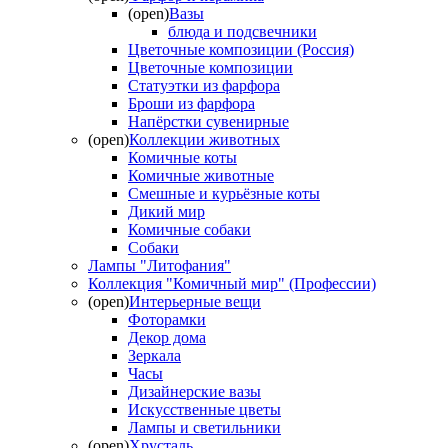
(open)
Вазы
блюда и подсвечники
Цветочные композиции (Россия)
Цветочные композиции
Статуэтки из фарфора
Броши из фарфора
Напёрстки сувенирные
(open)
Коллекции животных
Комичные коты
Комичные животные
Смешные и курьёзные коты
Дикий мир
Комичные собаки
Собаки
Лампы "Литофания"
Коллекция "Комичный мир" (Профессии)
(open)
Интерьерные вещи
Фоторамки
Декор дома
Зеркала
Часы
Дизайнерские вазы
Искусственные цветы
Лампы и светильники
(open)
Хрусталь