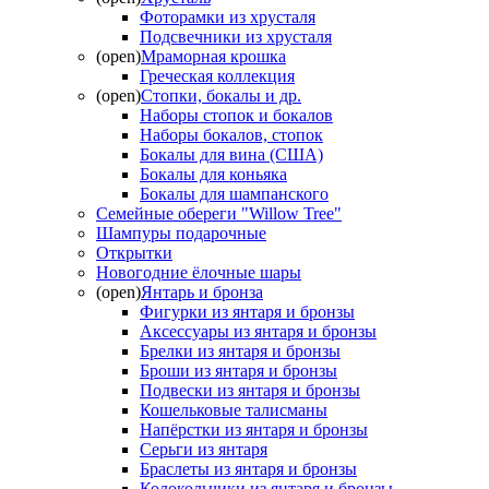
Фоторамки из хрусталя
Подсвечники из хрусталя
(open)
Мраморная крошка
Греческая коллекция
(open)
Стопки, бокалы и др.
Наборы стопок и бокалов
Наборы бокалов, стопок
Бокалы для вина (США)
Бокалы для коньяка
Бокалы для шампанского
Семейные обереги "Willow Tree"
Шампуры подарочные
Открытки
Новогодние ёлочные шары
(open)
Янтарь и бронза
Фигурки из янтаря и бронзы
Аксессуары из янтаря и бронзы
Брелки из янтаря и бронзы
Броши из янтаря и бронзы
Подвески из янтаря и бронзы
Кошельковые талисманы
Напёрстки из янтаря и бронзы
Серьги из янтаря
Браслеты из янтаря и бронзы
Колокольчики из янтаря и бронзы