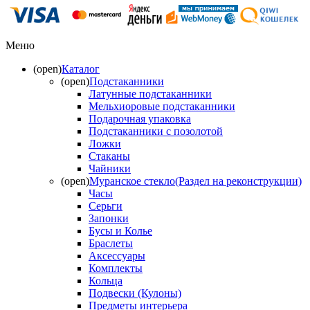
Меню
(open)
Каталог
(open)
Подстаканники
Латунные подстаканники
Мельхиоровые подстаканники
Подарочная упаковка
Подстаканники с позолотой
Ложки
Стаканы
Чайники
(open)
Муранское стекло(Раздел на реконструкции)
Часы
Серьги
Запонки
Бусы и Колье
Браслеты
Аксессуары
Комплекты
Кольца
Подвески (Кулоны)
Предметы интерьера