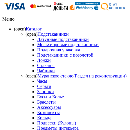
Меню
(open)
Каталог
(open)
Подстаканники
Латунные подстаканники
Мельхиоровые подстаканники
Подарочная упаковка
Подстаканники с позолотой
Ложки
Стаканы
Чайники
(open)
Муранское стекло(Раздел на реконструкции)
Часы
Серьги
Запонки
Бусы и Колье
Браслеты
Аксессуары
Комплекты
Кольца
Подвески (Кулоны)
Предметы интерьера