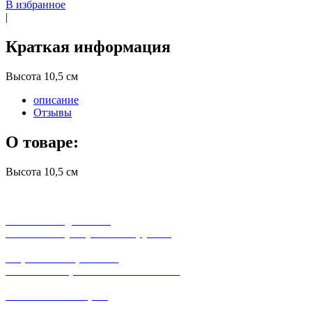
В избранное
|
Краткая информация
Высота 10,5 см
описание
Отзывы
О товаре:
Высота 10,5 см
бесплатная доставка
заказов на сумму от 3000 рублей
широкий ассортимент
в наличии в розничных магазинах
поможем с выбором
+7-(931)-294-07-4
0