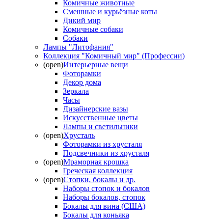
Комичные животные
Смешные и курьёзные коты
Дикий мир
Комичные собаки
Собаки
Лампы "Литофания"
Коллекция "Комичный мир" (Профессии)
(open)
Интерьерные вещи
Фоторамки
Декор дома
Зеркала
Часы
Дизайнерские вазы
Искусственные цветы
Лампы и светильники
(open)
Хрусталь
Фоторамки из хрусталя
Подсвечники из хрусталя
(open)
Мраморная крошка
Греческая коллекция
(open)
Стопки, бокалы и др.
Наборы стопок и бокалов
Наборы бокалов, стопок
Бокалы для вина (США)
Бокалы для коньяка