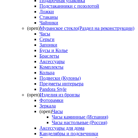
Подарочная упаковка
Подстаканники с позолотой
Ложки
Стаканы
Чайники
(open)
Муранское стекло(Раздел на реконструкции)
Часы
Серьги
Запонки
Бусы и Колье
Браслеты
Аксессуары
Комплекты
Кольца
Подвески (Кулоны)
Предметы интерьера
Pandora Style
(open)
Изделия из бронзы
Фоторамки
Зеркала
(open)
Часы
Часы каминные (Испания)
Часы настольные (Россия)
Аксессуары для дома
Канделябры и подсвечники