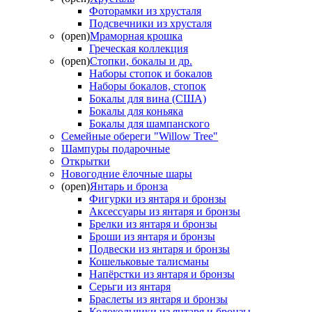
Фоторамки из хрусталя
Подсвечники из хрусталя
(open)
Мраморная крошка
Греческая коллекция
(open)
Стопки, бокалы и др.
Наборы стопок и бокалов
Наборы бокалов, стопок
Бокалы для вина (США)
Бокалы для коньяка
Бокалы для шампанского
Семейные обереги "Willow Tree"
Шампуры подарочные
Открытки
Новогодние ёлочные шары
(open)
Янтарь и бронза
Фигурки из янтаря и бронзы
Аксессуары из янтаря и бронзы
Брелки из янтаря и бронзы
Броши из янтаря и бронзы
Подвески из янтаря и бронзы
Кошельковые талисманы
Напёрстки из янтаря и бронзы
Серьги из янтаря
Браслеты из янтаря и бронзы
Колокольчики из янтаря и бронзы