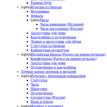
Pandora Style
(open)
Изделия из бронзы
Фоторамки
Зеркала
(open)
Часы
Часы каминные (Испания)
Часы настольные (Россия)
Аксессуары для дома
Канделябры и подсвечники
Ложки и аксессуары для обуви
Статуэтки из бронзы
Кабинетная скульптура
(open)
Индийская бронза (Раздел на реконструкции)
Конфетницы (Раздел на реконструкции)
Аксессуары для дома
Подсвечники и канделябры
Точные копии орденов и медалей
(open)
Изделия с бронзовым покрытием
Статуэтки
Часы
Шкатулки
Подсвечники
Скульптуры (Россия)
Вазы и блюда
(open)
Фарфор и керамика