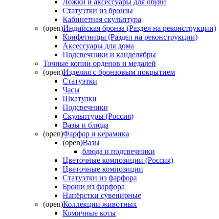
Ложки и аксессуары для обуви
Статуэтки из бронзы
Кабинетная скульптура
(open)
Индийская бронза (Раздел на реконструкции)
Конфетницы (Раздел на реконструкции)
Аксессуары для дома
Подсвечники и канделябры
Точные копии орденов и медалей
(open)
Изделия с бронзовым покрытием
Статуэтки
Часы
Шкатулки
Подсвечники
Скульптуры (Россия)
Вазы и блюда
(open)
Фарфор и керамика
(open)
Вазы
блюда и подсвечники
Цветочные композиции (Россия)
Цветочные композиции
Статуэтки из фарфора
Броши из фарфора
Напёрстки сувенирные
(open)
Коллекции животных
Комичные коты