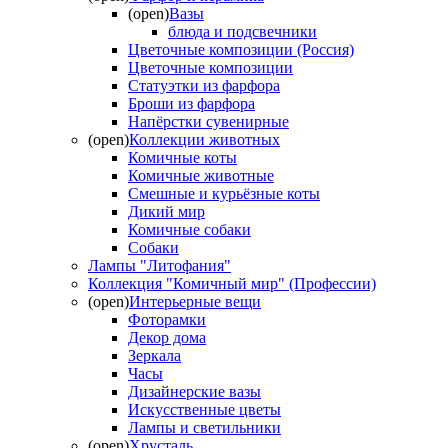
(open)
Вазы
блюда и подсвечники
Цветочные композиции (Россия)
Цветочные композиции
Статуэтки из фарфора
Броши из фарфора
Напёрстки сувенирные
(open)
Коллекции животных
Комичные коты
Комичные животные
Смешные и курьёзные коты
Дикий мир
Комичные собаки
Собаки
Лампы "Литофания"
Коллекция "Комичный мир" (Профессии)
(open)
Интерьерные вещи
Фоторамки
Декор дома
Зеркала
Часы
Дизайнерские вазы
Искусственные цветы
Лампы и светильники
(open)
Хрусталь