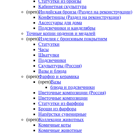
Статуэтки из бронзы
Кабинетная скульптура
(open)
Индийская бронза (Раздел на реконструкции)
Конфетницы (Раздел на реконструкции)
Аксессуары для дома
Подсвечники и канделябры
Точные копии орденов и медалей
(open)
Изделия с бронзовым покрытием
Статуэтки
Часы
Шкатулки
Подсвечники
Скульптуры (Россия)
Вазы и блюда
(open)
Фарфор и керамика
(open)
Вазы
блюда и подсвечники
Цветочные композиции (Россия)
Цветочные композиции
Статуэтки из фарфора
Броши из фарфора
Напёрстки сувенирные
(open)
Коллекции животных
Комичные коты
Комичные животные