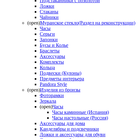
Подстаканники с позолотой
Ложки
Стаканы
Чайники
(open)
Муранское стекло(Раздел на реконструкции)
Часы
Серьги
Запонки
Бусы и Колье
Браслеты
Аксессуары
Комплекты
Кольца
Подвески (Кулоны)
Предметы интерьера
Pandora Style
(open)
Изделия из бронзы
Фоторамки
Зеркала
(open)
Часы
Часы каминные (Испания)
Часы настольные (Россия)
Аксессуары для дома
Канделябры и подсвечники
Ложки и аксессуары для обуви