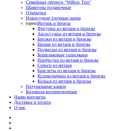
Семейные обереги "Willow Tree"
Шампуры подарочные
Открытки
Новогодние ёлочные шары
(open)
Янтарь и бронза
Фигурки из янтаря и бронзы
Аксессуары из янтаря и бронзы
Брелки из янтаря и бронзы
Броши из янтаря и бронзы
Подвески из янтаря и бронзы
Кошельковые талисманы
Напёрстки из янтаря и бронзы
Серьги из янтаря
Браслеты из янтаря и бронзы
Колокольчики из янтаря и бронзы
Кольца из янтаря и бронзы
Натуральные камни
Колокола коллекционные
Наши контакты
Доставка и оплата
О нас