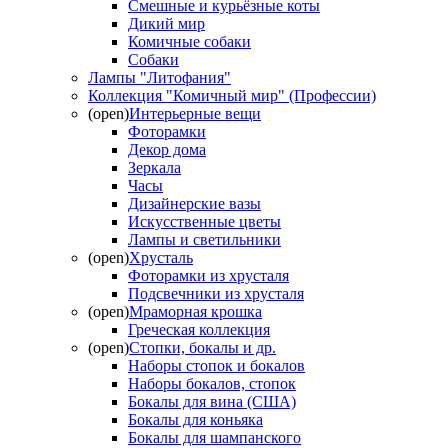
Смешные и курьёзные коты
Дикий мир
Комичные собаки
Собаки
Лампы "Литофания"
Коллекция "Комичный мир" (Профессии)
(open)
Интерьерные вещи
Фоторамки
Декор дома
Зеркала
Часы
Дизайнерские вазы
Искусственные цветы
Лампы и светильники
(open)
Хрусталь
Фоторамки из хрусталя
Подсвечники из хрусталя
(open)
Мраморная крошка
Греческая коллекция
(open)
Стопки, бокалы и др.
Наборы стопок и бокалов
Наборы бокалов, стопок
Бокалы для вина (США)
Бокалы для коньяка
Бокалы для шампанского