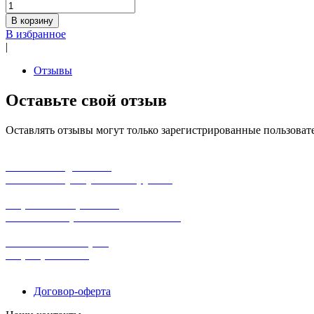
В корзину
В избранное
|
Отзывы
Оставьте свой отзыв
Оставлять отзывы могут только зарегистрированные пользоват
бесплатная доставка
заказов на сумму от 3000 рублей
широкий ассортимент
в наличии в розничных магазинах
поможем с выбором
+7-(931)-294-07-4
0
Договор-оферта