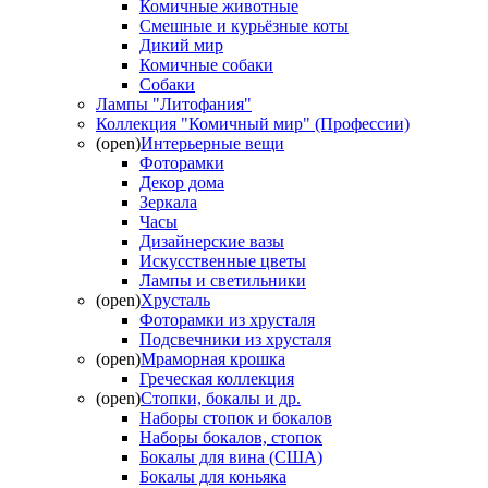
Комичные животные
Смешные и курьёзные коты
Дикий мир
Комичные собаки
Собаки
Лампы "Литофания"
Коллекция "Комичный мир" (Профессии)
(open)
Интерьерные вещи
Фоторамки
Декор дома
Зеркала
Часы
Дизайнерские вазы
Искусственные цветы
Лампы и светильники
(open)
Хрусталь
Фоторамки из хрусталя
Подсвечники из хрусталя
(open)
Мраморная крошка
Греческая коллекция
(open)
Стопки, бокалы и др.
Наборы стопок и бокалов
Наборы бокалов, стопок
Бокалы для вина (США)
Бокалы для коньяка