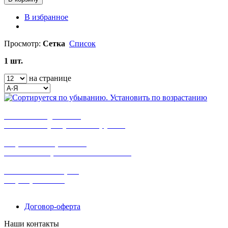
В избранное
Просмотр:
Сетка
Список
1 шт.
на странице
бесплатная доставка
заказов на сумму от 3000 рублей
широкий ассортимент
в наличии в розничных магазинах
поможем с выбором
+7-(931)-294-07-4
0
Договор-оферта
Наши контакты