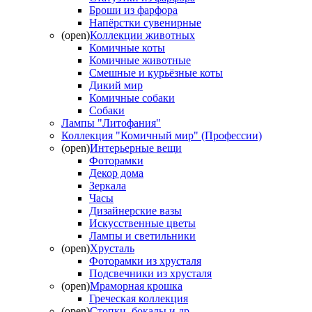
Броши из фарфора
Напёрстки сувенирные
(open)
Коллекции животных
Комичные коты
Комичные животные
Смешные и курьёзные коты
Дикий мир
Комичные собаки
Собаки
Лампы "Литофания"
Коллекция "Комичный мир" (Профессии)
(open)
Интерьерные вещи
Фоторамки
Декор дома
Зеркала
Часы
Дизайнерские вазы
Искусственные цветы
Лампы и светильники
(open)
Хрусталь
Фоторамки из хрусталя
Подсвечники из хрусталя
(open)
Мраморная крошка
Греческая коллекция
(open)
Стопки, бокалы и др.