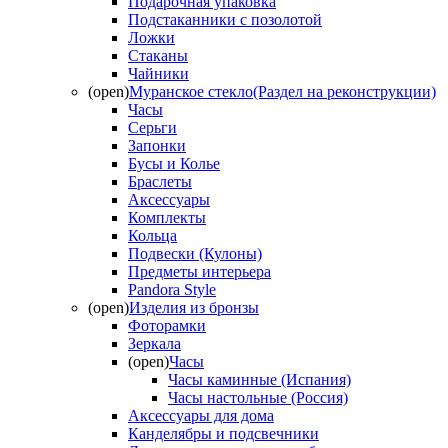
Подарочная упаковка
Подстаканники с позолотой
Ложки
Стаканы
Чайники
(open)
Муранское стекло(Раздел на реконструкции)
Часы
Серьги
Запонки
Бусы и Колье
Браслеты
Аксессуары
Комплекты
Кольца
Подвески (Кулоны)
Предметы интерьера
Pandora Style
(open)
Изделия из бронзы
Фоторамки
Зеркала
(open)
Часы
Часы каминные (Испания)
Часы настольные (Россия)
Аксессуары для дома
Канделябры и подсвечники