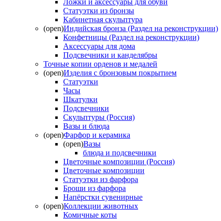
Ложки и аксессуары для обуви
Статуэтки из бронзы
Кабинетная скульптура
(open)
Индийская бронза (Раздел на реконструкции)
Конфетницы (Раздел на реконструкции)
Аксессуары для дома
Подсвечники и канделябры
Точные копии орденов и медалей
(open)
Изделия с бронзовым покрытием
Статуэтки
Часы
Шкатулки
Подсвечники
Скульптуры (Россия)
Вазы и блюда
(open)
Фарфор и керамика
(open)
Вазы
блюда и подсвечники
Цветочные композиции (Россия)
Цветочные композиции
Статуэтки из фарфора
Броши из фарфора
Напёрстки сувенирные
(open)
Коллекции животных
Комичные коты