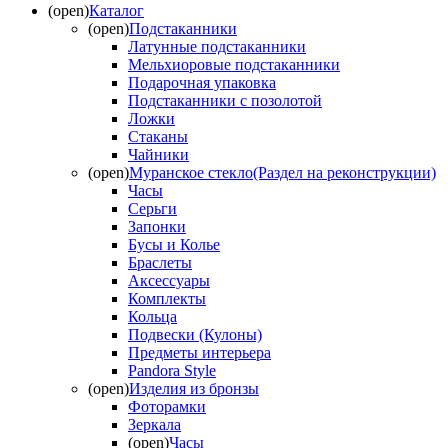
(open)
Каталог
(open)
Подстаканники
Латунные подстаканники
Мельхиоровые подстаканники
Подарочная упаковка
Подстаканники с позолотой
Ложки
Стаканы
Чайники
(open)
Муранское стекло(Раздел на реконструкции)
Часы
Серьги
Запонки
Бусы и Колье
Браслеты
Аксессуары
Комплекты
Кольца
Подвески (Кулоны)
Предметы интерьера
Pandora Style
(open)
Изделия из бронзы
Фоторамки
Зеркала
(open)
Часы