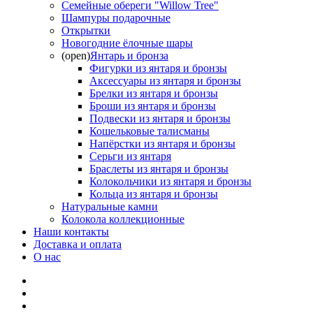
Семейные обереги "Willow Tree"
Шампуры подарочные
Открытки
Новогодние ёлочные шары
(open)
Янтарь и бронза
Фигурки из янтаря и бронзы
Аксессуары из янтаря и бронзы
Брелки из янтаря и бронзы
Броши из янтаря и бронзы
Подвески из янтаря и бронзы
Кошельковые талисманы
Напёрстки из янтаря и бронзы
Серьги из янтаря
Браслеты из янтаря и бронзы
Колокольчики из янтаря и бронзы
Кольца из янтаря и бронзы
Натуральные камни
Колокола коллекционные
Наши контакты
Доставка и оплата
О нас