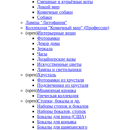
Смешные и курьёзные коты
Дикий мир
Комичные собаки
Собаки
Лампы "Литофания"
Коллекция "Комичный мир" (Профессии)
(open)
Интерьерные вещи
Фоторамки
Декор дома
Зеркала
Часы
Дизайнерские вазы
Искусственные цветы
Лампы и светильники
(open)
Хрусталь
Фоторамки из хрусталя
Подсвечники из хрусталя
(open)
Мраморная крошка
Греческая коллекция
(open)
Стопки, бокалы и др.
Наборы стопок и бокалов
Наборы бокалов, стопок
Бокалы для вина (США)
Бокалы для коньяка
Бокалы для шампанского