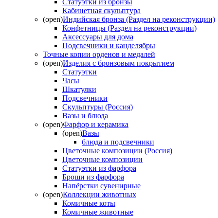
Статуэтки из бронзы
Кабинетная скульптура
(open)
Индийская бронза (Раздел на реконструкции)
Конфетницы (Раздел на реконструкции)
Аксессуары для дома
Подсвечники и канделябры
Точные копии орденов и медалей
(open)
Изделия с бронзовым покрытием
Статуэтки
Часы
Шкатулки
Подсвечники
Скульптуры (Россия)
Вазы и блюда
(open)
Фарфор и керамика
(open)
Вазы
блюда и подсвечники
Цветочные композиции (Россия)
Цветочные композиции
Статуэтки из фарфора
Броши из фарфора
Напёрстки сувенирные
(open)
Коллекции животных
Комичные коты
Комичные животные