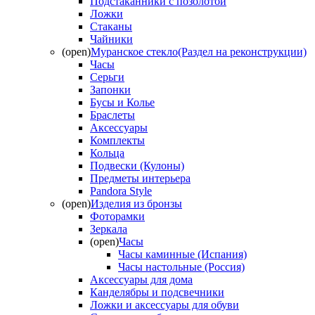
Подстаканники с позолотой
Ложки
Стаканы
Чайники
(open)
Муранское стекло(Раздел на реконструкции)
Часы
Серьги
Запонки
Бусы и Колье
Браслеты
Аксессуары
Комплекты
Кольца
Подвески (Кулоны)
Предметы интерьера
Pandora Style
(open)
Изделия из бронзы
Фоторамки
Зеркала
(open)
Часы
Часы каминные (Испания)
Часы настольные (Россия)
Аксессуары для дома
Канделябры и подсвечники
Ложки и аксессуары для обуви