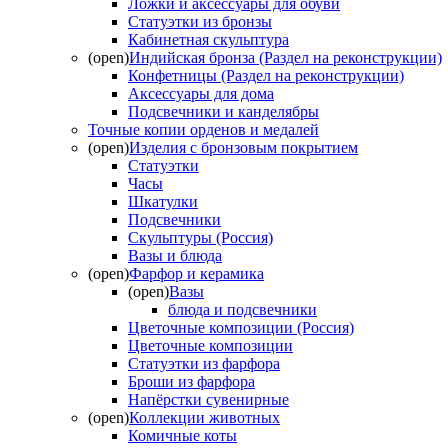
Ложки и аксессуары для обуви
Статуэтки из бронзы
Кабинетная скульптура
(open)
Индийская бронза (Раздел на реконструкции)
Конфетницы (Раздел на реконструкции)
Аксессуары для дома
Подсвечники и канделябры
Точные копии орденов и медалей
(open)
Изделия с бронзовым покрытием
Статуэтки
Часы
Шкатулки
Подсвечники
Скульптуры (Россия)
Вазы и блюда
(open)
Фарфор и керамика
(open)
Вазы
блюда и подсвечники
Цветочные композиции (Россия)
Цветочные композиции
Статуэтки из фарфора
Броши из фарфора
Напёрстки сувенирные
(open)
Коллекции животных
Комичные коты