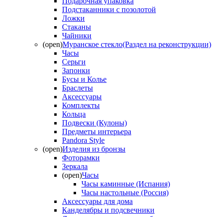
Подарочная упаковка
Подстаканники с позолотой
Ложки
Стаканы
Чайники
(open)
Муранское стекло(Раздел на реконструкции)
Часы
Серьги
Запонки
Бусы и Колье
Браслеты
Аксессуары
Комплекты
Кольца
Подвески (Кулоны)
Предметы интерьера
Pandora Style
(open)
Изделия из бронзы
Фоторамки
Зеркала
(open)
Часы
Часы каминные (Испания)
Часы настольные (Россия)
Аксессуары для дома
Канделябры и подсвечники