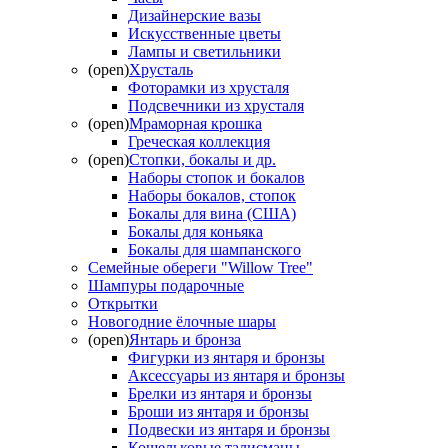
Дизайнерские вазы
Искусственные цветы
Лампы и светильники
(open)
Хрусталь
Фоторамки из хрусталя
Подсвечники из хрусталя
(open)
Мраморная крошка
Греческая коллекция
(open)
Стопки, бокалы и др.
Наборы стопок и бокалов
Наборы бокалов, стопок
Бокалы для вина (США)
Бокалы для коньяка
Бокалы для шампанского
Семейные обереги "Willow Tree"
Шампуры подарочные
Открытки
Новогодние ёлочные шары
(open)
Янтарь и бронза
Фигурки из янтаря и бронзы
Аксессуары из янтаря и бронзы
Брелки из янтаря и бронзы
Броши из янтаря и бронзы
Подвески из янтаря и бронзы
Кошельковые талисманы