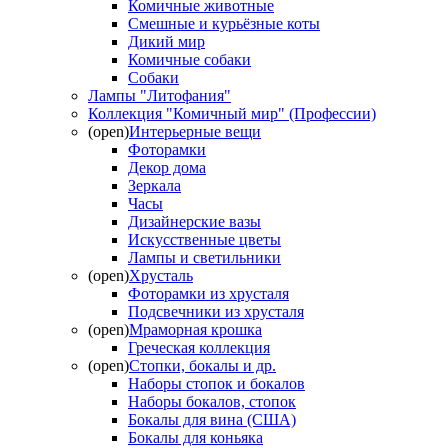
Комичные животные
Смешные и курьёзные коты
Дикий мир
Комичные собаки
Собаки
Лампы "Литофания"
Коллекция "Комичный мир" (Профессии)
(open)
Интерьерные вещи
Фоторамки
Декор дома
Зеркала
Часы
Дизайнерские вазы
Искусственные цветы
Лампы и светильники
(open)
Хрусталь
Фоторамки из хрусталя
Подсвечники из хрусталя
(open)
Мраморная крошка
Греческая коллекция
(open)
Стопки, бокалы и др.
Наборы стопок и бокалов
Наборы бокалов, стопок
Бокалы для вина (США)
Бокалы для коньяка