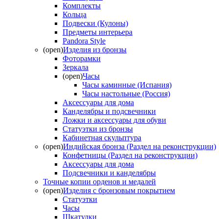
Комплекты
Кольца
Подвески (Кулоны)
Предметы интерьера
Pandora Style
(open)
Изделия из бронзы
Фоторамки
Зеркала
(open)
Часы
Часы каминные (Испания)
Часы настольные (Россия)
Аксессуары для дома
Канделябры и подсвечники
Ложки и аксессуары для обуви
Статуэтки из бронзы
Кабинетная скульптура
(open)
Индийская бронза (Раздел на реконструкции)
Конфетницы (Раздел на реконструкции)
Аксессуары для дома
Подсвечники и канделябры
Точные копии орденов и медалей
(open)
Изделия с бронзовым покрытием
Статуэтки
Часы
Шкатулки