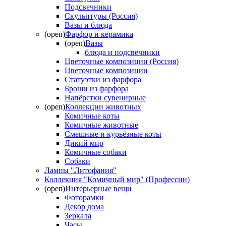
Подсвечники
Скульптуры (Россия)
Вазы и блюда
(open)
Фарфор и керамика
(open)
Вазы
блюда и подсвечники
Цветочные композиции (Россия)
Цветочные композиции
Статуэтки из фарфора
Броши из фарфора
Напёрстки сувенирные
(open)
Коллекции животных
Комичные коты
Комичные животные
Смешные и курьёзные коты
Дикий мир
Комичные собаки
Собаки
Лампы "Литофания"
Коллекция "Комичный мир" (Профессии)
(open)
Интерьерные вещи
Фоторамки
Декор дома
Зеркала
Часы