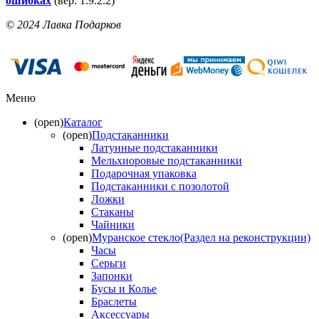
ошибках
(вер. 1.9.2.2)
© 2024 Лавка Подарков
Меню
(open)
Каталог
(open)
Подстаканники
Латунные подстаканники
Мельхиоровые подстаканники
Подарочная упаковка
Подстаканники с позолотой
Ложки
Стаканы
Чайники
(open)
Муранское стекло(Раздел на реконструкции)
Часы
Серьги
Запонки
Бусы и Колье
Браслеты
Аксессуары