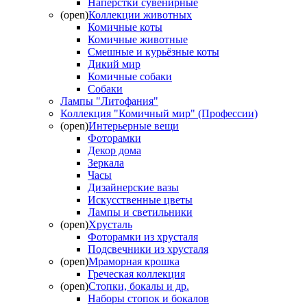
Напёрстки сувенирные
(open)
Коллекции животных
Комичные коты
Комичные животные
Смешные и курьёзные коты
Дикий мир
Комичные собаки
Собаки
Лампы "Литофания"
Коллекция "Комичный мир" (Профессии)
(open)
Интерьерные вещи
Фоторамки
Декор дома
Зеркала
Часы
Дизайнерские вазы
Искусственные цветы
Лампы и светильники
(open)
Хрусталь
Фоторамки из хрусталя
Подсвечники из хрусталя
(open)
Мраморная крошка
Греческая коллекция
(open)
Стопки, бокалы и др.
Наборы стопок и бокалов