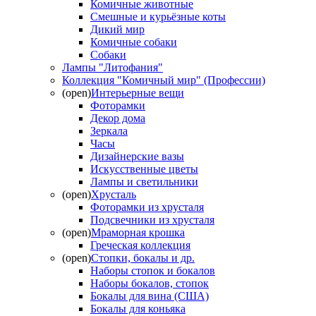
Комичные животные
Смешные и курьёзные коты
Дикий мир
Комичные собаки
Собаки
Лампы "Литофания"
Коллекция "Комичный мир" (Профессии)
(open)
Интерьерные вещи
Фоторамки
Декор дома
Зеркала
Часы
Дизайнерские вазы
Искусственные цветы
Лампы и светильники
(open)
Хрусталь
Фоторамки из хрусталя
Подсвечники из хрусталя
(open)
Мраморная крошка
Греческая коллекция
(open)
Стопки, бокалы и др.
Наборы стопок и бокалов
Наборы бокалов, стопок
Бокалы для вина (США)
Бокалы для коньяка