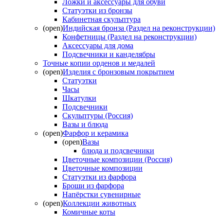
Ложки и аксессуары для обуви
Статуэтки из бронзы
Кабинетная скульптура
(open)
Индийская бронза (Раздел на реконструкции)
Конфетницы (Раздел на реконструкции)
Аксессуары для дома
Подсвечники и канделябры
Точные копии орденов и медалей
(open)
Изделия с бронзовым покрытием
Статуэтки
Часы
Шкатулки
Подсвечники
Скульптуры (Россия)
Вазы и блюда
(open)
Фарфор и керамика
(open)
Вазы
блюда и подсвечники
Цветочные композиции (Россия)
Цветочные композиции
Статуэтки из фарфора
Броши из фарфора
Напёрстки сувенирные
(open)
Коллекции животных
Комичные коты