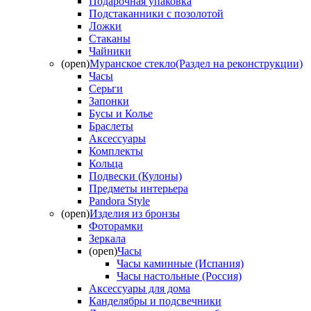
Подарочная упаковка
Подстаканники с позолотой
Ложки
Стаканы
Чайники
(open)
Муранское стекло(Раздел на реконструкции)
Часы
Серьги
Запонки
Бусы и Колье
Браслеты
Аксессуары
Комплекты
Кольца
Подвески (Кулоны)
Предметы интерьера
Pandora Style
(open)
Изделия из бронзы
Фоторамки
Зеркала
(open)
Часы
Часы каминные (Испания)
Часы настольные (Россия)
Аксессуары для дома
Канделябры и подсвечники