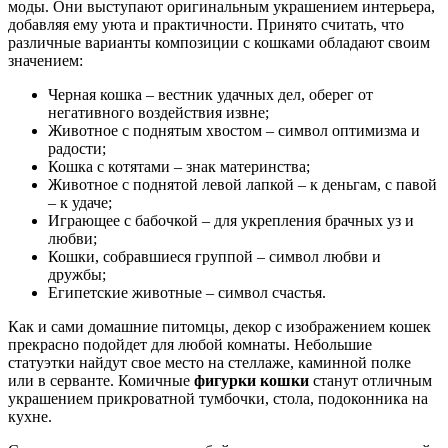
моды. Они выступают оригинальным украшением интерьера,
добавляя ему уюта и практичности. Принято считать, что
различные варианты композиции с кошками обладают своим
значением:
Черная кошка – вестник удачных дел, оберег от
негативного воздействия извне;
Животное с поднятым хвостом – символ оптимизма и
радости;
Кошка с котятами – знак материнства;
Животное с поднятой левой лапкой – к деньгам, с павой
– к удаче;
Играющее с бабочкой – для укрепления брачных уз и
любви;
Кошки, собравшиеся группой – символ любви и
дружбы;
Египетские животные – символ счастья.
Как и сами домашние питомцы, декор с изображением кошек
прекрасно подойдет для любой комнаты. Небольшие
статуэтки найдут свое место на стеллаже, каминной полке
или в серванте. Комичные
фигурки кошки
станут отличным
украшением прикроватной тумбочки, стола, подоконника на
кухне.