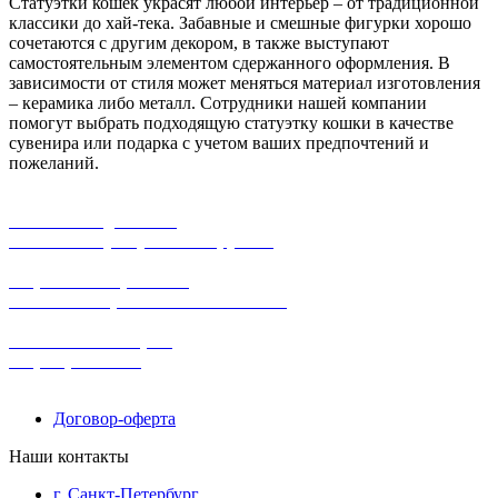
Статуэтки кошек украсят любой интерьер – от традиционной
классики до хай-тека. Забавные и смешные фигурки хорошо
сочетаются с другим декором, в также выступают
самостоятельным элементом сдержанного оформления. В
зависимости от стиля может меняться материал изготовления
– керамика либо металл. Сотрудники нашей компании
помогут выбрать подходящую статуэтку кошки в качестве
сувенира или подарка с учетом ваших предпочтений и
пожеланий.
бесплатная доставка
заказов на сумму от 3000 рублей
широкий ассортимент
в наличии в розничных магазинах
поможем с выбором
+7-(931)-294-07-4
0
Договор-оферта
Наши контакты
г. Санкт-Петербург