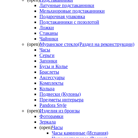
Латунные подстаканники
Мельхиоровые подстаканники
Подарочная упаковка
Подстаканники с позолотой
Ложки
Стаканы
Чайники
(open)
Муранское стекло(Раздел на реконструкции)
Часы
Серьги
Запонки
Бусы и Колье
Браслеты
Аксессуары
Комплекты
Кольца
Подвески (Кулоны)
Предметы интерьера
Pandora Style
(open)
Изделия из бронзы
Фоторамки
Зеркала
(open)
Часы
Часы каминные (Испания)