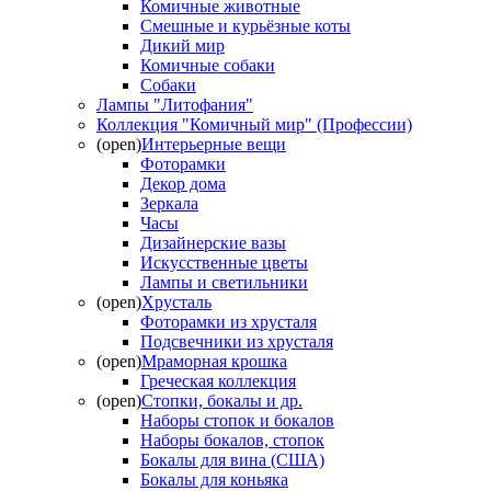
Комичные животные
Смешные и курьёзные коты
Дикий мир
Комичные собаки
Собаки
Лампы "Литофания"
Коллекция "Комичный мир" (Профессии)
(open)
Интерьерные вещи
Фоторамки
Декор дома
Зеркала
Часы
Дизайнерские вазы
Искусственные цветы
Лампы и светильники
(open)
Хрусталь
Фоторамки из хрусталя
Подсвечники из хрусталя
(open)
Мраморная крошка
Греческая коллекция
(open)
Стопки, бокалы и др.
Наборы стопок и бокалов
Наборы бокалов, стопок
Бокалы для вина (США)
Бокалы для коньяка