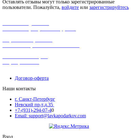
Оставлять отзывы могут только зарегистрированные
пользователи. Пожалуйста,
войдите
или
зарегистрируйтесь
бесплатная доставка
заказов на сумму от 3000 рублей
широкий ассортимент
в наличии в розничных магазинах
поможем с выбором
+7-(931)-294-07-4
0
Договор-оферта
Наши контакты
г. Санкт-Петербург
Невский пр-т,д.35
+7-(931)-294-07-4
0
Email: support@lavkapodarkov.com
Вход