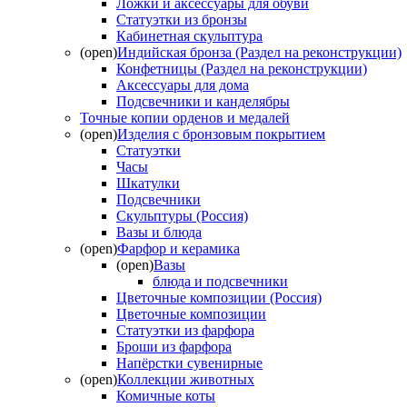
Ложки и аксессуары для обуви
Статуэтки из бронзы
Кабинетная скульптура
(open)
Индийская бронза (Раздел на реконструкции)
Конфетницы (Раздел на реконструкции)
Аксессуары для дома
Подсвечники и канделябры
Точные копии орденов и медалей
(open)
Изделия с бронзовым покрытием
Статуэтки
Часы
Шкатулки
Подсвечники
Скульптуры (Россия)
Вазы и блюда
(open)
Фарфор и керамика
(open)
Вазы
блюда и подсвечники
Цветочные композиции (Россия)
Цветочные композиции
Статуэтки из фарфора
Броши из фарфора
Напёрстки сувенирные
(open)
Коллекции животных
Комичные коты