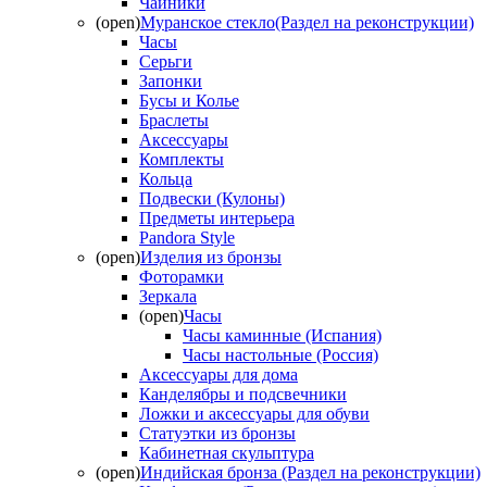
Чайники
(open)
Муранское стекло(Раздел на реконструкции)
Часы
Серьги
Запонки
Бусы и Колье
Браслеты
Аксессуары
Комплекты
Кольца
Подвески (Кулоны)
Предметы интерьера
Pandora Style
(open)
Изделия из бронзы
Фоторамки
Зеркала
(open)
Часы
Часы каминные (Испания)
Часы настольные (Россия)
Аксессуары для дома
Канделябры и подсвечники
Ложки и аксессуары для обуви
Статуэтки из бронзы
Кабинетная скульптура
(open)
Индийская бронза (Раздел на реконструкции)