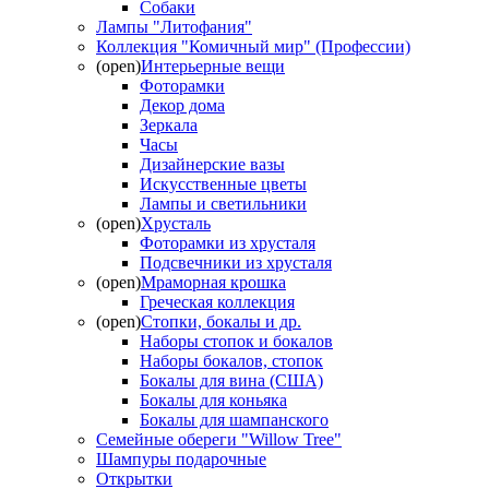
Собаки
Лампы "Литофания"
Коллекция "Комичный мир" (Профессии)
(open)
Интерьерные вещи
Фоторамки
Декор дома
Зеркала
Часы
Дизайнерские вазы
Искусственные цветы
Лампы и светильники
(open)
Хрусталь
Фоторамки из хрусталя
Подсвечники из хрусталя
(open)
Мраморная крошка
Греческая коллекция
(open)
Стопки, бокалы и др.
Наборы стопок и бокалов
Наборы бокалов, стопок
Бокалы для вина (США)
Бокалы для коньяка
Бокалы для шампанского
Семейные обереги "Willow Tree"
Шампуры подарочные
Открытки