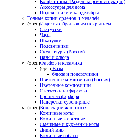
Конфетницы (Раздел на реконструкции)
Аксессуары для дома
Подсвечники и канделябры
Точные копии орденов и медалей
(open)
Изделия с бронзовым покрытием
Статуэтки
Часы
Шкатулки
Подсвечники
Скульптуры (Россия)
Вазы и блюда
(open)
Фарфор и керамика
(open)
Вазы
блюда и подсвечники
Цветочные композиции (Россия)
Цветочные композиции
Статуэтки из фарфора
Броши из фарфора
Напёрстки сувенирные
(open)
Коллекции животных
Комичные коты
Комичные животные
Смешные и курьёзные коты
Дикий мир
Комичные собаки