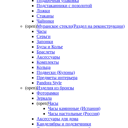
Подарочная упаковка
Подстаканники с позолотой
Ложки
Стаканы
Чайники
(open)
Муранское стекло(Раздел на реконструкции)
Часы
Серьги
Запонки
Бусы и Колье
Браслеты
Аксессуары
Комплекты
Кольца
Подвески (Кулоны)
Предметы интерьера
Pandora Style
(open)
Изделия из бронзы
Фоторамки
Зеркала
(open)
Часы
Часы каминные (Испания)
Часы настольные (Россия)
Аксессуары для дома
Канделябры и подсвечники