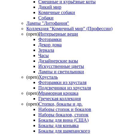
Смешные и курьёзные коты
Дикий мир
Комичные собаки
Собаки
Лампы "Литофания"
Коллекция "Комичный мир" (Профессии)
(open)
Интерьерные вещи
Фоторамки
Декор дома
Зеркала
Часы
Дизайнерские вазы
Искусственные цветы
Лампы и светильники
(open)
Хрусталь
Фоторамки из хрусталя
Подсвечники из хрусталя
(open)
Мраморная крошка
Греческая коллекция
(open)
Стопки, бокалы и др.
Наборы стопок и бокалов
Наборы бокалов, стопок
Бокалы для вина (США)
Бокалы для коньяка
Бокалы для шампанского