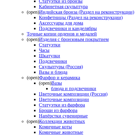
Статуэтки из бронзы
Кабинетная скульптура
(open)
Индийская бронза (Раздел на реконструкции)
Конфетницы (Раздел на реконструкции)
Аксессуары для дома
Подсвечники и канделябры
Точные копии орденов и медалей
(open)
Изделия с бронзовым покрытием
Статуэтки
Часы
Шкатулки
Подсвечники
Скульптуры (Россия)
Вазы и блюда
(open)
Фарфор и керамика
(open)
Вазы
блюда и подсвечники
Цветочные композиции (Россия)
Цветочные композиции
Статуэтки из фарфора
Броши из фарфора
Напёрстки сувенирные
(open)
Коллекции животных
Комичные коты
Комичные животные