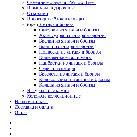
Семейные обереги "Willow Tree"
Шампуры подарочные
Открытки
Новогодние ёлочные шары
(open)
Янтарь и бронза
Фигурки из янтаря и бронзы
Аксессуары из янтаря и бронзы
Брелки из янтаря и бронзы
Броши из янтаря и бронзы
Подвески из янтаря и бронзы
Кошельковые талисманы
Напёрстки из янтаря и бронзы
Серьги из янтаря
Браслеты из янтаря и бронзы
Колокольчики из янтаря и бронзы
Кольца из янтаря и бронзы
Натуральные камни
Колокола коллекционные
Наши контакты
Доставка и оплата
О нас