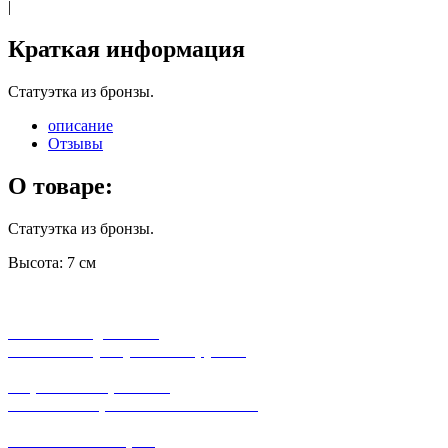
|
Краткая информация
Статуэтка из бронзы.
описание
Отзывы
О товаре:
Статуэтка из бронзы.
Высота: 7 см
бесплатная доставка
заказов на сумму от 3000 рублей
широкий ассортимент
в наличии в розничных магазинах
поможем с выбором