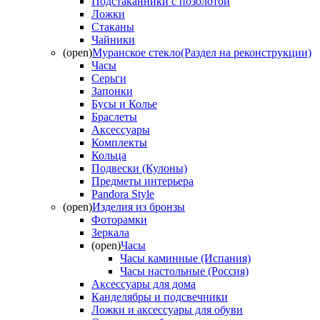
Подстаканники с позолотой
Ложки
Стаканы
Чайники
(open)
Муранское стекло(Раздел на реконструкции)
Часы
Серьги
Запонки
Бусы и Колье
Браслеты
Аксессуары
Комплекты
Кольца
Подвески (Кулоны)
Предметы интерьера
Pandora Style
(open)
Изделия из бронзы
Фоторамки
Зеркала
(open)
Часы
Часы каминные (Испания)
Часы настольные (Россия)
Аксессуары для дома
Канделябры и подсвечники
Ложки и аксессуары для обуви