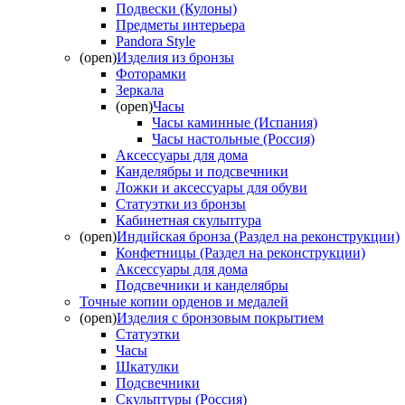
Подвески (Кулоны)
Предметы интерьера
Pandora Style
(open)
Изделия из бронзы
Фоторамки
Зеркала
(open)
Часы
Часы каминные (Испания)
Часы настольные (Россия)
Аксессуары для дома
Канделябры и подсвечники
Ложки и аксессуары для обуви
Статуэтки из бронзы
Кабинетная скульптура
(open)
Индийская бронза (Раздел на реконструкции)
Конфетницы (Раздел на реконструкции)
Аксессуары для дома
Подсвечники и канделябры
Точные копии орденов и медалей
(open)
Изделия с бронзовым покрытием
Статуэтки
Часы
Шкатулки
Подсвечники
Скульптуры (Россия)