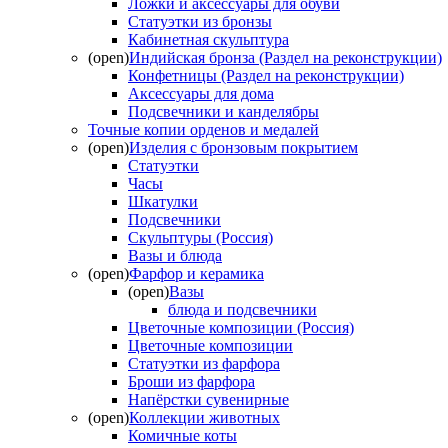
Ложки и аксессуары для обуви
Статуэтки из бронзы
Кабинетная скульптура
(open)
Индийская бронза (Раздел на реконструкции)
Конфетницы (Раздел на реконструкции)
Аксессуары для дома
Подсвечники и канделябры
Точные копии орденов и медалей
(open)
Изделия с бронзовым покрытием
Статуэтки
Часы
Шкатулки
Подсвечники
Скульптуры (Россия)
Вазы и блюда
(open)
Фарфор и керамика
(open)
Вазы
блюда и подсвечники
Цветочные композиции (Россия)
Цветочные композиции
Статуэтки из фарфора
Броши из фарфора
Напёрстки сувенирные
(open)
Коллекции животных
Комичные коты