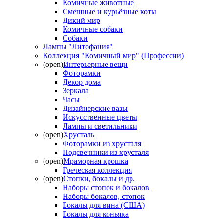
Комичные животные
Смешные и курьёзные коты
Дикий мир
Комичные собаки
Собаки
Лампы "Литофания"
Коллекция "Комичный мир" (Профессии)
(open)
Интерьерные вещи
Фоторамки
Декор дома
Зеркала
Часы
Дизайнерские вазы
Искусственные цветы
Лампы и светильники
(open)
Хрусталь
Фоторамки из хрусталя
Подсвечники из хрусталя
(open)
Мраморная крошка
Греческая коллекция
(open)
Стопки, бокалы и др.
Наборы стопок и бокалов
Наборы бокалов, стопок
Бокалы для вина (США)
Бокалы для коньяка