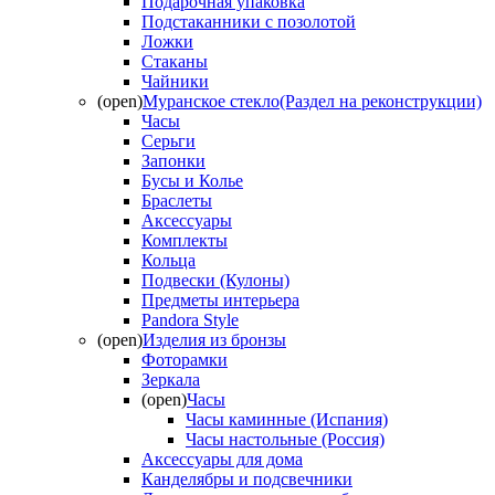
Подарочная упаковка
Подстаканники с позолотой
Ложки
Стаканы
Чайники
(open)
Муранское стекло(Раздел на реконструкции)
Часы
Серьги
Запонки
Бусы и Колье
Браслеты
Аксессуары
Комплекты
Кольца
Подвески (Кулоны)
Предметы интерьера
Pandora Style
(open)
Изделия из бронзы
Фоторамки
Зеркала
(open)
Часы
Часы каминные (Испания)
Часы настольные (Россия)
Аксессуары для дома
Канделябры и подсвечники