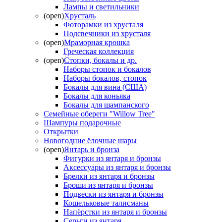
Лампы и светильники
(open)
Хрусталь
Фоторамки из хрусталя
Подсвечники из хрусталя
(open)
Мраморная крошка
Греческая коллекция
(open)
Стопки, бокалы и др.
Наборы стопок и бокалов
Наборы бокалов, стопок
Бокалы для вина (США)
Бокалы для коньяка
Бокалы для шампанского
Семейные обереги "Willow Tree"
Шампуры подарочные
Открытки
Новогодние ёлочные шары
(open)
Янтарь и бронза
Фигурки из янтаря и бронзы
Аксессуары из янтаря и бронзы
Брелки из янтаря и бронзы
Броши из янтаря и бронзы
Подвески из янтаря и бронзы
Кошельковые талисманы
Напёрстки из янтаря и бронзы
Серьги из янтаря