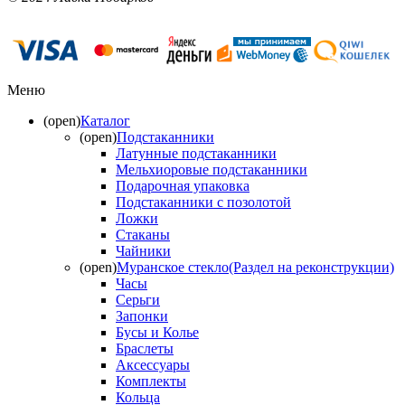
Меню
(open)
Каталог
(open)
Подстаканники
Латунные подстаканники
Мельхиоровые подстаканники
Подарочная упаковка
Подстаканники с позолотой
Ложки
Стаканы
Чайники
(open)
Муранское стекло(Раздел на реконструкции)
Часы
Серьги
Запонки
Бусы и Колье
Браслеты
Аксессуары
Комплекты
Кольца