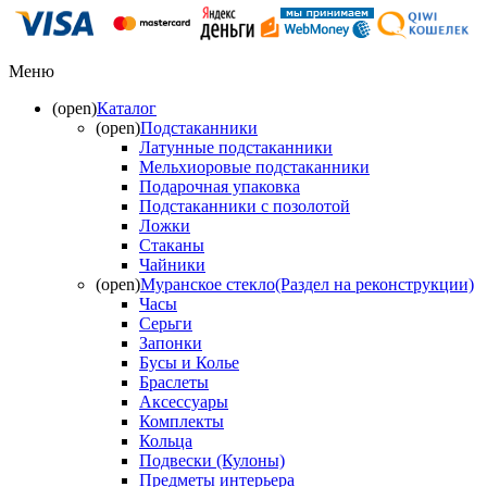
Меню
(open)
Каталог
(open)
Подстаканники
Латунные подстаканники
Мельхиоровые подстаканники
Подарочная упаковка
Подстаканники с позолотой
Ложки
Стаканы
Чайники
(open)
Муранское стекло(Раздел на реконструкции)
Часы
Серьги
Запонки
Бусы и Колье
Браслеты
Аксессуары
Комплекты
Кольца
Подвески (Кулоны)
Предметы интерьера