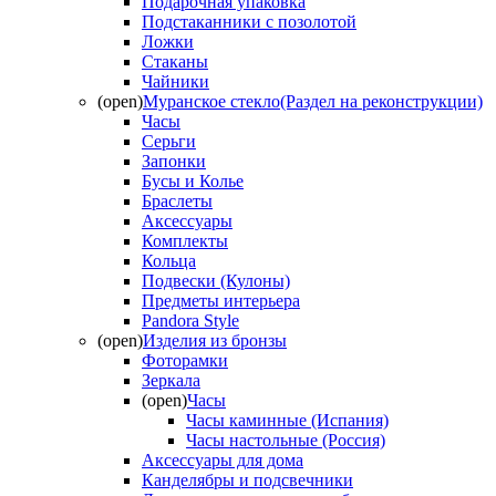
Подарочная упаковка
Подстаканники с позолотой
Ложки
Стаканы
Чайники
(open)
Муранское стекло(Раздел на реконструкции)
Часы
Серьги
Запонки
Бусы и Колье
Браслеты
Аксессуары
Комплекты
Кольца
Подвески (Кулоны)
Предметы интерьера
Pandora Style
(open)
Изделия из бронзы
Фоторамки
Зеркала
(open)
Часы
Часы каминные (Испания)
Часы настольные (Россия)
Аксессуары для дома
Канделябры и подсвечники