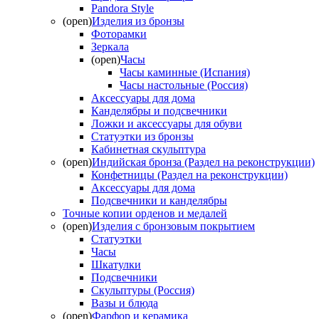
Pandora Style
(open)
Изделия из бронзы
Фоторамки
Зеркала
(open)
Часы
Часы каминные (Испания)
Часы настольные (Россия)
Аксессуары для дома
Канделябры и подсвечники
Ложки и аксессуары для обуви
Статуэтки из бронзы
Кабинетная скульптура
(open)
Индийская бронза (Раздел на реконструкции)
Конфетницы (Раздел на реконструкции)
Аксессуары для дома
Подсвечники и канделябры
Точные копии орденов и медалей
(open)
Изделия с бронзовым покрытием
Статуэтки
Часы
Шкатулки
Подсвечники
Скульптуры (Россия)
Вазы и блюда
(open)
Фарфор и керамика