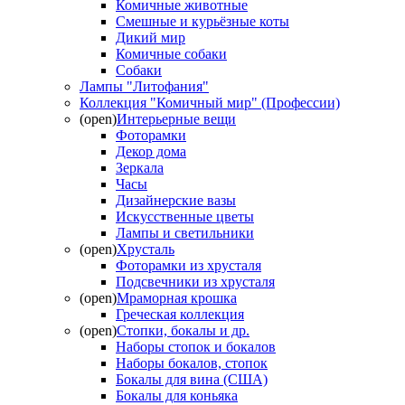
Комичные животные
Смешные и курьёзные коты
Дикий мир
Комичные собаки
Собаки
Лампы "Литофания"
Коллекция "Комичный мир" (Профессии)
(open)
Интерьерные вещи
Фоторамки
Декор дома
Зеркала
Часы
Дизайнерские вазы
Искусственные цветы
Лампы и светильники
(open)
Хрусталь
Фоторамки из хрусталя
Подсвечники из хрусталя
(open)
Мраморная крошка
Греческая коллекция
(open)
Стопки, бокалы и др.
Наборы стопок и бокалов
Наборы бокалов, стопок
Бокалы для вина (США)
Бокалы для коньяка