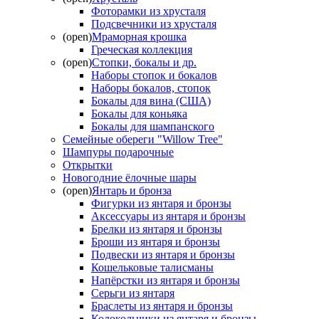
Фоторамки из хрусталя
Подсвечники из хрусталя
(open)
Мраморная крошка
Греческая коллекция
(open)
Стопки, бокалы и др.
Наборы стопок и бокалов
Наборы бокалов, стопок
Бокалы для вина (США)
Бокалы для коньяка
Бокалы для шампанского
Семейные обереги "Willow Tree"
Шампуры подарочные
Открытки
Новогодние ёлочные шары
(open)
Янтарь и бронза
Фигурки из янтаря и бронзы
Аксессуары из янтаря и бронзы
Брелки из янтаря и бронзы
Броши из янтаря и бронзы
Подвески из янтаря и бронзы
Кошельковые талисманы
Напёрстки из янтаря и бронзы
Серьги из янтаря
Браслеты из янтаря и бронзы
Колокольчики из янтаря и бронзы