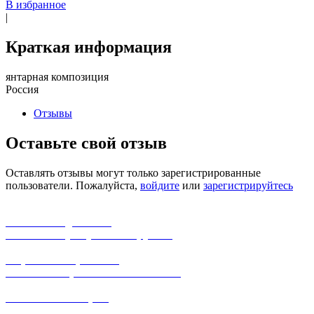
В избранное
|
Краткая информация
янтарная композиция
Россия
Отзывы
Оставьте свой отзыв
Оставлять отзывы могут только зарегистрированные
пользователи. Пожалуйста,
войдите
или
зарегистрируйтесь
бесплатная доставка
заказов на сумму от 3000 рублей
широкий ассортимент
в наличии в розничных магазинах
поможем с выбором
+7-(931)-294-07-4
0