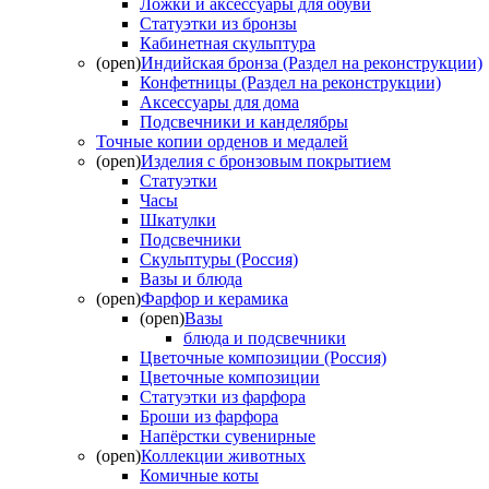
Ложки и аксессуары для обуви
Статуэтки из бронзы
Кабинетная скульптура
(open)
Индийская бронза (Раздел на реконструкции)
Конфетницы (Раздел на реконструкции)
Аксессуары для дома
Подсвечники и канделябры
Точные копии орденов и медалей
(open)
Изделия с бронзовым покрытием
Статуэтки
Часы
Шкатулки
Подсвечники
Скульптуры (Россия)
Вазы и блюда
(open)
Фарфор и керамика
(open)
Вазы
блюда и подсвечники
Цветочные композиции (Россия)
Цветочные композиции
Статуэтки из фарфора
Броши из фарфора
Напёрстки сувенирные
(open)
Коллекции животных
Комичные коты