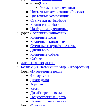
(open)
Вазы
блюда и подсвечники
Цветочные композиции (Россия)
Цветочные композиции
Статуэтки из фарфора
Броши из фарфора
Напёрстки сувенирные
(open)
Коллекции животных
Комичные коты
Комичные животные
Смешные и курьёзные коты
Дикий мир
Комичные собаки
Собаки
Лампы "Литофания"
Коллекция "Комичный мир" (Профессии)
(open)
Интерьерные вещи
Фоторамки
Декор дома
Зеркала
Часы
Дизайнерские вазы
Искусственные цветы
Лампы и светильники
(open)
Хрусталь