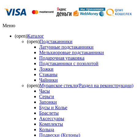
Меню
(open)
Каталог
(open)
Подстаканники
Латунные подстаканники
Мельхиоровые подстаканники
Подарочная упаковка
Подстаканники с позолотой
Ложки
Стаканы
Чайники
(open)
Муранское стекло(Раздел на реконструкции)
Часы
Серьги
Запонки
Бусы и Колье
Браслеты
Аксессуары
Комплекты
Кольца
Подвески (Кулоны)