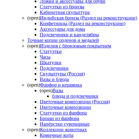
Ложки и аксессуары для обуви
Статуэтки из бронзы
Кабинетная скульптура
(open)
Индийская бронза (Раздел на реконструкции)
Конфетницы (Раздел на реконструкции)
Аксессуары для дома
Подсвечники и канделябры
Точные копии орденов и медалей
(open)
Изделия с бронзовым покрытием
Статуэтки
Часы
Шкатулки
Подсвечники
Скульптуры (Россия)
Вазы и блюда
(open)
Фарфор и керамика
(open)
Вазы
блюда и подсвечники
Цветочные композиции (Россия)
Цветочные композиции
Статуэтки из фарфора
Броши из фарфора
Напёрстки сувенирные
(open)
Коллекции животных
Комичные коты