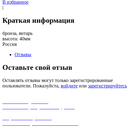
В избранное
|
Краткая информация
бронза, янтарь
высота: 40мм
Россия
Отзывы
Оставьте свой отзыв
Оставлять отзывы могут только зарегистрированные
пользователи. Пожалуйста,
войдите
или
зарегистрируйтесь
бесплатная доставка
заказов на сумму от 3000 рублей
широкий ассортимент
в наличии в розничных магазинах
поможем с выбором