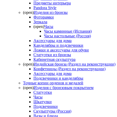
Предметы интерьера
Pandora Style
(open)
Изделия из бронзы
Фоторамки
Зеркала
(open)
Часы
Часы каминные (Испания)
Часы настольные (Россия)
Аксессуары для дома
Канделябры и подсвечники
Ложки и аксессуары для обуви
Статуэтки из бронзы
Кабинетная скульптура
(open)
Индийская бронза (Раздел на реконструкции)
Конфетницы (Раздел на реконструкции)
Аксессуары для дома
Подсвечники и канделябры
Точные копии орденов и медалей
(open)
Изделия с бронзовым покрытием
Статуэтки
Часы
Шкатулки
Подсвечники
Скульптуры (Россия)
Вазы и блюда