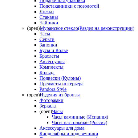
Подарочная упаковка
Подстаканники с позолотой
Ложки
Стаканы
Чайники
(open)
Муранское стекло(Раздел на реконструкции)
Часы
Серьги
Запонки
Бусы и Колье
Браслеты
Аксессуары
Комплекты
Кольца
Подвески (Кулоны)
Предметы интерьера
Pandora Style
(open)
Изделия из бронзы
Фоторамки
Зеркала
(open)
Часы
Часы каминные (Испания)
Часы настольные (Россия)
Аксессуары для дома
Канделябры и подсвечники