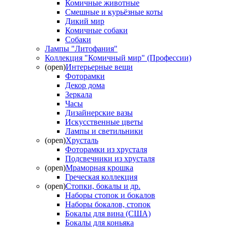
Комичные животные
Смешные и курьёзные коты
Дикий мир
Комичные собаки
Собаки
Лампы "Литофания"
Коллекция "Комичный мир" (Профессии)
(open)
Интерьерные вещи
Фоторамки
Декор дома
Зеркала
Часы
Дизайнерские вазы
Искусственные цветы
Лампы и светильники
(open)
Хрусталь
Фоторамки из хрусталя
Подсвечники из хрусталя
(open)
Мраморная крошка
Греческая коллекция
(open)
Стопки, бокалы и др.
Наборы стопок и бокалов
Наборы бокалов, стопок
Бокалы для вина (США)
Бокалы для коньяка