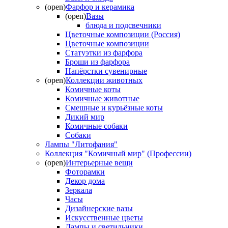
(open)
Фарфор и керамика
(open)
Вазы
блюда и подсвечники
Цветочные композиции (Россия)
Цветочные композиции
Статуэтки из фарфора
Броши из фарфора
Напёрстки сувенирные
(open)
Коллекции животных
Комичные коты
Комичные животные
Смешные и курьёзные коты
Дикий мир
Комичные собаки
Собаки
Лампы "Литофания"
Коллекция "Комичный мир" (Профессии)
(open)
Интерьерные вещи
Фоторамки
Декор дома
Зеркала
Часы
Дизайнерские вазы
Искусственные цветы
Лампы и светильники