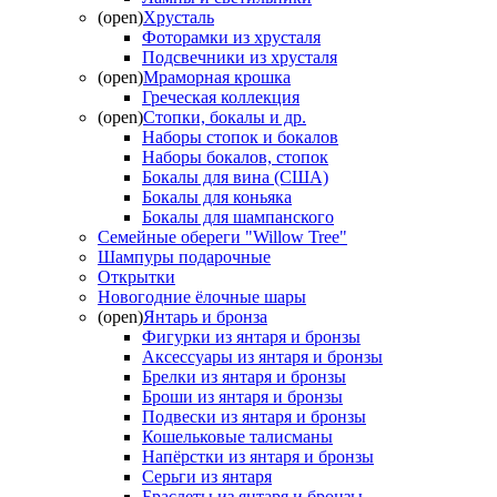
(open)
Хрусталь
Фоторамки из хрусталя
Подсвечники из хрусталя
(open)
Мраморная крошка
Греческая коллекция
(open)
Стопки, бокалы и др.
Наборы стопок и бокалов
Наборы бокалов, стопок
Бокалы для вина (США)
Бокалы для коньяка
Бокалы для шампанского
Семейные обереги "Willow Tree"
Шампуры подарочные
Открытки
Новогодние ёлочные шары
(open)
Янтарь и бронза
Фигурки из янтаря и бронзы
Аксессуары из янтаря и бронзы
Брелки из янтаря и бронзы
Броши из янтаря и бронзы
Подвески из янтаря и бронзы
Кошельковые талисманы
Напёрстки из янтаря и бронзы
Серьги из янтаря
Браслеты из янтаря и бронзы