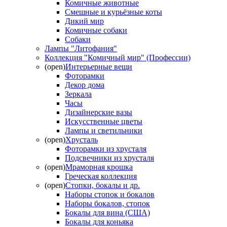
Комичные животные
Смешные и курьёзные коты
Дикий мир
Комичные собаки
Собаки
Лампы "Литофания"
Коллекция "Комичный мир" (Профессии)
(open)
Интерьерные вещи
Фоторамки
Декор дома
Зеркала
Часы
Дизайнерские вазы
Искусственные цветы
Лампы и светильники
(open)
Хрусталь
Фоторамки из хрусталя
Подсвечники из хрусталя
(open)
Мраморная крошка
Греческая коллекция
(open)
Стопки, бокалы и др.
Наборы стопок и бокалов
Наборы бокалов, стопок
Бокалы для вина (США)
Бокалы для коньяка