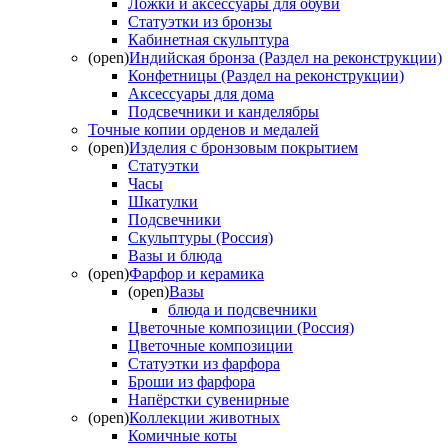
Ложки и аксессуары для обуви
Статуэтки из бронзы
Кабинетная скульптура
(open)
Индийская бронза (Раздел на реконструкции)
Конфетницы (Раздел на реконструкции)
Аксессуары для дома
Подсвечники и канделябры
Точные копии орденов и медалей
(open)
Изделия с бронзовым покрытием
Статуэтки
Часы
Шкатулки
Подсвечники
Скульптуры (Россия)
Вазы и блюда
(open)
Фарфор и керамика
(open)
Вазы
блюда и подсвечники
Цветочные композиции (Россия)
Цветочные композиции
Статуэтки из фарфора
Броши из фарфора
Напёрстки сувенирные
(open)
Коллекции животных
Комичные коты