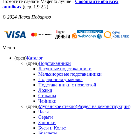
Помогите сделать Magento лучше -
Сообщайте обо всех
ошибках
(вер. 1.9.2.2)
© 2024 Лавка Подарков
Меню
(open)
Каталог
(open)
Подстаканники
Латунные подстаканники
Мельхиоровые подстаканники
Подарочная упаковка
Подстаканники с позолотой
Ложки
Стаканы
Чайники
(open)
Муранское стекло(Раздел на реконструкции)
Часы
Серьги
Запонки
Бусы и Колье
Браслеты