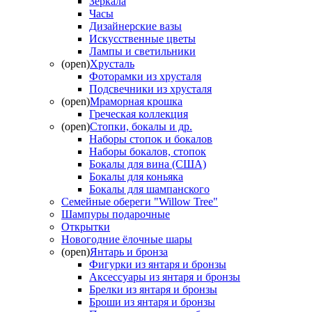
Зеркала
Часы
Дизайнерские вазы
Искусственные цветы
Лампы и светильники
(open)
Хрусталь
Фоторамки из хрусталя
Подсвечники из хрусталя
(open)
Мраморная крошка
Греческая коллекция
(open)
Стопки, бокалы и др.
Наборы стопок и бокалов
Наборы бокалов, стопок
Бокалы для вина (США)
Бокалы для коньяка
Бокалы для шампанского
Семейные обереги "Willow Tree"
Шампуры подарочные
Открытки
Новогодние ёлочные шары
(open)
Янтарь и бронза
Фигурки из янтаря и бронзы
Аксессуары из янтаря и бронзы
Брелки из янтаря и бронзы
Броши из янтаря и бронзы