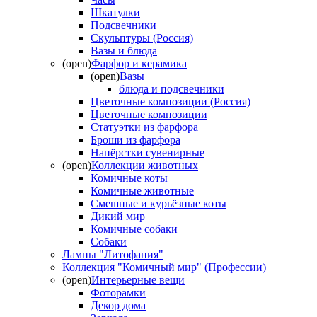
Шкатулки
Подсвечники
Скульптуры (Россия)
Вазы и блюда
(open)
Фарфор и керамика
(open)
Вазы
блюда и подсвечники
Цветочные композиции (Россия)
Цветочные композиции
Статуэтки из фарфора
Броши из фарфора
Напёрстки сувенирные
(open)
Коллекции животных
Комичные коты
Комичные животные
Смешные и курьёзные коты
Дикий мир
Комичные собаки
Собаки
Лампы "Литофания"
Коллекция "Комичный мир" (Профессии)
(open)
Интерьерные вещи
Фоторамки
Декор дома