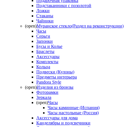
Подарочная упаковка
Подстаканники с позолотой
Ложки
Стаканы
Чайники
(open)
Муранское стекло(Раздел на реконструкции)
Часы
Серьги
Запонки
Бусы и Колье
Браслеты
Аксессуары
Комплекты
Кольца
Подвески (Кулоны)
Предметы интерьера
Pandora Style
(open)
Изделия из бронзы
Фоторамки
Зеркала
(open)
Часы
Часы каминные (Испания)
Часы настольные (Россия)
Аксессуары для дома
Канделябры и подсвечники