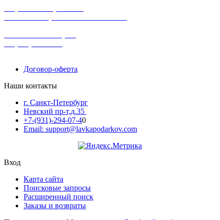
широкий ассортимент
в наличии в розничных магазинах
поможем с выбором
+7-(931)-294-07-4
0
Договор-оферта
Наши контакты
г. Санкт-Петербург
Невский пр-т,д.35
+7-(931)-294-07-4
0
Email: support@lavkapodarkov.com
Вход
Карта сайта
Поисковые запросы
Расширенный поиск
Заказы и возвраты