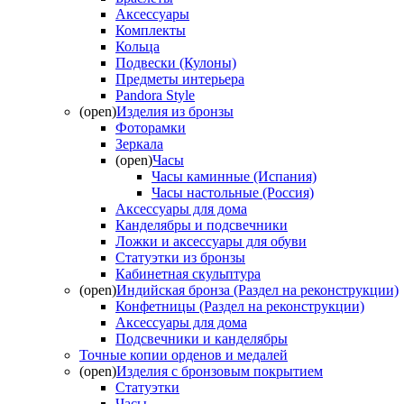
Аксессуары
Комплекты
Кольца
Подвески (Кулоны)
Предметы интерьера
Pandora Style
(open)
Изделия из бронзы
Фоторамки
Зеркала
(open)
Часы
Часы каминные (Испания)
Часы настольные (Россия)
Аксессуары для дома
Канделябры и подсвечники
Ложки и аксессуары для обуви
Статуэтки из бронзы
Кабинетная скульптура
(open)
Индийская бронза (Раздел на реконструкции)
Конфетницы (Раздел на реконструкции)
Аксессуары для дома
Подсвечники и канделябры
Точные копии орденов и медалей
(open)
Изделия с бронзовым покрытием
Статуэтки
Часы