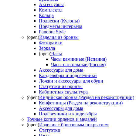
Аксессуары
Комплекты
Кольца
Подвески (Кулоны)
Предметы интерьера
Pandora Style
(open)
Изделия из бронзы
Фоторамки
Зеркала
(open)
Часы
Часы каминные (Испания)
Часы настольные (Россия)
Аксессуары для дома
Канделябры и подсвечники
Ложки и аксессуары для обуви
Статуэтки из бронзы
Кабинетная скульптура
(open)
Индийская бронза (Раздел на реконструкции)
Конфетницы (Раздел на реконструкции)
Аксессуары для дома
Подсвечники и канделябры
Точные копии орденов и медалей
(open)
Изделия с бронзовым покрытием
Статуэтки
Часы