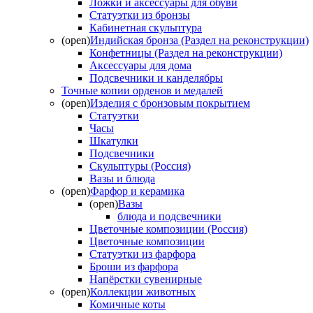
Ложки и аксессуары для обуви
Статуэтки из бронзы
Кабинетная скульптура
(open)
Индийская бронза (Раздел на реконструкции)
Конфетницы (Раздел на реконструкции)
Аксессуары для дома
Подсвечники и канделябры
Точные копии орденов и медалей
(open)
Изделия с бронзовым покрытием
Статуэтки
Часы
Шкатулки
Подсвечники
Скульптуры (Россия)
Вазы и блюда
(open)
Фарфор и керамика
(open)
Вазы
блюда и подсвечники
Цветочные композиции (Россия)
Цветочные композиции
Статуэтки из фарфора
Броши из фарфора
Напёрстки сувенирные
(open)
Коллекции животных
Комичные коты