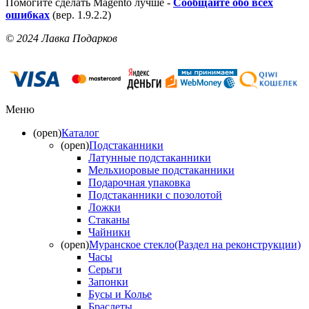
Помогите сделать Magento лучше -
Сообщайте обо всех
ошибках
(вер. 1.9.2.2)
© 2024 Лавка Подарков
Меню
(open)
Каталог
(open)
Подстаканники
Латунные подстаканники
Мельхиоровые подстаканники
Подарочная упаковка
Подстаканники с позолотой
Ложки
Стаканы
Чайники
(open)
Муранское стекло(Раздел на реконструкции)
Часы
Серьги
Запонки
Бусы и Колье
Браслеты