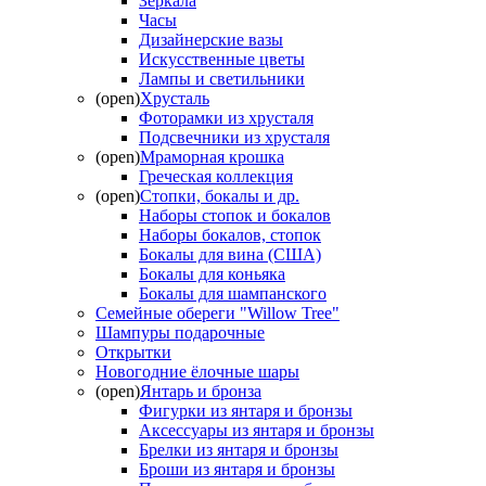
Зеркала
Часы
Дизайнерские вазы
Искусственные цветы
Лампы и светильники
(open)
Хрусталь
Фоторамки из хрусталя
Подсвечники из хрусталя
(open)
Мраморная крошка
Греческая коллекция
(open)
Стопки, бокалы и др.
Наборы стопок и бокалов
Наборы бокалов, стопок
Бокалы для вина (США)
Бокалы для коньяка
Бокалы для шампанского
Семейные обереги "Willow Tree"
Шампуры подарочные
Открытки
Новогодние ёлочные шары
(open)
Янтарь и бронза
Фигурки из янтаря и бронзы
Аксессуары из янтаря и бронзы
Брелки из янтаря и бронзы
Броши из янтаря и бронзы