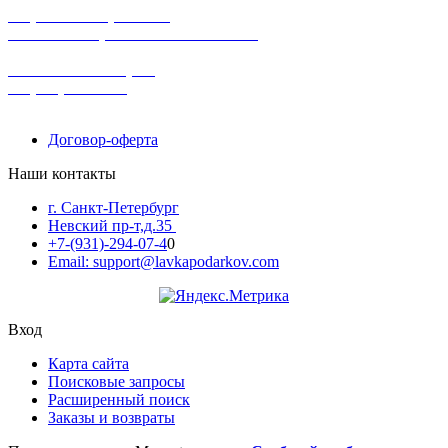
широкий ассортимент
в наличии в розничных магазинах
поможем с выбором
+7-(931)-294-07-4
0
Договор-оферта
Наши контакты
г. Санкт-Петербург
Невский пр-т,д.35
+7-(931)-294-07-4
0
Email: support@lavkapodarkov.com
Вход
Карта сайта
Поисковые запросы
Расширенный поиск
Заказы и возвраты