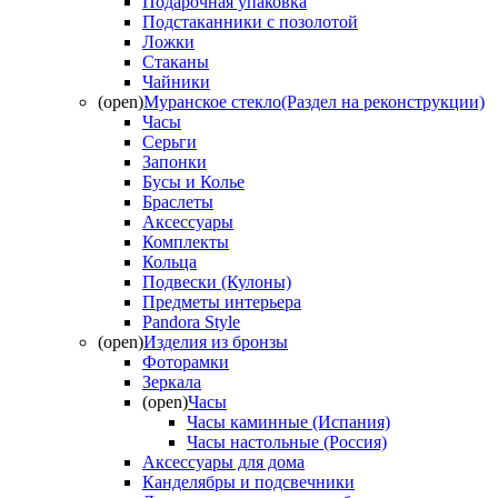
Подарочная упаковка
Подстаканники с позолотой
Ложки
Стаканы
Чайники
(open)
Муранское стекло(Раздел на реконструкции)
Часы
Серьги
Запонки
Бусы и Колье
Браслеты
Аксессуары
Комплекты
Кольца
Подвески (Кулоны)
Предметы интерьера
Pandora Style
(open)
Изделия из бронзы
Фоторамки
Зеркала
(open)
Часы
Часы каминные (Испания)
Часы настольные (Россия)
Аксессуары для дома
Канделябры и подсвечники