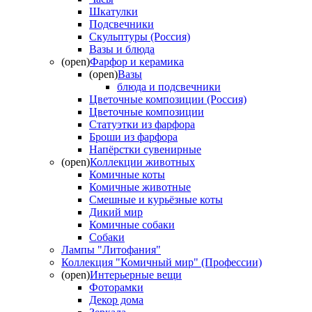
Шкатулки
Подсвечники
Скульптуры (Россия)
Вазы и блюда
(open)
Фарфор и керамика
(open)
Вазы
блюда и подсвечники
Цветочные композиции (Россия)
Цветочные композиции
Статуэтки из фарфора
Броши из фарфора
Напёрстки сувенирные
(open)
Коллекции животных
Комичные коты
Комичные животные
Смешные и курьёзные коты
Дикий мир
Комичные собаки
Собаки
Лампы "Литофания"
Коллекция "Комичный мир" (Профессии)
(open)
Интерьерные вещи
Фоторамки
Декор дома