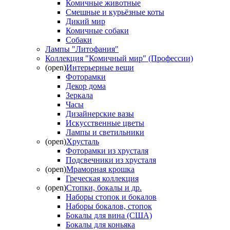
Комичные животные
Смешные и курьёзные коты
Дикий мир
Комичные собаки
Собаки
Лампы "Литофания"
Коллекция "Комичный мир" (Профессии)
(open)
Интерьерные вещи
Фоторамки
Декор дома
Зеркала
Часы
Дизайнерские вазы
Искусственные цветы
Лампы и светильники
(open)
Хрусталь
Фоторамки из хрусталя
Подсвечники из хрусталя
(open)
Мраморная крошка
Греческая коллекция
(open)
Стопки, бокалы и др.
Наборы стопок и бокалов
Наборы бокалов, стопок
Бокалы для вина (США)
Бокалы для коньяка