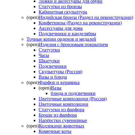
Ложки и аксессуары для обуви
Статуэтки из бронзы
Кабинетная скульптура
(open)
Индийская бронза (Раздел на реконструкции)
Конфетницы (Раздел на реконструкции)
Аксессуары для дома
Подсвечники и канделябры
Точные копии орденов и медалей
(open)
Изделия с бронзовым покрытием
Статуэтки
Часы
Шкатулки
Подсвечники
Скульптуры (Россия)
Вазы и блюда
(open)
Фарфор и керамика
(open)
Вазы
блюда и подсвечники
Цветочные композиции (Россия)
Цветочные композиции
Статуэтки из фарфора
Броши из фарфора
Напёрстки сувенирные
(open)
Коллекции животных
Комичные коты