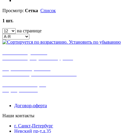
Просмотр:
Сетка
Список
1 шт.
на странице
бесплатная доставка
заказов на сумму от 3000 рублей
широкий ассортимент
в наличии в розничных магазинах
поможем с выбором
+7-(931)-294-07-4
0
Договор-оферта
Наши контакты
г. Санкт-Петербург
Невский пр-т,д.35