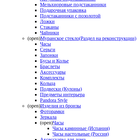
Мельхиоровые подстаканники
Подарочная упаковка
Подстаканники с позолотой
Ложки
Стаканы
Чайники
(open)
Муранское стекло(Раздел на реконструкции)
Часы
Серьги
Запонки
Бусы и Колье
Браслеты
Аксессуары
Комплекты
Кольца
Подвески (Кулоны)
Предметы интерьера
Pandora Style
(open)
Изделия из бронзы
Фоторамки
Зеркала
(open)
Часы
Часы каминные (Испания)
Часы настольные (Россия)
Аксессуары для дома