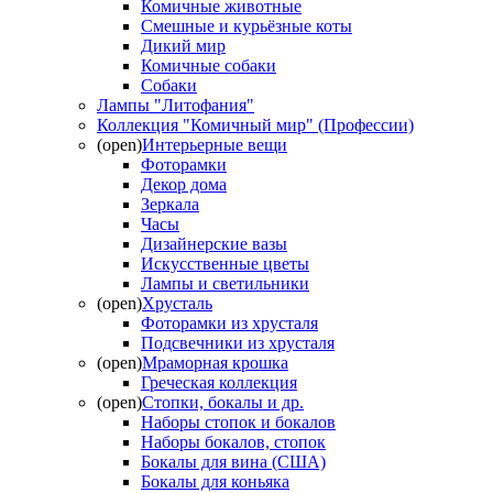
Комичные животные
Смешные и курьёзные коты
Дикий мир
Комичные собаки
Собаки
Лампы "Литофания"
Коллекция "Комичный мир" (Профессии)
(open)
Интерьерные вещи
Фоторамки
Декор дома
Зеркала
Часы
Дизайнерские вазы
Искусственные цветы
Лампы и светильники
(open)
Хрусталь
Фоторамки из хрусталя
Подсвечники из хрусталя
(open)
Мраморная крошка
Греческая коллекция
(open)
Стопки, бокалы и др.
Наборы стопок и бокалов
Наборы бокалов, стопок
Бокалы для вина (США)
Бокалы для коньяка