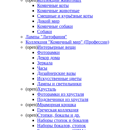
(open)
Коллекции животных
Комичные коты
Комичные животные
Смешные и курьёзные коты
Дикий мир
Комичные собаки
Собаки
Лампы "Литофания"
Коллекция "Комичный мир" (Профессии)
(open)
Интерьерные вещи
Фоторамки
Декор дома
Зеркала
Часы
Дизайнерские вазы
Искусственные цветы
Лампы и светильники
(open)
Хрусталь
Фоторамки из хрусталя
Подсвечники из хрусталя
(open)
Мраморная крошка
Греческая коллекция
(open)
Стопки, бокалы и др.
Наборы стопок и бокалов
Наборы бокалов, стопок