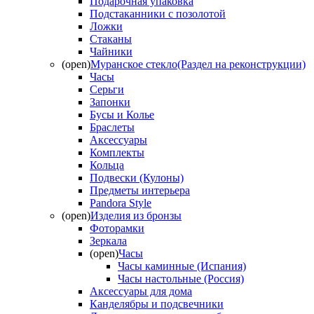
Подарочная упаковка
Подстаканники с позолотой
Ложки
Стаканы
Чайники
(open)
Муранское стекло(Раздел на реконструкции)
Часы
Серьги
Запонки
Бусы и Колье
Браслеты
Аксессуары
Комплекты
Кольца
Подвески (Кулоны)
Предметы интерьера
Pandora Style
(open)
Изделия из бронзы
Фоторамки
Зеркала
(open)
Часы
Часы каминные (Испания)
Часы настольные (Россия)
Аксессуары для дома
Канделябры и подсвечники