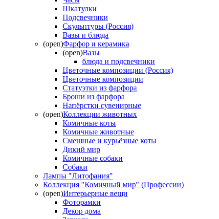
Шкатулки
Подсвечники
Скульптуры (Россия)
Вазы и блюда
(open)
Фарфор и керамика
(open)
Вазы
блюда и подсвечники
Цветочные композиции (Россия)
Цветочные композиции
Статуэтки из фарфора
Броши из фарфора
Напёрстки сувенирные
(open)
Коллекции животных
Комичные коты
Комичные животные
Смешные и курьёзные коты
Дикий мир
Комичные собаки
Собаки
Лампы "Литофания"
Коллекция "Комичный мир" (Профессии)
(open)
Интерьерные вещи
Фоторамки
Декор дома