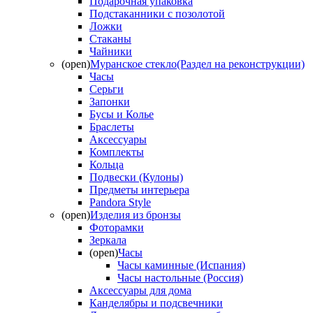
Подарочная упаковка
Подстаканники с позолотой
Ложки
Стаканы
Чайники
(open)
Муранское стекло(Раздел на реконструкции)
Часы
Серьги
Запонки
Бусы и Колье
Браслеты
Аксессуары
Комплекты
Кольца
Подвески (Кулоны)
Предметы интерьера
Pandora Style
(open)
Изделия из бронзы
Фоторамки
Зеркала
(open)
Часы
Часы каминные (Испания)
Часы настольные (Россия)
Аксессуары для дома
Канделябры и подсвечники