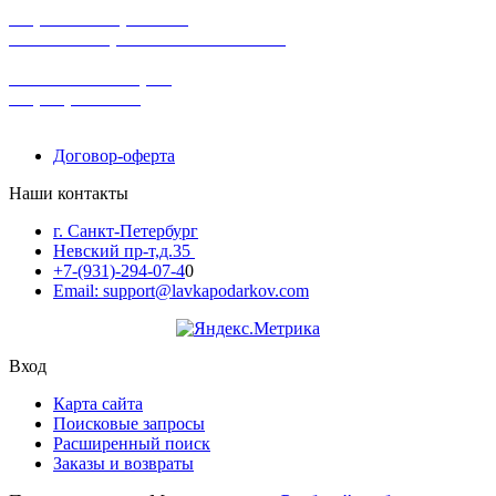
широкий ассортимент
в наличии в розничных магазинах
поможем с выбором
+7-(931)-294-07-4
0
Договор-оферта
Наши контакты
г. Санкт-Петербург
Невский пр-т,д.35
+7-(931)-294-07-4
0
Email: support@lavkapodarkov.com
Вход
Карта сайта
Поисковые запросы
Расширенный поиск
Заказы и возвраты