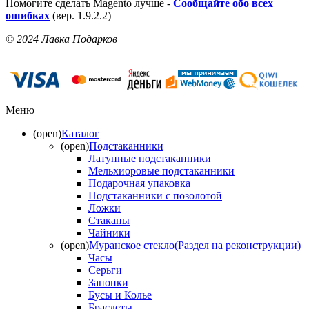
Помогите сделать Magento лучше -
Сообщайте обо всех
ошибках
(вер. 1.9.2.2)
© 2024 Лавка Подарков
Меню
(open)
Каталог
(open)
Подстаканники
Латунные подстаканники
Мельхиоровые подстаканники
Подарочная упаковка
Подстаканники с позолотой
Ложки
Стаканы
Чайники
(open)
Муранское стекло(Раздел на реконструкции)
Часы
Серьги
Запонки
Бусы и Колье
Браслеты