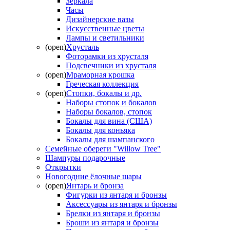
Зеркала
Часы
Дизайнерские вазы
Искусственные цветы
Лампы и светильники
(open)
Хрусталь
Фоторамки из хрусталя
Подсвечники из хрусталя
(open)
Мраморная крошка
Греческая коллекция
(open)
Стопки, бокалы и др.
Наборы стопок и бокалов
Наборы бокалов, стопок
Бокалы для вина (США)
Бокалы для коньяка
Бокалы для шампанского
Семейные обереги "Willow Tree"
Шампуры подарочные
Открытки
Новогодние ёлочные шары
(open)
Янтарь и бронза
Фигурки из янтаря и бронзы
Аксессуары из янтаря и бронзы
Брелки из янтаря и бронзы
Броши из янтаря и бронзы