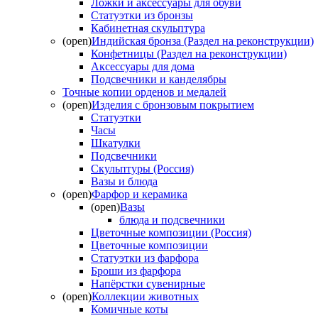
Ложки и аксессуары для обуви
Статуэтки из бронзы
Кабинетная скульптура
(open)
Индийская бронза (Раздел на реконструкции)
Конфетницы (Раздел на реконструкции)
Аксессуары для дома
Подсвечники и канделябры
Точные копии орденов и медалей
(open)
Изделия с бронзовым покрытием
Статуэтки
Часы
Шкатулки
Подсвечники
Скульптуры (Россия)
Вазы и блюда
(open)
Фарфор и керамика
(open)
Вазы
блюда и подсвечники
Цветочные композиции (Россия)
Цветочные композиции
Статуэтки из фарфора
Броши из фарфора
Напёрстки сувенирные
(open)
Коллекции животных
Комичные коты