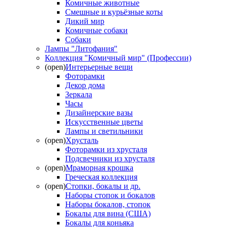
Комичные животные
Смешные и курьёзные коты
Дикий мир
Комичные собаки
Собаки
Лампы "Литофания"
Коллекция "Комичный мир" (Профессии)
(open)
Интерьерные вещи
Фоторамки
Декор дома
Зеркала
Часы
Дизайнерские вазы
Искусственные цветы
Лампы и светильники
(open)
Хрусталь
Фоторамки из хрусталя
Подсвечники из хрусталя
(open)
Мраморная крошка
Греческая коллекция
(open)
Стопки, бокалы и др.
Наборы стопок и бокалов
Наборы бокалов, стопок
Бокалы для вина (США)
Бокалы для коньяка