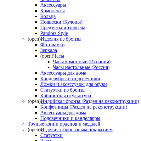
Аксессуары
Комплекты
Кольца
Подвески (Кулоны)
Предметы интерьера
Pandora Style
(open)
Изделия из бронзы
Фоторамки
Зеркала
(open)
Часы
Часы каминные (Испания)
Часы настольные (Россия)
Аксессуары для дома
Канделябры и подсвечники
Ложки и аксессуары для обуви
Статуэтки из бронзы
Кабинетная скульптура
(open)
Индийская бронза (Раздел на реконструкции)
Конфетницы (Раздел на реконструкции)
Аксессуары для дома
Подсвечники и канделябры
Точные копии орденов и медалей
(open)
Изделия с бронзовым покрытием
Статуэтки
Часы