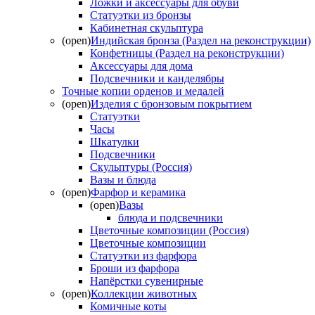
Ложки и аксессуары для обуви
Статуэтки из бронзы
Кабинетная скульптура
(open)
Индийская бронза (Раздел на реконструкции)
Конфетницы (Раздел на реконструкции)
Аксессуары для дома
Подсвечники и канделябры
Точные копии орденов и медалей
(open)
Изделия с бронзовым покрытием
Статуэтки
Часы
Шкатулки
Подсвечники
Скульптуры (Россия)
Вазы и блюда
(open)
Фарфор и керамика
(open)
Вазы
блюда и подсвечники
Цветочные композиции (Россия)
Цветочные композиции
Статуэтки из фарфора
Броши из фарфора
Напёрстки сувенирные
(open)
Коллекции животных
Комичные коты