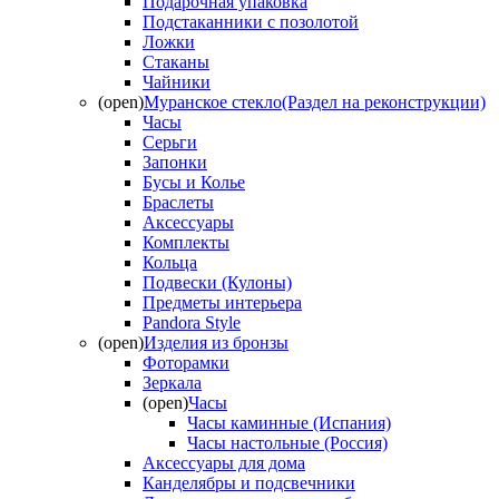
Подарочная упаковка
Подстаканники с позолотой
Ложки
Стаканы
Чайники
(open)
Муранское стекло(Раздел на реконструкции)
Часы
Серьги
Запонки
Бусы и Колье
Браслеты
Аксессуары
Комплекты
Кольца
Подвески (Кулоны)
Предметы интерьера
Pandora Style
(open)
Изделия из бронзы
Фоторамки
Зеркала
(open)
Часы
Часы каминные (Испания)
Часы настольные (Россия)
Аксессуары для дома
Канделябры и подсвечники