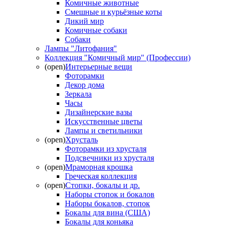
Комичные животные
Смешные и курьёзные коты
Дикий мир
Комичные собаки
Собаки
Лампы "Литофания"
Коллекция "Комичный мир" (Профессии)
(open)
Интерьерные вещи
Фоторамки
Декор дома
Зеркала
Часы
Дизайнерские вазы
Искусственные цветы
Лампы и светильники
(open)
Хрусталь
Фоторамки из хрусталя
Подсвечники из хрусталя
(open)
Мраморная крошка
Греческая коллекция
(open)
Стопки, бокалы и др.
Наборы стопок и бокалов
Наборы бокалов, стопок
Бокалы для вина (США)
Бокалы для коньяка