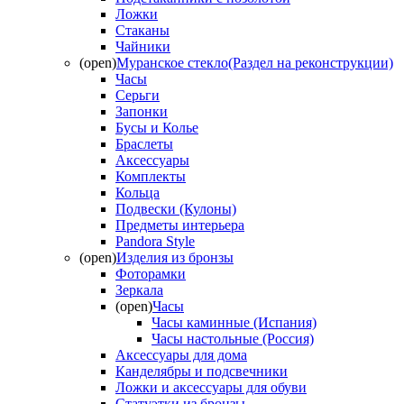
Ложки
Стаканы
Чайники
(open)
Муранское стекло(Раздел на реконструкции)
Часы
Серьги
Запонки
Бусы и Колье
Браслеты
Аксессуары
Комплекты
Кольца
Подвески (Кулоны)
Предметы интерьера
Pandora Style
(open)
Изделия из бронзы
Фоторамки
Зеркала
(open)
Часы
Часы каминные (Испания)
Часы настольные (Россия)
Аксессуары для дома
Канделябры и подсвечники
Ложки и аксессуары для обуви
Статуэтки из бронзы