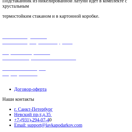
Подстаканник из никелированной латуни идёт в комплекте с
хрустальным
термостойким стаканом и в картонной коробке.
бесплатная доставка
заказов на сумму от 3000 рублей
широкий ассортимент
в наличии в розничных магазинах
поможем с выбором
+7-(931)-294-07-4
0
Договор-оферта
Наши контакты
г. Санкт-Петербург
Невский пр-т,д.35
+7-(931)-294-07-4
0
Email: support@lavkapodarkov.com