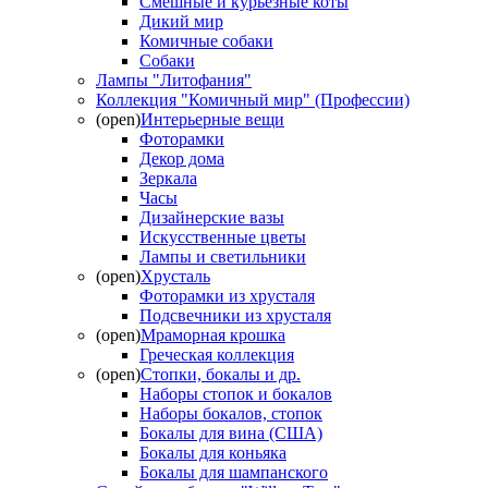
Смешные и курьёзные коты
Дикий мир
Комичные собаки
Собаки
Лампы "Литофания"
Коллекция "Комичный мир" (Профессии)
(open)
Интерьерные вещи
Фоторамки
Декор дома
Зеркала
Часы
Дизайнерские вазы
Искусственные цветы
Лампы и светильники
(open)
Хрусталь
Фоторамки из хрусталя
Подсвечники из хрусталя
(open)
Мраморная крошка
Греческая коллекция
(open)
Стопки, бокалы и др.
Наборы стопок и бокалов
Наборы бокалов, стопок
Бокалы для вина (США)
Бокалы для коньяка
Бокалы для шампанского