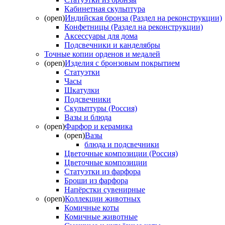
Кабинетная скульптура
(open)
Индийская бронза (Раздел на реконструкции)
Конфетницы (Раздел на реконструкции)
Аксессуары для дома
Подсвечники и канделябры
Точные копии орденов и медалей
(open)
Изделия с бронзовым покрытием
Статуэтки
Часы
Шкатулки
Подсвечники
Скульптуры (Россия)
Вазы и блюда
(open)
Фарфор и керамика
(open)
Вазы
блюда и подсвечники
Цветочные композиции (Россия)
Цветочные композиции
Статуэтки из фарфора
Броши из фарфора
Напёрстки сувенирные
(open)
Коллекции животных
Комичные коты
Комичные животные