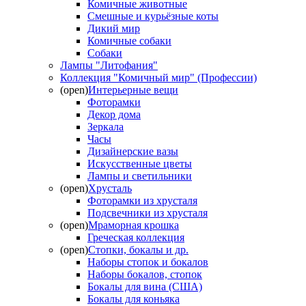
Комичные животные
Смешные и курьёзные коты
Дикий мир
Комичные собаки
Собаки
Лампы "Литофания"
Коллекция "Комичный мир" (Профессии)
(open)
Интерьерные вещи
Фоторамки
Декор дома
Зеркала
Часы
Дизайнерские вазы
Искусственные цветы
Лампы и светильники
(open)
Хрусталь
Фоторамки из хрусталя
Подсвечники из хрусталя
(open)
Мраморная крошка
Греческая коллекция
(open)
Стопки, бокалы и др.
Наборы стопок и бокалов
Наборы бокалов, стопок
Бокалы для вина (США)
Бокалы для коньяка