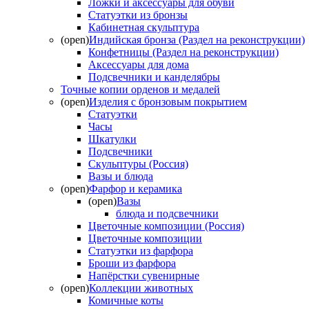
Ложки и аксессуары для обуви
Статуэтки из бронзы
Кабинетная скульптура
(open)
Индийская бронза (Раздел на реконструкции)
Конфетницы (Раздел на реконструкции)
Аксессуары для дома
Подсвечники и канделябры
Точные копии орденов и медалей
(open)
Изделия с бронзовым покрытием
Статуэтки
Часы
Шкатулки
Подсвечники
Скульптуры (Россия)
Вазы и блюда
(open)
Фарфор и керамика
(open)
Вазы
блюда и подсвечники
Цветочные композиции (Россия)
Цветочные композиции
Статуэтки из фарфора
Броши из фарфора
Напёрстки сувенирные
(open)
Коллекции животных
Комичные коты