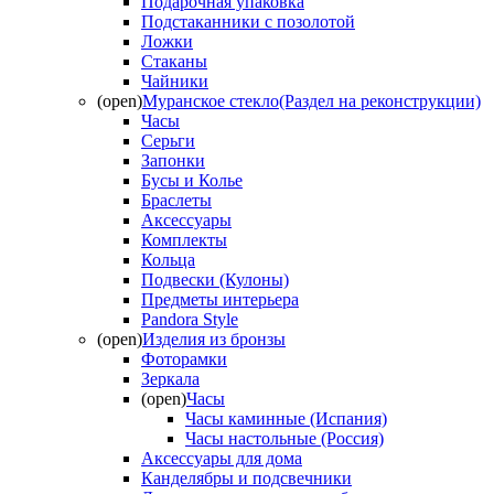
Подарочная упаковка
Подстаканники с позолотой
Ложки
Стаканы
Чайники
(open)
Муранское стекло(Раздел на реконструкции)
Часы
Серьги
Запонки
Бусы и Колье
Браслеты
Аксессуары
Комплекты
Кольца
Подвески (Кулоны)
Предметы интерьера
Pandora Style
(open)
Изделия из бронзы
Фоторамки
Зеркала
(open)
Часы
Часы каминные (Испания)
Часы настольные (Россия)
Аксессуары для дома
Канделябры и подсвечники