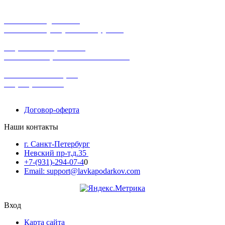
бесплатная доставка
заказов на сумму от 3000 рублей
широкий ассортимент
в наличии в розничных магазинах
поможем с выбором
+7-(931)-294-07-4
0
Договор-оферта
Наши контакты
г. Санкт-Петербург
Невский пр-т,д.35
+7-(931)-294-07-4
0
Email: support@lavkapodarkov.com
Вход
Карта сайта