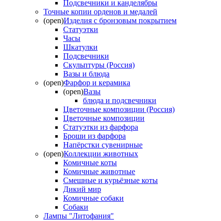
Подсвечники и канделябры
Точные копии орденов и медалей
(open)
Изделия с бронзовым покрытием
Статуэтки
Часы
Шкатулки
Подсвечники
Скульптуры (Россия)
Вазы и блюда
(open)
Фарфор и керамика
(open)
Вазы
блюда и подсвечники
Цветочные композиции (Россия)
Цветочные композиции
Статуэтки из фарфора
Броши из фарфора
Напёрстки сувенирные
(open)
Коллекции животных
Комичные коты
Комичные животные
Смешные и курьёзные коты
Дикий мир
Комичные собаки
Собаки
Лампы "Литофания"