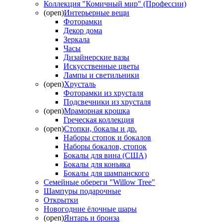
Коллекция "Комичный мир" (Профессии)
(open)
Интерьерные вещи
Фоторамки
Декор дома
Зеркала
Часы
Дизайнерские вазы
Искусственные цветы
Лампы и светильники
(open)
Хрусталь
Фоторамки из хрусталя
Подсвечники из хрусталя
(open)
Мраморная крошка
Греческая коллекция
(open)
Стопки, бокалы и др.
Наборы стопок и бокалов
Наборы бокалов, стопок
Бокалы для вина (США)
Бокалы для коньяка
Бокалы для шампанского
Семейные обереги "Willow Tree"
Шампуры подарочные
Открытки
Новогодние ёлочные шары
(open)
Янтарь и бронза