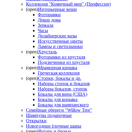
Коллекция "Комичный мир" (Профессии)
(open)
Интерьерные вещи
Фоторамки
Декор дома
Зеркала
Часы
Дизайнерские вазы
Искусственные цветы
Лампы и светильники
(open)
Хрусталь
Фоторамки из хрусталя
Подсвечники из хрусталя
(open)
Мраморная крошка
Греческая коллекция
(open)
Стопки, бокалы и др.
Наборы стопок и бокалов
Наборы бокалов, стопок
Бокалы для вина (США)
Бокалы для коньяка
Бокалы для шампанского
Семейные обереги "Willow Tree"
Шампуры подарочные
Открытки
Новогодние ёлочные шары
(open)
Янтарь и бронза