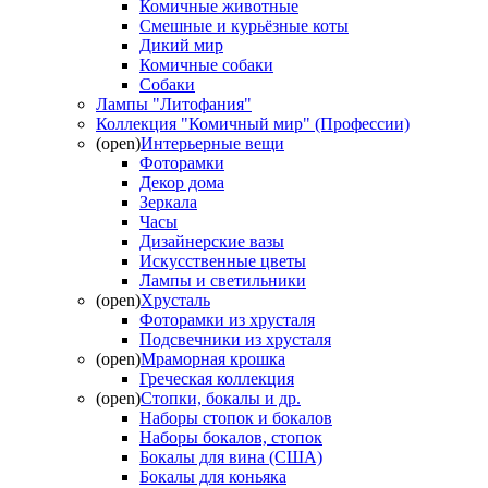
Комичные животные
Смешные и курьёзные коты
Дикий мир
Комичные собаки
Собаки
Лампы "Литофания"
Коллекция "Комичный мир" (Профессии)
(open)
Интерьерные вещи
Фоторамки
Декор дома
Зеркала
Часы
Дизайнерские вазы
Искусственные цветы
Лампы и светильники
(open)
Хрусталь
Фоторамки из хрусталя
Подсвечники из хрусталя
(open)
Мраморная крошка
Греческая коллекция
(open)
Стопки, бокалы и др.
Наборы стопок и бокалов
Наборы бокалов, стопок
Бокалы для вина (США)
Бокалы для коньяка