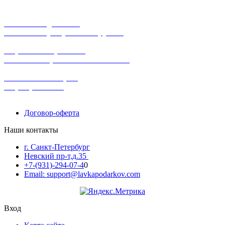
бесплатная доставка
заказов на сумму от 3000 рублей
широкий ассортимент
в наличии в розничных магазинах
поможем с выбором
+7-(931)-294-07-4
0
Договор-оферта
Наши контакты
г. Санкт-Петербург
Невский пр-т,д.35
+7-(931)-294-07-4
0
Email: support@lavkapodarkov.com
Вход