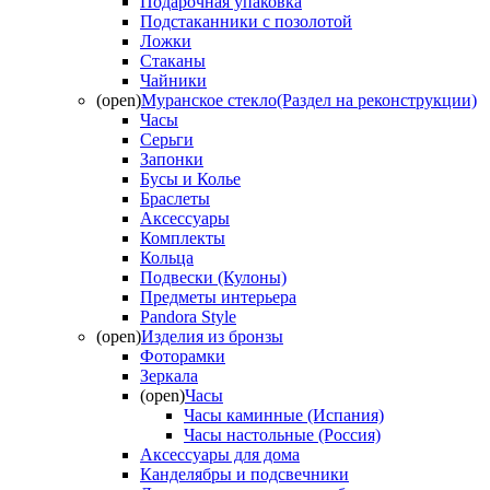
Подарочная упаковка
Подстаканники с позолотой
Ложки
Стаканы
Чайники
(open)
Муранское стекло(Раздел на реконструкции)
Часы
Серьги
Запонки
Бусы и Колье
Браслеты
Аксессуары
Комплекты
Кольца
Подвески (Кулоны)
Предметы интерьера
Pandora Style
(open)
Изделия из бронзы
Фоторамки
Зеркала
(open)
Часы
Часы каминные (Испания)
Часы настольные (Россия)
Аксессуары для дома
Канделябры и подсвечники