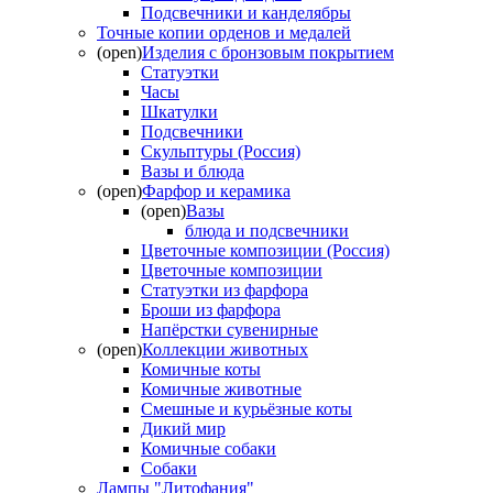
Подсвечники и канделябры
Точные копии орденов и медалей
(open)
Изделия с бронзовым покрытием
Статуэтки
Часы
Шкатулки
Подсвечники
Скульптуры (Россия)
Вазы и блюда
(open)
Фарфор и керамика
(open)
Вазы
блюда и подсвечники
Цветочные композиции (Россия)
Цветочные композиции
Статуэтки из фарфора
Броши из фарфора
Напёрстки сувенирные
(open)
Коллекции животных
Комичные коты
Комичные животные
Смешные и курьёзные коты
Дикий мир
Комичные собаки
Собаки
Лампы "Литофания"