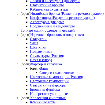
Ложки и аксессуары для обуви
Статуэтки из бронзы
Кабинетная скульптура
(open)
Индийская бронза (Раздел на реконструкции)
Конфетницы (Раздел на реконструкции)
Аксессуары для дома
Подсвечники и канделябры
Точные копии орденов и медалей
(open)
Изделия с бронзовым покрытием
Статуэтки
Часы
Шкатулки
Подсвечники
Скульптуры (Россия)
Вазы и блюда
(open)
Фарфор и керамика
(open)
Вазы
блюда и подсвечники
Цветочные композиции (Россия)
Цветочные композиции
Статуэтки из фарфора
Броши из фарфора
Напёрстки сувенирные
(open)
Коллекции животных
Комичные коты