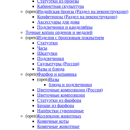
Статуэтки из бронзы
Кабинетная скульптура
(open)
Индийская бронза (Раздел на реконструкции)
Конфетницы (Раздел на реконструкции)
Аксессуары для дома
Подсвечники и канделябры
Точные копии орденов и медалей
(open)
Изделия с бронзовым покрытием
Статуэтки
Часы
Шкатулки
Подсвечники
Скульптуры (Россия)
Вазы и блюда
(open)
Фарфор и керамика
(open)
Вазы
блюда и подсвечники
Цветочные композиции (Россия)
Цветочные композиции
Статуэтки из фарфора
Броши из фарфора
Напёрстки сувенирные
(open)
Коллекции животных
Комичные коты
Комичные животные