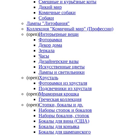
Смешные и курьёзные коты
Дикий мир
Комичные собаки
Собаки
Лампы "Литофания"
Коллекция "Комичный мир" (Профессии)
(open)
Интерьерные вещи
Фоторамки
Декор дома
Зеркала
Часы
Дизайнерские вазы
Искусственные цветы
Лампы и светильники
(open)
Хрусталь
Фоторамки из хрусталя
Подсвечники из хрусталя
(open)
Мраморная крошка
Греческая коллекция
(open)
Стопки, бокалы и др.
Наборы стопок и бокалов
Наборы бокалов, стопок
Бокалы для вина (США)
Бокалы для коньяка
Бокалы для шампанского