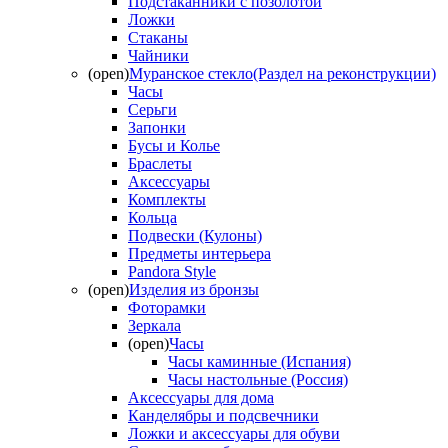
Подстаканники с позолотой
Ложки
Стаканы
Чайники
(open)
Муранское стекло(Раздел на реконструкции)
Часы
Серьги
Запонки
Бусы и Колье
Браслеты
Аксессуары
Комплекты
Кольца
Подвески (Кулоны)
Предметы интерьера
Pandora Style
(open)
Изделия из бронзы
Фоторамки
Зеркала
(open)
Часы
Часы каминные (Испания)
Часы настольные (Россия)
Аксессуары для дома
Канделябры и подсвечники
Ложки и аксессуары для обуви