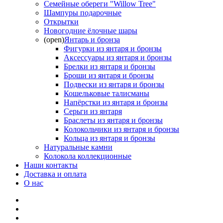
Семейные обереги "Willow Tree"
Шампуры подарочные
Открытки
Новогодние ёлочные шары
(open)
Янтарь и бронза
Фигурки из янтаря и бронзы
Аксессуары из янтаря и бронзы
Брелки из янтаря и бронзы
Броши из янтаря и бронзы
Подвески из янтаря и бронзы
Кошельковые талисманы
Напёрстки из янтаря и бронзы
Серьги из янтаря
Браслеты из янтаря и бронзы
Колокольчики из янтаря и бронзы
Кольца из янтаря и бронзы
Натуральные камни
Колокола коллекционные
Наши контакты
Доставка и оплата
О нас