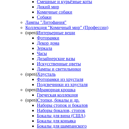
Смешные и курьёзные коты
Дикий мир
Комичные собаки
Собаки
Лампы "Литофания"
Коллекция "Комичный мир" (Профессии)
(open)
Интерьерные вещи
Фоторамки
Декор дома
Зеркала
Часы
Дизайнерские вазы
Искусственные цветы
Лампы и светильники
(open)
Хрусталь
Фоторамки из хрусталя
Подсвечники из хрусталя
(open)
Мраморная крошка
Греческая коллекция
(open)
Стопки, бокалы и др.
Наборы стопок и бокалов
Наборы бокалов, стопок
Бокалы для вина (США)
Бокалы для коньяка
Бокалы для шампанского