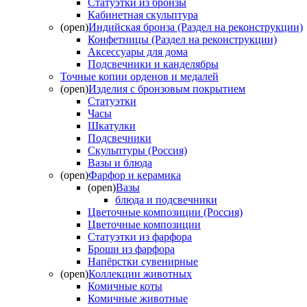
Статуэтки из бронзы
Кабинетная скульптура
(open)
Индийская бронза (Раздел на реконструкции)
Конфетницы (Раздел на реконструкции)
Аксессуары для дома
Подсвечники и канделябры
Точные копии орденов и медалей
(open)
Изделия с бронзовым покрытием
Статуэтки
Часы
Шкатулки
Подсвечники
Скульптуры (Россия)
Вазы и блюда
(open)
Фарфор и керамика
(open)
Вазы
блюда и подсвечники
Цветочные композиции (Россия)
Цветочные композиции
Статуэтки из фарфора
Броши из фарфора
Напёрстки сувенирные
(open)
Коллекции животных
Комичные коты
Комичные животные