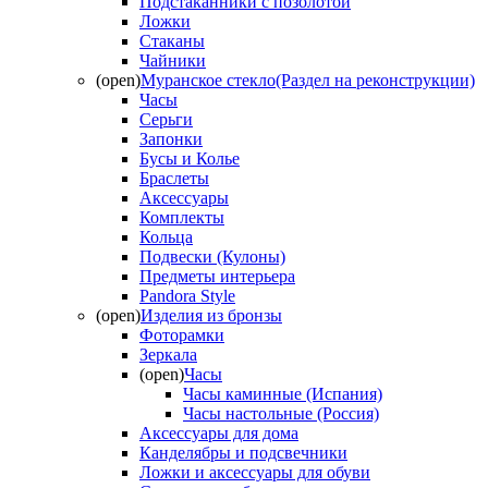
Подстаканники с позолотой
Ложки
Стаканы
Чайники
(open)
Муранское стекло(Раздел на реконструкции)
Часы
Серьги
Запонки
Бусы и Колье
Браслеты
Аксессуары
Комплекты
Кольца
Подвески (Кулоны)
Предметы интерьера
Pandora Style
(open)
Изделия из бронзы
Фоторамки
Зеркала
(open)
Часы
Часы каминные (Испания)
Часы настольные (Россия)
Аксессуары для дома
Канделябры и подсвечники
Ложки и аксессуары для обуви