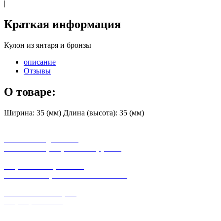
|
Краткая информация
Кулон из янтаря и бронзы
описание
Отзывы
О товаре:
Ширина: 35 (мм) Длина (высота): 35 (мм)
бесплатная доставка
заказов на сумму от 3000 рублей
широкий ассортимент
в наличии в розничных магазинах
поможем с выбором
+7-(931)-294-07-4
0