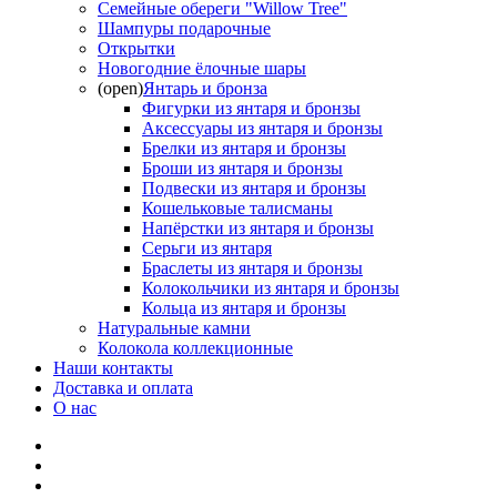
Семейные обереги "Willow Tree"
Шампуры подарочные
Открытки
Новогодние ёлочные шары
(open)
Янтарь и бронза
Фигурки из янтаря и бронзы
Аксессуары из янтаря и бронзы
Брелки из янтаря и бронзы
Броши из янтаря и бронзы
Подвески из янтаря и бронзы
Кошельковые талисманы
Напёрстки из янтаря и бронзы
Серьги из янтаря
Браслеты из янтаря и бронзы
Колокольчики из янтаря и бронзы
Кольца из янтаря и бронзы
Натуральные камни
Колокола коллекционные
Наши контакты
Доставка и оплата
О нас