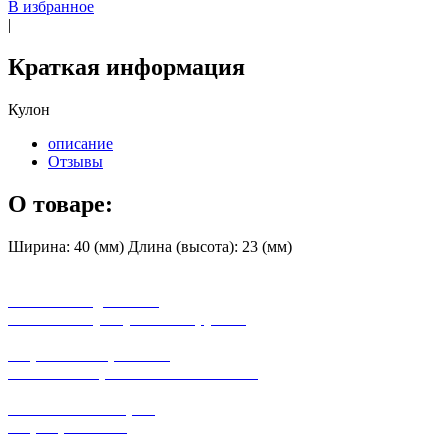
В избранное
|
Краткая информация
Кулон
описание
Отзывы
О товаре:
Ширина: 40 (мм) Длина (высота): 23 (мм)
бесплатная доставка
заказов на сумму от 3000 рублей
широкий ассортимент
в наличии в розничных магазинах
поможем с выбором
+7-(931)-294-07-4
0