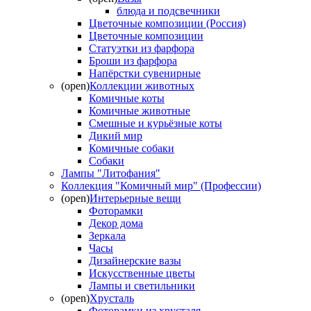
блюда и подсвечники
Цветочные композиции (Россия)
Цветочные композиции
Статуэтки из фарфора
Броши из фарфора
Напёрстки сувенирные
(open)
Коллекции животных
Комичные коты
Комичные животные
Смешные и курьёзные коты
Дикий мир
Комичные собаки
Собаки
Лампы "Литофания"
Коллекция "Комичный мир" (Профессии)
(open)
Интерьерные вещи
Фоторамки
Декор дома
Зеркала
Часы
Дизайнерские вазы
Искусственные цветы
Лампы и светильники
(open)
Хрусталь
Фоторамки из хрусталя