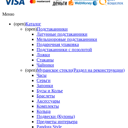
Меню
(open)
Каталог
(open)
Подстаканники
Латунные подстаканники
Мельхиоровые подстаканники
Подарочная упаковка
Подстаканники с позолотой
Ложки
Стаканы
Чайники
(open)
Муранское стекло(Раздел на реконструкции)
Часы
Серьги
Запонки
Бусы и Колье
Браслеты
Аксессуары
Комплекты
Кольца
Подвески (Кулоны)
Предметы интерьера
Pandora Style