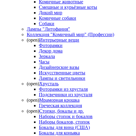
Комичные животные
Смешные и курьёзные коты
Дикий мир
Комичные собаки
Собаки
Лампы "Литофания"
Коллекция "Комичный мир" (Профессии)
(open)
Интерьерные вещи
Фоторамки
Декор дома
Зеркала
Часы
Дизайнерские вазы
Искусственные цветы
Лампы и светильники
(open)
Хрусталь
Фоторамки из хрусталя
Подсвечники из хрусталя
(open)
Мраморная крошка
Греческая коллекция
(open)
Стопки, бокалы и др.
Наборы стопок и бокалов
Наборы бокалов, стопок
Бокалы для вина (США)
Бокалы для коньяка