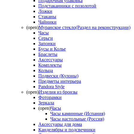
Подарочная упаковка
Подстаканники с позолотой
Ложки
Стаканы
Чайники
(open)
Муранское стекло(Раздел на реконструкции)
Часы
Серьги
Запонки
Бусы и Колье
Браслеты
Аксессуары
Комплекты
Кольца
Подвески (Кулоны)
Предметы интерьера
Pandora Style
(open)
Изделия из бронзы
Фоторамки
Зеркала
(open)
Часы
Часы каминные (Испания)
Часы настольные (Россия)
Аксессуары для дома
Канделябры и подсвечники