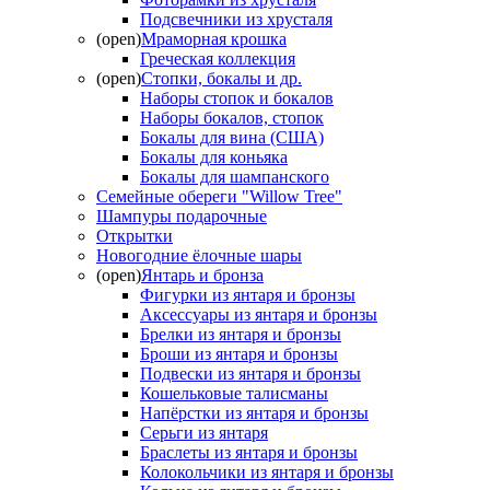
Подсвечники из хрусталя
(open)
Мраморная крошка
Греческая коллекция
(open)
Стопки, бокалы и др.
Наборы стопок и бокалов
Наборы бокалов, стопок
Бокалы для вина (США)
Бокалы для коньяка
Бокалы для шампанского
Семейные обереги "Willow Tree"
Шампуры подарочные
Открытки
Новогодние ёлочные шары
(open)
Янтарь и бронза
Фигурки из янтаря и бронзы
Аксессуары из янтаря и бронзы
Брелки из янтаря и бронзы
Броши из янтаря и бронзы
Подвески из янтаря и бронзы
Кошельковые талисманы
Напёрстки из янтаря и бронзы
Серьги из янтаря
Браслеты из янтаря и бронзы
Колокольчики из янтаря и бронзы