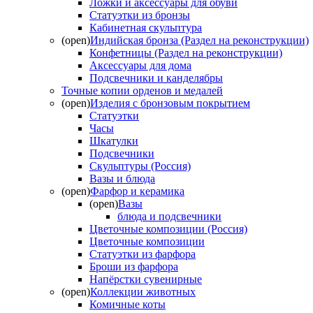
Ложки и аксессуары для обуви
Статуэтки из бронзы
Кабинетная скульптура
(open)
Индийская бронза (Раздел на реконструкции)
Конфетницы (Раздел на реконструкции)
Аксессуары для дома
Подсвечники и канделябры
Точные копии орденов и медалей
(open)
Изделия с бронзовым покрытием
Статуэтки
Часы
Шкатулки
Подсвечники
Скульптуры (Россия)
Вазы и блюда
(open)
Фарфор и керамика
(open)
Вазы
блюда и подсвечники
Цветочные композиции (Россия)
Цветочные композиции
Статуэтки из фарфора
Броши из фарфора
Напёрстки сувенирные
(open)
Коллекции животных
Комичные коты