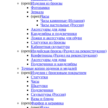
(open)
Изделия из бронзы
Фоторамки
Зеркала
(open)
Часы
Часы каминные (Испания)
Часы настольные (Россия)
Аксессуары для дома
Канделябры и подсвечники
Ложки и аксессуары для обуви
Статуэтки из бронзы
Кабинетная скульптура
(open)
Индийская бронза (Раздел на реконструкции)
Конфетницы (Раздел на реконструкции)
Аксессуары для дома
Подсвечники и канделябры
Точные копии орденов и медалей
(open)
Изделия с бронзовым покрытием
Статуэтки
Часы
Шкатулки
Подсвечники
Скульптуры (Россия)
Вазы и блюда
(open)
Фарфор и керамика
(open)
Вазы