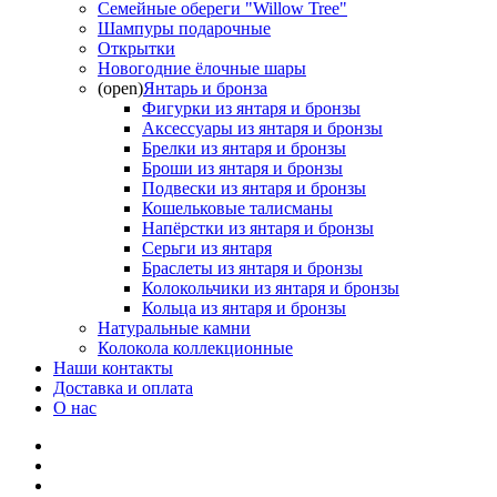
Семейные обереги "Willow Tree"
Шампуры подарочные
Открытки
Новогодние ёлочные шары
(open)
Янтарь и бронза
Фигурки из янтаря и бронзы
Аксессуары из янтаря и бронзы
Брелки из янтаря и бронзы
Броши из янтаря и бронзы
Подвески из янтаря и бронзы
Кошельковые талисманы
Напёрстки из янтаря и бронзы
Серьги из янтаря
Браслеты из янтаря и бронзы
Колокольчики из янтаря и бронзы
Кольца из янтаря и бронзы
Натуральные камни
Колокола коллекционные
Наши контакты
Доставка и оплата
О нас