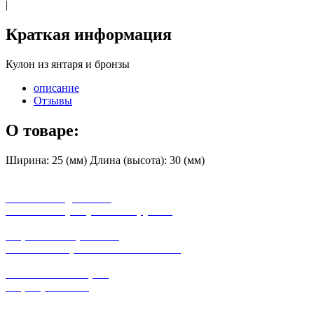
|
Краткая информация
Кулон из янтаря и бронзы
описание
Отзывы
О товаре:
Ширина: 25 (мм) Длина (высота): 30 (мм)
бесплатная доставка
заказов на сумму от 3000 рублей
широкий ассортимент
в наличии в розничных магазинах
поможем с выбором
+7-(931)-294-07-4
0