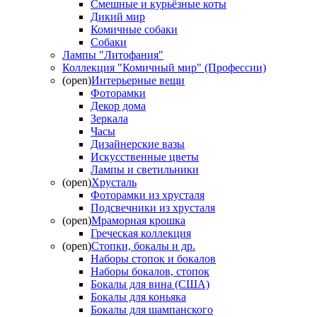
Смешные и курьёзные коты
Дикий мир
Комичные собаки
Собаки
Лампы "Литофания"
Коллекция "Комичный мир" (Профессии)
(open)
Интерьерные вещи
Фоторамки
Декор дома
Зеркала
Часы
Дизайнерские вазы
Искусственные цветы
Лампы и светильники
(open)
Хрусталь
Фоторамки из хрусталя
Подсвечники из хрусталя
(open)
Мраморная крошка
Греческая коллекция
(open)
Стопки, бокалы и др.
Наборы стопок и бокалов
Наборы бокалов, стопок
Бокалы для вина (США)
Бокалы для коньяка
Бокалы для шампанского