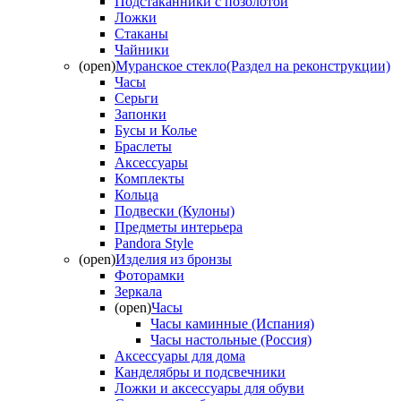
Подстаканники с позолотой
Ложки
Стаканы
Чайники
(open)
Муранское стекло(Раздел на реконструкции)
Часы
Серьги
Запонки
Бусы и Колье
Браслеты
Аксессуары
Комплекты
Кольца
Подвески (Кулоны)
Предметы интерьера
Pandora Style
(open)
Изделия из бронзы
Фоторамки
Зеркала
(open)
Часы
Часы каминные (Испания)
Часы настольные (Россия)
Аксессуары для дома
Канделябры и подсвечники
Ложки и аксессуары для обуви