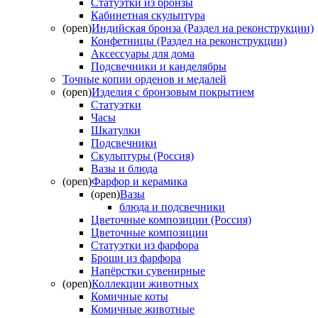
Статуэтки из бронзы
Кабинетная скульптура
(open)
Индийская бронза (Раздел на реконструкции)
Конфетницы (Раздел на реконструкции)
Аксессуары для дома
Подсвечники и канделябры
Точные копии орденов и медалей
(open)
Изделия с бронзовым покрытием
Статуэтки
Часы
Шкатулки
Подсвечники
Скульптуры (Россия)
Вазы и блюда
(open)
Фарфор и керамика
(open)
Вазы
блюда и подсвечники
Цветочные композиции (Россия)
Цветочные композиции
Статуэтки из фарфора
Броши из фарфора
Напёрстки сувенирные
(open)
Коллекции животных
Комичные коты
Комичные животные