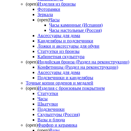
(open)
Изделия из бронзы
Фоторамки
Зеркала
(open)
Часы
Часы каминные (Испания)
Часы настольные (Россия)
Аксессуары для дома
Канделябры и подсвечники
Ложки и аксессуары для обуви
Статуэтки из бронзы
Кабинетная скульптура
(open)
Индийская бронза (Раздел на реконструкции)
Конфетницы (Раздел на реконструкции)
Аксессуары для дома
Подсвечники и канделябры
Точные копии орденов и медалей
(open)
Изделия с бронзовым покрытием
Статуэтки
Часы
Шкатулки
Подсвечники
Скульптуры (Россия)
Вазы и блюда
(open)
Фарфор и керамика
(open)
Вазы