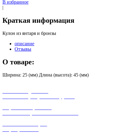
В избранное
|
Краткая информация
Кулон из янтаря и бронзы
описание
Отзывы
О товаре:
Ширина: 25 (мм) Длина (высота): 45 (мм)
бесплатная доставка
заказов на сумму от 3000 рублей
широкий ассортимент
в наличии в розничных магазинах
поможем с выбором
+7-(931)-294-07-4
0