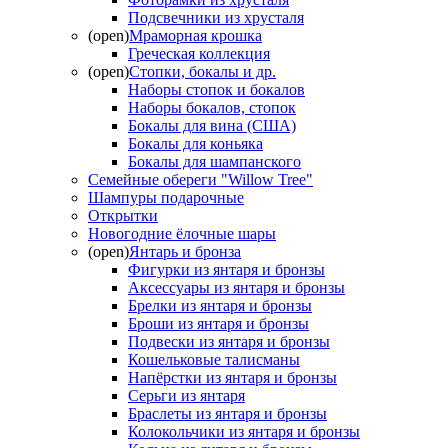
Подсвечники из хрусталя
(open)
Мраморная крошка
Греческая коллекция
(open)
Стопки, бокалы и др.
Наборы стопок и бокалов
Наборы бокалов, стопок
Бокалы для вина (США)
Бокалы для коньяка
Бокалы для шампанского
Семейные обереги "Willow Tree"
Шампуры подарочные
Открытки
Новогодние ёлочные шары
(open)
Янтарь и бронза
Фигурки из янтаря и бронзы
Аксессуары из янтаря и бронзы
Брелки из янтаря и бронзы
Броши из янтаря и бронзы
Подвески из янтаря и бронзы
Кошельковые талисманы
Напёрстки из янтаря и бронзы
Серьги из янтаря
Браслеты из янтаря и бронзы
Колокольчики из янтаря и бронзы