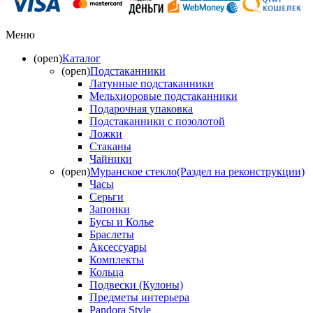
Меню
(open)
Каталог
(open)
Подстаканники
Латунные подстаканники
Мельхиоровые подстаканники
Подарочная упаковка
Подстаканники с позолотой
Ложки
Стаканы
Чайники
(open)
Муранское стекло(Раздел на реконструкции)
Часы
Серьги
Запонки
Бусы и Колье
Браслеты
Аксессуары
Комплекты
Кольца
Подвески (Кулоны)
Предметы интерьера
Pandora Style