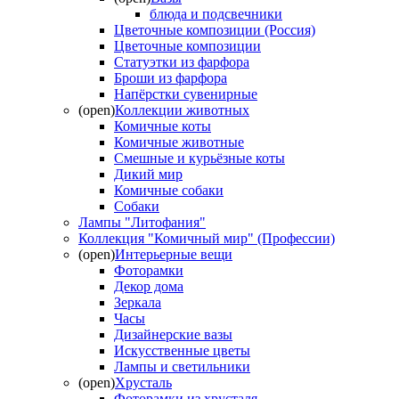
блюда и подсвечники
Цветочные композиции (Россия)
Цветочные композиции
Статуэтки из фарфора
Броши из фарфора
Напёрстки сувенирные
(open)
Коллекции животных
Комичные коты
Комичные животные
Смешные и курьёзные коты
Дикий мир
Комичные собаки
Собаки
Лампы "Литофания"
Коллекция "Комичный мир" (Профессии)
(open)
Интерьерные вещи
Фоторамки
Декор дома
Зеркала
Часы
Дизайнерские вазы
Искусственные цветы
Лампы и светильники
(open)
Хрусталь
Фоторамки из хрусталя