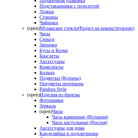
Подарочная упаковка
Подстаканники с позолотой
Ложки
Стаканы
Чайники
(open)
Муранское стекло(Раздел на реконструкции)
Часы
Серьги
Запонки
Бусы и Колье
Браслеты
Аксессуары
Комплекты
Кольца
Подвески (Кулоны)
Предметы интерьера
Pandora Style
(open)
Изделия из бронзы
Фоторамки
Зеркала
(open)
Часы
Часы каминные (Испания)
Часы настольные (Россия)
Аксессуары для дома
Канделябры и подсвечники