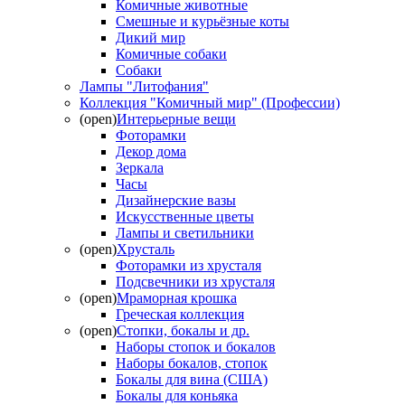
Комичные животные
Смешные и курьёзные коты
Дикий мир
Комичные собаки
Собаки
Лампы "Литофания"
Коллекция "Комичный мир" (Профессии)
(open)
Интерьерные вещи
Фоторамки
Декор дома
Зеркала
Часы
Дизайнерские вазы
Искусственные цветы
Лампы и светильники
(open)
Хрусталь
Фоторамки из хрусталя
Подсвечники из хрусталя
(open)
Мраморная крошка
Греческая коллекция
(open)
Стопки, бокалы и др.
Наборы стопок и бокалов
Наборы бокалов, стопок
Бокалы для вина (США)
Бокалы для коньяка