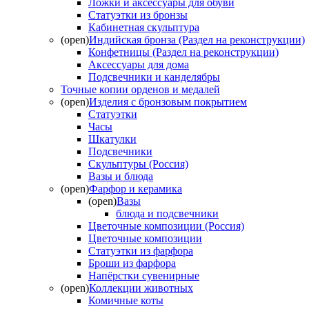
Ложки и аксессуары для обуви
Статуэтки из бронзы
Кабинетная скульптура
(open)
Индийская бронза (Раздел на реконструкции)
Конфетницы (Раздел на реконструкции)
Аксессуары для дома
Подсвечники и канделябры
Точные копии орденов и медалей
(open)
Изделия с бронзовым покрытием
Статуэтки
Часы
Шкатулки
Подсвечники
Скульптуры (Россия)
Вазы и блюда
(open)
Фарфор и керамика
(open)
Вазы
блюда и подсвечники
Цветочные композиции (Россия)
Цветочные композиции
Статуэтки из фарфора
Броши из фарфора
Напёрстки сувенирные
(open)
Коллекции животных
Комичные коты