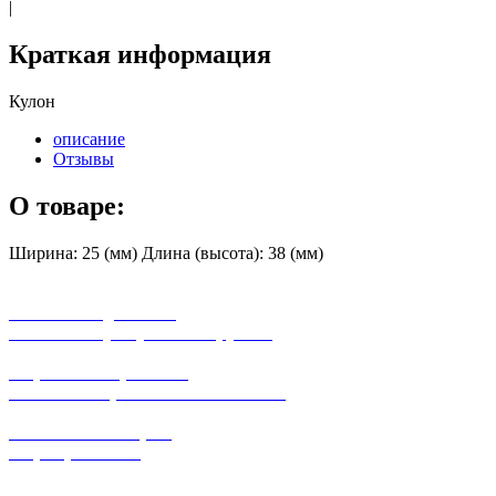
|
Краткая информация
Кулон
описание
Отзывы
О товаре:
Ширина: 25 (мм) Длина (высота): 38 (мм)
бесплатная доставка
заказов на сумму от 3000 рублей
широкий ассортимент
в наличии в розничных магазинах
поможем с выбором
+7-(931)-294-07-4
0