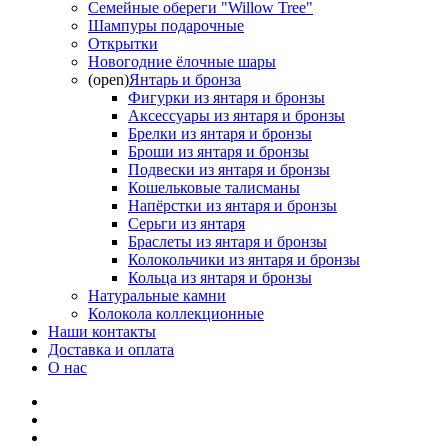
Семейные обереги "Willow Tree"
Шампуры подарочные
Открытки
Новогодние ёлочные шары
(open)
Янтарь и бронза
Фигурки из янтаря и бронзы
Аксессуары из янтаря и бронзы
Брелки из янтаря и бронзы
Броши из янтаря и бронзы
Подвески из янтаря и бронзы
Кошельковые талисманы
Напёрстки из янтаря и бронзы
Серьги из янтаря
Браслеты из янтаря и бронзы
Колокольчики из янтаря и бронзы
Кольца из янтаря и бронзы
Натуральные камни
Колокола коллекционные
Наши контакты
Доставка и оплата
О нас