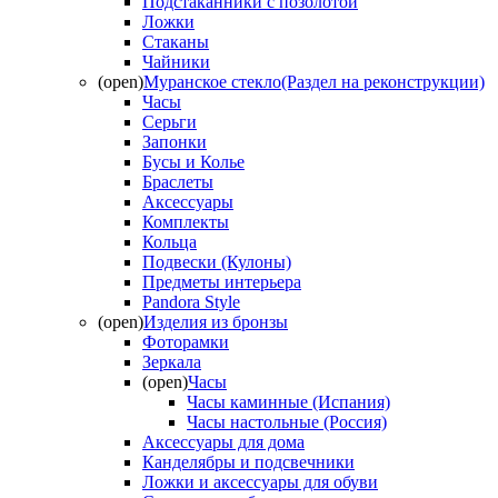
Подстаканники с позолотой
Ложки
Стаканы
Чайники
(open)
Муранское стекло(Раздел на реконструкции)
Часы
Серьги
Запонки
Бусы и Колье
Браслеты
Аксессуары
Комплекты
Кольца
Подвески (Кулоны)
Предметы интерьера
Pandora Style
(open)
Изделия из бронзы
Фоторамки
Зеркала
(open)
Часы
Часы каминные (Испания)
Часы настольные (Россия)
Аксессуары для дома
Канделябры и подсвечники
Ложки и аксессуары для обуви