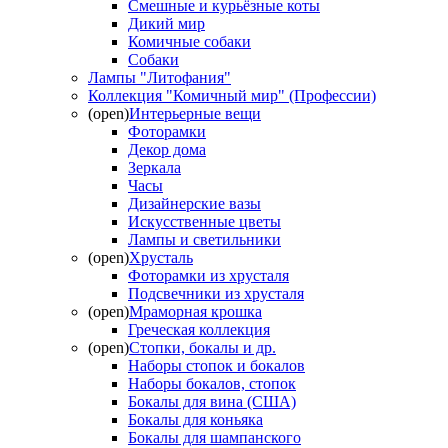
Смешные и курьёзные коты
Дикий мир
Комичные собаки
Собаки
Лампы "Литофания"
Коллекция "Комичный мир" (Профессии)
(open)
Интерьерные вещи
Фоторамки
Декор дома
Зеркала
Часы
Дизайнерские вазы
Искусственные цветы
Лампы и светильники
(open)
Хрусталь
Фоторамки из хрусталя
Подсвечники из хрусталя
(open)
Мраморная крошка
Греческая коллекция
(open)
Стопки, бокалы и др.
Наборы стопок и бокалов
Наборы бокалов, стопок
Бокалы для вина (США)
Бокалы для коньяка
Бокалы для шампанского