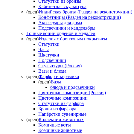
Статуэтки из бронзы
Кабинетная скульптура
(open)
Индийская бронза (Раздел на реконструкции)
Конфетницы (Раздел на реконструкции)
Аксессуары для дома
Подсвечники и канделябры
Точные копии орденов и медалей
(open)
Изделия с бронзовым покрытием
Статуэтки
Часы
Шкатулки
Подсвечники
Скульптуры (Россия)
Вазы и блюда
(open)
Фарфор и керамика
(open)
Вазы
блюда и подсвечники
Цветочные композиции (Россия)
Цветочные композиции
Статуэтки из фарфора
Броши из фарфора
Напёрстки сувенирные
(open)
Коллекции животных
Комичные коты
Комичные животные