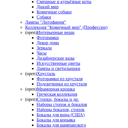
Смешные и курьёзные коты
Дикий мир
Комичные собаки
Собаки
Лампы "Литофания"
Коллекция "Комичный мир" (Профессии)
(open)
Интерьерные вещи
Фоторамки
Декор дома
Зеркала
Часы
Дизайнерские вазы
Искусственные цветы
Лампы и светильники
(open)
Хрусталь
Фоторамки из хрусталя
Подсвечники из хрусталя
(open)
Мраморная крошка
Греческая коллекция
(open)
Стопки, бокалы и др.
Наборы стопок и бокалов
Наборы бокалов, стопок
Бокалы для вина (США)
Бокалы для коньяка
Бокалы для шампанского