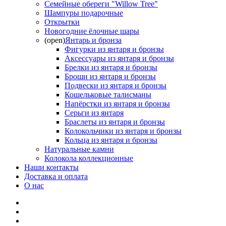
Семейные обереги "Willow Tree"
Шампуры подарочные
Открытки
Новогодние ёлочные шары
(open)
Янтарь и бронза
Фигурки из янтаря и бронзы
Аксессуары из янтаря и бронзы
Брелки из янтаря и бронзы
Броши из янтаря и бронзы
Подвески из янтаря и бронзы
Кошельковые талисманы
Напёрстки из янтаря и бронзы
Серьги из янтаря
Браслеты из янтаря и бронзы
Колокольчики из янтаря и бронзы
Кольца из янтаря и бронзы
Натуральные камни
Колокола коллекционные
Наши контакты
Доставка и оплата
О нас