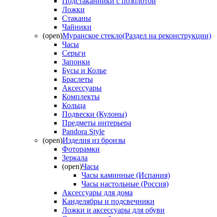
Подстаканники с позолотой
Ложки
Стаканы
Чайники
(open)
Муранское стекло(Раздел на реконструкции)
Часы
Серьги
Запонки
Бусы и Колье
Браслеты
Аксессуары
Комплекты
Кольца
Подвески (Кулоны)
Предметы интерьера
Pandora Style
(open)
Изделия из бронзы
Фоторамки
Зеркала
(open)
Часы
Часы каминные (Испания)
Часы настольные (Россия)
Аксессуары для дома
Канделябры и подсвечники
Ложки и аксессуары для обуви