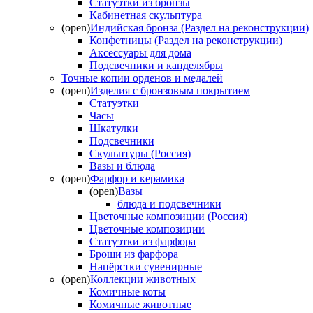
Статуэтки из бронзы
Кабинетная скульптура
(open)
Индийская бронза (Раздел на реконструкции)
Конфетницы (Раздел на реконструкции)
Аксессуары для дома
Подсвечники и канделябры
Точные копии орденов и медалей
(open)
Изделия с бронзовым покрытием
Статуэтки
Часы
Шкатулки
Подсвечники
Скульптуры (Россия)
Вазы и блюда
(open)
Фарфор и керамика
(open)
Вазы
блюда и подсвечники
Цветочные композиции (Россия)
Цветочные композиции
Статуэтки из фарфора
Броши из фарфора
Напёрстки сувенирные
(open)
Коллекции животных
Комичные коты
Комичные животные