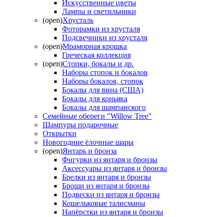
Искусственные цветы
Лампы и светильники
(open)
Хрусталь
Фоторамки из хрусталя
Подсвечники из хрусталя
(open)
Мраморная крошка
Греческая коллекция
(open)
Стопки, бокалы и др.
Наборы стопок и бокалов
Наборы бокалов, стопок
Бокалы для вина (США)
Бокалы для коньяка
Бокалы для шампанского
Семейные обереги "Willow Tree"
Шампуры подарочные
Открытки
Новогодние ёлочные шары
(open)
Янтарь и бронза
Фигурки из янтаря и бронзы
Аксессуары из янтаря и бронзы
Брелки из янтаря и бронзы
Броши из янтаря и бронзы
Подвески из янтаря и бронзы
Кошельковые талисманы
Напёрстки из янтаря и бронзы