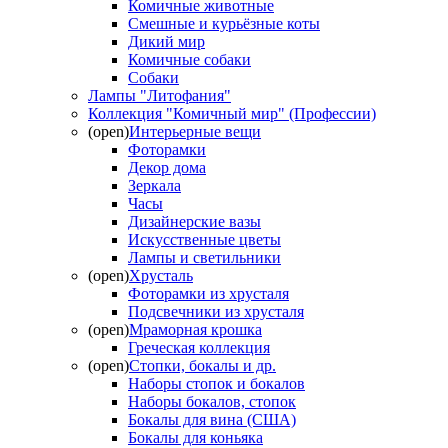
Комичные животные
Смешные и курьёзные коты
Дикий мир
Комичные собаки
Собаки
Лампы "Литофания"
Коллекция "Комичный мир" (Профессии)
(open)
Интерьерные вещи
Фоторамки
Декор дома
Зеркала
Часы
Дизайнерские вазы
Искусственные цветы
Лампы и светильники
(open)
Хрусталь
Фоторамки из хрусталя
Подсвечники из хрусталя
(open)
Мраморная крошка
Греческая коллекция
(open)
Стопки, бокалы и др.
Наборы стопок и бокалов
Наборы бокалов, стопок
Бокалы для вина (США)
Бокалы для коньяка