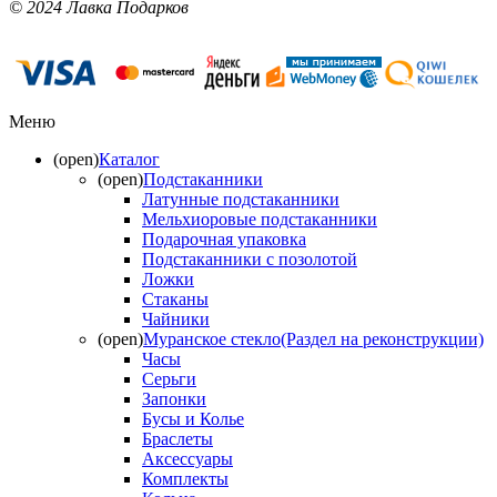
© 2024 Лавка Подарков
Меню
(open)
Каталог
(open)
Подстаканники
Латунные подстаканники
Мельхиоровые подстаканники
Подарочная упаковка
Подстаканники с позолотой
Ложки
Стаканы
Чайники
(open)
Муранское стекло(Раздел на реконструкции)
Часы
Серьги
Запонки
Бусы и Колье
Браслеты
Аксессуары
Комплекты