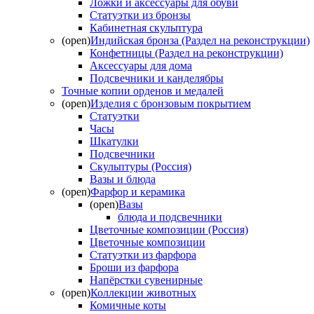
Ложки и аксессуары для обуви
Статуэтки из бронзы
Кабинетная скульптура
(open)
Индийская бронза (Раздел на реконструкции)
Конфетницы (Раздел на реконструкции)
Аксессуары для дома
Подсвечники и канделябры
Точные копии орденов и медалей
(open)
Изделия с бронзовым покрытием
Статуэтки
Часы
Шкатулки
Подсвечники
Скульптуры (Россия)
Вазы и блюда
(open)
Фарфор и керамика
(open)
Вазы
блюда и подсвечники
Цветочные композиции (Россия)
Цветочные композиции
Статуэтки из фарфора
Броши из фарфора
Напёрстки сувенирные
(open)
Коллекции животных
Комичные коты