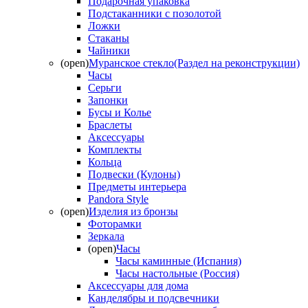
Подарочная упаковка
Подстаканники с позолотой
Ложки
Стаканы
Чайники
(open)
Муранское стекло(Раздел на реконструкции)
Часы
Серьги
Запонки
Бусы и Колье
Браслеты
Аксессуары
Комплекты
Кольца
Подвески (Кулоны)
Предметы интерьера
Pandora Style
(open)
Изделия из бронзы
Фоторамки
Зеркала
(open)
Часы
Часы каминные (Испания)
Часы настольные (Россия)
Аксессуары для дома
Канделябры и подсвечники