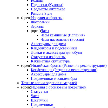
Кольца
Подвески (Кулоны)
Предметы интерьера
Pandora Style
(open)
Изделия из бронзы
Фоторамки
Зеркала
(open)
Часы
Часы каминные (Испания)
Часы настольные (Россия)
Аксессуары для дома
Канделябры и подсвечники
Ложки и аксессуары для обуви
Статуэтки из бронзы
Кабинетная скульптура
(open)
Индийская бронза (Раздел на реконструкции)
Конфетницы (Раздел на реконструкции)
Аксессуары для дома
Подсвечники и канделябры
Точные копии орденов и медалей
(open)
Изделия с бронзовым покрытием
Статуэтки
Часы
Шкатулки
Подсвечники