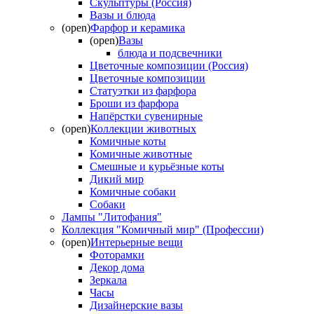
Скульптуры (Россия)
Вазы и блюда
(open)
Фарфор и керамика
(open)
Вазы
блюда и подсвечники
Цветочные композиции (Россия)
Цветочные композиции
Статуэтки из фарфора
Броши из фарфора
Напёрстки сувенирные
(open)
Коллекции животных
Комичные коты
Комичные животные
Смешные и курьёзные коты
Дикий мир
Комичные собаки
Собаки
Лампы "Литофания"
Коллекция "Комичный мир" (Профессии)
(open)
Интерьерные вещи
Фоторамки
Декор дома
Зеркала
Часы
Дизайнерские вазы