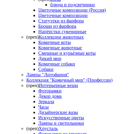
блюда и подсвечники
Цветочные композиции (Россия)
Цветочные композиции
Статуэтки из фарфора
Броши из фарфора
Напёрстки сувенирные
(open)
Коллекции животных
Комичные коты
Комичные животные
Смешные и курьёзные коты
Дикий мир
Комичные собаки
Собаки
Лампы "Литофания"
Коллекция "Комичный мир" (Профессии)
(open)
Интерьерные вещи
Фоторамки
Декор дома
Зеркала
Часы
Дизайнерские вазы
Искусственные цветы
Лампы и светильники
(open)
Хрусталь
Фоторамки из хрусталя