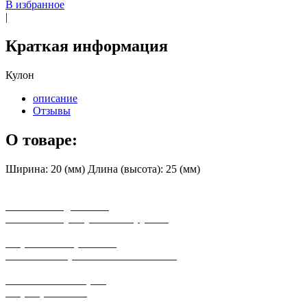
В избранное
|
Краткая информация
Кулон
описание
Отзывы
О товаре:
Ширина: 20 (мм) Длина (высота): 25 (мм)
бесплатная доставка
заказов на сумму от 3000 рублей
широкий ассортимент
в наличии в розничных магазинах
поможем с выбором
+7-(931)-294-07-4
0