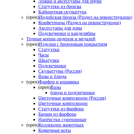
Ложки и аксессуары для обуви
Статуэтки из бронзы
Кабинетная скульптура
(open)
Индийская бронза (Раздел на реконструкции)
Конфетницы (Раздел на реконструкции)
Аксессуары для дома
Подсвечники и канделябры
Точные копии орденов и медалей
(open)
Изделия с бронзовым покрытием
Статуэтки
Часы
Шкатулки
Подсвечники
Скульптуры (Россия)
Вазы и блюда
(open)
Фарфор и керамика
(open)
Вазы
блюда и подсвечники
Цветочные композиции (Россия)
Цветочные композиции
Статуэтки из фарфора
Броши из фарфора
Напёрстки сувенирные
(open)
Коллекции животных
Комичные коты