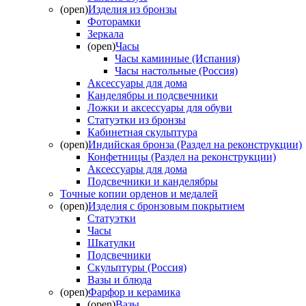
(open)
Изделия из бронзы
Фоторамки
Зеркала
(open)
Часы
Часы каминные (Испания)
Часы настольные (Россия)
Аксессуары для дома
Канделябры и подсвечники
Ложки и аксессуары для обуви
Статуэтки из бронзы
Кабинетная скульптура
(open)
Индийская бронза (Раздел на реконструкции)
Конфетницы (Раздел на реконструкции)
Аксессуары для дома
Подсвечники и канделябры
Точные копии орденов и медалей
(open)
Изделия с бронзовым покрытием
Статуэтки
Часы
Шкатулки
Подсвечники
Скульптуры (Россия)
Вазы и блюда
(open)
Фарфор и керамика
(open)
Вазы