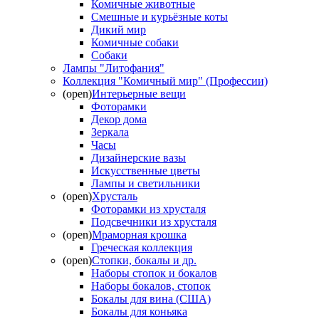
Комичные животные
Смешные и курьёзные коты
Дикий мир
Комичные собаки
Собаки
Лампы "Литофания"
Коллекция "Комичный мир" (Профессии)
(open)
Интерьерные вещи
Фоторамки
Декор дома
Зеркала
Часы
Дизайнерские вазы
Искусственные цветы
Лампы и светильники
(open)
Хрусталь
Фоторамки из хрусталя
Подсвечники из хрусталя
(open)
Мраморная крошка
Греческая коллекция
(open)
Стопки, бокалы и др.
Наборы стопок и бокалов
Наборы бокалов, стопок
Бокалы для вина (США)
Бокалы для коньяка