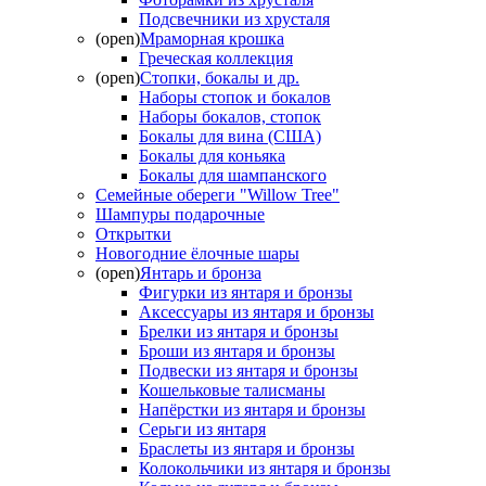
Подсвечники из хрусталя
(open)
Мраморная крошка
Греческая коллекция
(open)
Стопки, бокалы и др.
Наборы стопок и бокалов
Наборы бокалов, стопок
Бокалы для вина (США)
Бокалы для коньяка
Бокалы для шампанского
Семейные обереги "Willow Tree"
Шампуры подарочные
Открытки
Новогодние ёлочные шары
(open)
Янтарь и бронза
Фигурки из янтаря и бронзы
Аксессуары из янтаря и бронзы
Брелки из янтаря и бронзы
Броши из янтаря и бронзы
Подвески из янтаря и бронзы
Кошельковые талисманы
Напёрстки из янтаря и бронзы
Серьги из янтаря
Браслеты из янтаря и бронзы
Колокольчики из янтаря и бронзы