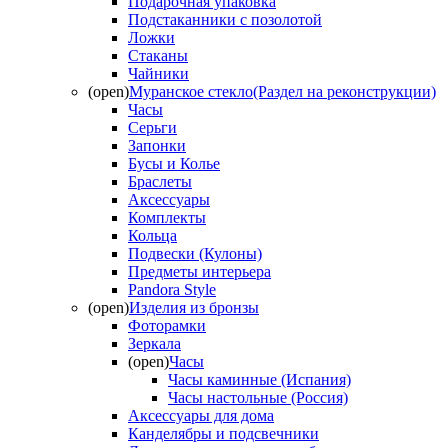
Подарочная упаковка
Подстаканники с позолотой
Ложки
Стаканы
Чайники
(open)
Муранское стекло(Раздел на реконструкции)
Часы
Серьги
Запонки
Бусы и Колье
Браслеты
Аксессуары
Комплекты
Кольца
Подвески (Кулоны)
Предметы интерьера
Pandora Style
(open)
Изделия из бронзы
Фоторамки
Зеркала
(open)
Часы
Часы каминные (Испания)
Часы настольные (Россия)
Аксессуары для дома
Канделябры и подсвечники