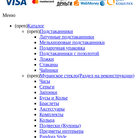
Меню
(open)
Каталог
(open)
Подстаканники
Латунные подстаканники
Мельхиоровые подстаканники
Подарочная упаковка
Подстаканники с позолотой
Ложки
Стаканы
Чайники
(open)
Муранское стекло(Раздел на реконструкции)
Часы
Серьги
Запонки
Бусы и Колье
Браслеты
Аксессуары
Комплекты
Кольца
Подвески (Кулоны)
Предметы интерьера
Pandora Style