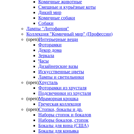
Комичные животные
Смешные и курьёзные коты
Дикий мир
Комичные собаки
Собаки
Лампы "Литофания"
Коллекция "Комичный мир" (Профессии)
(open)
Интерьерные вещи
Фоторамки
Декор дома
Зеркала
Часы
Дизайнерские вазы
Искусственные цветы
Лампы и светильники
(open)
Хрусталь
Фоторамки из хрусталя
Подсвечники из хрусталя
(open)
Мраморная крошка
Греческая коллекция
(open)
Стопки, бокалы и др.
Наборы стопок и бокалов
Наборы бокалов, стопок
Бокалы для вина (США)
Бокалы для коньяка