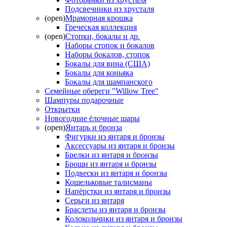
Подсвечники из хрусталя
(open)
Мраморная крошка
Греческая коллекция
(open)
Стопки, бокалы и др.
Наборы стопок и бокалов
Наборы бокалов, стопок
Бокалы для вина (США)
Бокалы для коньяка
Бокалы для шампанского
Семейные обереги "Willow Tree"
Шампуры подарочные
Открытки
Новогодние ёлочные шары
(open)
Янтарь и бронза
Фигурки из янтаря и бронзы
Аксессуары из янтаря и бронзы
Брелки из янтаря и бронзы
Броши из янтаря и бронзы
Подвески из янтаря и бронзы
Кошельковые талисманы
Напёрстки из янтаря и бронзы
Серьги из янтаря
Браслеты из янтаря и бронзы
Колокольчики из янтаря и бронзы