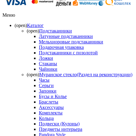
Меню
(open)
Каталог
(open)
Подстаканники
Латунные подстаканники
Мельхиоровые подстаканники
Подарочная упаковка
Подстаканники с позолотой
Ложки
Стаканы
Чайники
(open)
Муранское стекло(Раздел на реконструкции)
Часы
Серьги
Запонки
Бусы и Колье
Браслеты
Аксессуары
Комплекты
Кольца
Подвески (Кулоны)
Предметы интерьера
Pandora Style