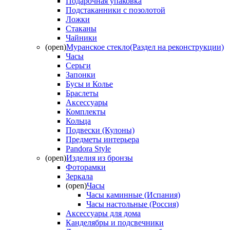
Подарочная упаковка
Подстаканники с позолотой
Ложки
Стаканы
Чайники
(open)
Муранское стекло(Раздел на реконструкции)
Часы
Серьги
Запонки
Бусы и Колье
Браслеты
Аксессуары
Комплекты
Кольца
Подвески (Кулоны)
Предметы интерьера
Pandora Style
(open)
Изделия из бронзы
Фоторамки
Зеркала
(open)
Часы
Часы каминные (Испания)
Часы настольные (Россия)
Аксессуары для дома
Канделябры и подсвечники