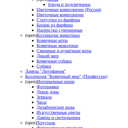
блюда и подсвечники
Цветочные композиции (Россия)
Цветочные композиции
Статуэтки из фарфора
Броши из фарфора
Напёрстки сувенирные
(open)
Коллекции животных
Комичные коты
Комичные животные
Смешные и курьёзные коты
Дикий мир
Комичные собаки
Собаки
Лампы "Литофания"
Коллекция "Комичный мир" (Профессии)
(open)
Интерьерные вещи
Фоторамки
Декор дома
Зеркала
Часы
Дизайнерские вазы
Искусственные цветы
Лампы и светильники
(open)
Хрусталь
Фоторамки из хрусталя