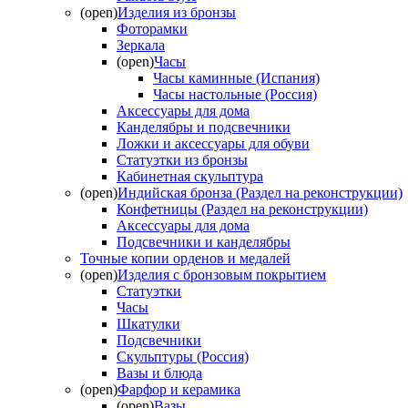
(open)
Изделия из бронзы
Фоторамки
Зеркала
(open)
Часы
Часы каминные (Испания)
Часы настольные (Россия)
Аксессуары для дома
Канделябры и подсвечники
Ложки и аксессуары для обуви
Статуэтки из бронзы
Кабинетная скульптура
(open)
Индийская бронза (Раздел на реконструкции)
Конфетницы (Раздел на реконструкции)
Аксессуары для дома
Подсвечники и канделябры
Точные копии орденов и медалей
(open)
Изделия с бронзовым покрытием
Статуэтки
Часы
Шкатулки
Подсвечники
Скульптуры (Россия)
Вазы и блюда
(open)
Фарфор и керамика
(open)
Вазы