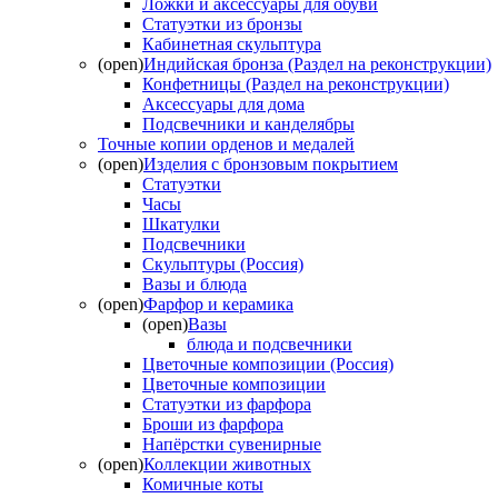
Ложки и аксессуары для обуви
Статуэтки из бронзы
Кабинетная скульптура
(open)
Индийская бронза (Раздел на реконструкции)
Конфетницы (Раздел на реконструкции)
Аксессуары для дома
Подсвечники и канделябры
Точные копии орденов и медалей
(open)
Изделия с бронзовым покрытием
Статуэтки
Часы
Шкатулки
Подсвечники
Скульптуры (Россия)
Вазы и блюда
(open)
Фарфор и керамика
(open)
Вазы
блюда и подсвечники
Цветочные композиции (Россия)
Цветочные композиции
Статуэтки из фарфора
Броши из фарфора
Напёрстки сувенирные
(open)
Коллекции животных
Комичные коты