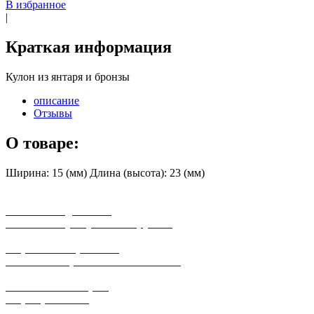
В избранное
|
Краткая информация
Кулон из янтаря и бронзы
описание
Отзывы
О товаре:
Ширина: 15 (мм) Длина (высота): 23 (мм)
бесплатная доставка
заказов на сумму от 3000 рублей
широкий ассортимент
в наличии в розничных магазинах
поможем с выбором
+7-(931)-294-07-4
0