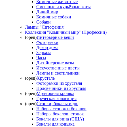
Комичные животные
Смешные и курьёзные коты
Дикий мир
Комичные собаки
Собаки
Лампы "Литофания"
Коллекция "Комичный мир" (Профессии)
(open)
Интерьерные вещи
Фоторамки
Декор дома
Зеркала
Часы
Дизайнерские вазы
Искусственные цветы
Лампы и светильники
(open)
Хрусталь
Фоторамки из хрусталя
Подсвечники из хрусталя
(open)
Мраморная крошка
Греческая коллекция
(open)
Стопки, бокалы и др.
Наборы стопок и бокалов
Наборы бокалов, стопок
Бокалы для вина (США)
Бокалы для коньяка