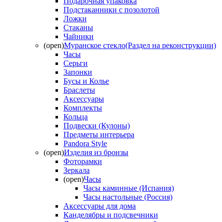
Подарочная упаковка
Подстаканники с позолотой
Ложки
Стаканы
Чайники
(open)
Муранское стекло(Раздел на реконструкции)
Часы
Серьги
Запонки
Бусы и Колье
Браслеты
Аксессуары
Комплекты
Кольца
Подвески (Кулоны)
Предметы интерьера
Pandora Style
(open)
Изделия из бронзы
Фоторамки
Зеркала
(open)
Часы
Часы каминные (Испания)
Часы настольные (Россия)
Аксессуары для дома
Канделябры и подсвечники