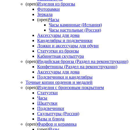
(open)
Изделия из бронзы
Фоторамки
Зеркала
(open)
Часы
Часы каминные (Испания)
Часы настольные (Россия)
Аксессуары для дома
Канделябры и подсвечники
Ложки и аксессуары для обуви
Статуэтки из бронзы
Кабинетная скульптура
(open)
Индийская бронза (Раздел на реконструкции)
Конфетницы (Раздел на реконструкции)
Аксессуары для дома
Подсвечники и канделябры
Точные копии орденов и медалей
(open)
Изделия с бронзовым покрытием
Статуэтки
Часы
Шкатулки
Подсвечники
Скульптуры (Россия)
Вазы и блюда
(open)
Фарфор и керамика
(open)
Вазы