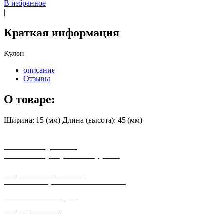
В избранное
|
Краткая информация
Кулон
описание
Отзывы
О товаре:
Ширина: 15 (мм) Длина (высота): 45 (мм)
бесплатная доставка
заказов на сумму от 3000 рублей
широкий ассортимент
в наличии в розничных магазинах
поможем с выбором
+7-(931)-294-07-4
0