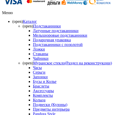
Меню
(open)
Каталог
(open)
Подстаканники
Латунные подстаканники
Мельхиоровые подстаканники
Подарочная упаковка
Подстаканники с позолотой
Ложки
Стаканы
Чайники
(open)
Муранское стекло(Раздел на реконструкции)
Часы
Серьги
Запонки
Бусы и Колье
Браслеты
Аксессуары
Комплекты
Кольца
Подвески (Кулоны)
Предметы интерьера
Pandora Style