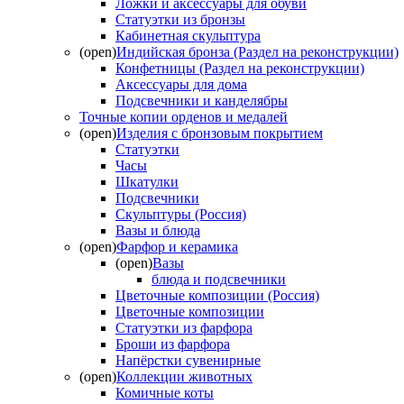
Ложки и аксессуары для обуви
Статуэтки из бронзы
Кабинетная скульптура
(open)
Индийская бронза (Раздел на реконструкции)
Конфетницы (Раздел на реконструкции)
Аксессуары для дома
Подсвечники и канделябры
Точные копии орденов и медалей
(open)
Изделия с бронзовым покрытием
Статуэтки
Часы
Шкатулки
Подсвечники
Скульптуры (Россия)
Вазы и блюда
(open)
Фарфор и керамика
(open)
Вазы
блюда и подсвечники
Цветочные композиции (Россия)
Цветочные композиции
Статуэтки из фарфора
Броши из фарфора
Напёрстки сувенирные
(open)
Коллекции животных
Комичные коты