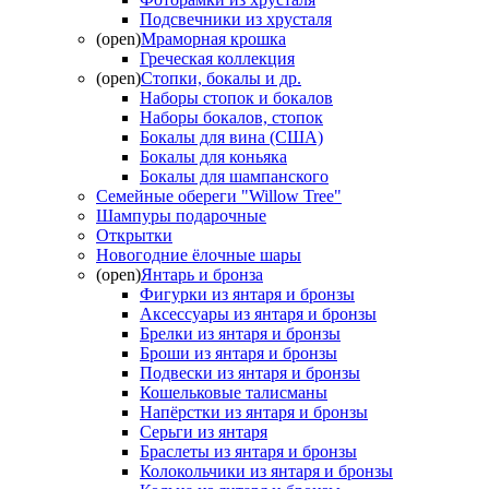
Подсвечники из хрусталя
(open)
Мраморная крошка
Греческая коллекция
(open)
Стопки, бокалы и др.
Наборы стопок и бокалов
Наборы бокалов, стопок
Бокалы для вина (США)
Бокалы для коньяка
Бокалы для шампанского
Семейные обереги "Willow Tree"
Шампуры подарочные
Открытки
Новогодние ёлочные шары
(open)
Янтарь и бронза
Фигурки из янтаря и бронзы
Аксессуары из янтаря и бронзы
Брелки из янтаря и бронзы
Броши из янтаря и бронзы
Подвески из янтаря и бронзы
Кошельковые талисманы
Напёрстки из янтаря и бронзы
Серьги из янтаря
Браслеты из янтаря и бронзы
Колокольчики из янтаря и бронзы