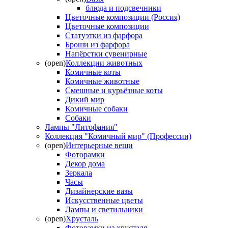
блюда и подсвечники
Цветочные композиции (Россия)
Цветочные композиции
Статуэтки из фарфора
Броши из фарфора
Напёрстки сувенирные
(open)
Коллекции животных
Комичные коты
Комичные животные
Смешные и курьёзные коты
Дикий мир
Комичные собаки
Собаки
Лампы "Литофания"
Коллекция "Комичный мир" (Профессии)
(open)
Интерьерные вещи
Фоторамки
Декор дома
Зеркала
Часы
Дизайнерские вазы
Искусственные цветы
Лампы и светильники
(open)
Хрусталь
Фоторамки из хрусталя