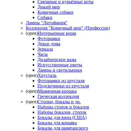
Смешные и курьёзные коты
Дикий мир
Комичные собаки
Собаки
Лампы "Литофания"
Коллекция "Комичный мир" (Профессии)
(open)
Интерьерные вещи
Фоторамки
Декор дома
Зеркала
Часы
Дизайнерские вазы
Искусственные цветы
Лампы и светильники
(open)
Хрусталь
Фоторамки из хрусталя
Подсвечники из хрусталя
(open)
Мраморная крошка
Греческая коллекция
(open)
Стопки, бокалы и др.
Наборы стопок и бокалов
Наборы бокалов, стопок
Бокалы для вина (США)
Бокалы для коньяка
Бокалы для шампанского