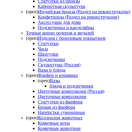
Статуэтки из бронзы
Кабинетная скульптура
(open)
Индийская бронза (Раздел на реконструкции)
Конфетницы (Раздел на реконструкции)
Аксессуары для дома
Подсвечники и канделябры
Точные копии орденов и медалей
(open)
Изделия с бронзовым покрытием
Статуэтки
Часы
Шкатулки
Подсвечники
Скульптуры (Россия)
Вазы и блюда
(open)
Фарфор и керамика
(open)
Вазы
блюда и подсвечники
Цветочные композиции (Россия)
Цветочные композиции
Статуэтки из фарфора
Броши из фарфора
Напёрстки сувенирные
(open)
Коллекции животных
Комичные коты
Комичные животные