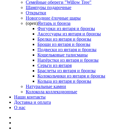
Семейные обереги "Willow Tree"
Шампуры подарочные
Открытки
Новогодние ёлочные шары
(open)
Янтарь и бронза
Фигурки из янтаря и бронзы
Аксессуары из янтаря и бронзы
Брелки из янтаря и бронзы
Броши из янтаря и бронзы
Подвески из янтаря и бронзы
Кошельковые талисманы
Напёрстки из янтаря и бронзы
Серьги из янтаря
Браслеты из янтаря и бронзы
Колокольчики из янтаря и бронзы
Кольца из янтаря и бронзы
Натуральные камни
Колокола коллекционные
Наши контакты
Доставка и оплата
О нас