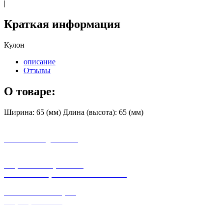
|
Краткая информация
Кулон
описание
Отзывы
О товаре:
Ширина: 65 (мм) Длина (высота): 65 (мм)
бесплатная доставка
заказов на сумму от 3000 рублей
широкий ассортимент
в наличии в розничных магазинах
поможем с выбором
+7-(931)-294-07-4
0