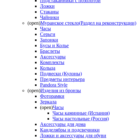
Подстаканники с позолотой
Ложки
Стаканы
Чайники
(open)
Муранское стекло(Раздел на реконструкции)
Часы
Серьги
Запонки
Бусы и Колье
Браслеты
Аксессуары
Комплекты
Кольца
Подвески (Кулоны)
Предметы интерьера
Pandora Style
(open)
Изделия из бронзы
Фоторамки
Зеркала
(open)
Часы
Часы каминные (Испания)
Часы настольные (Россия)
Аксессуары для дома
Канделябры и подсвечники
Ложки и аксессуары для обуви