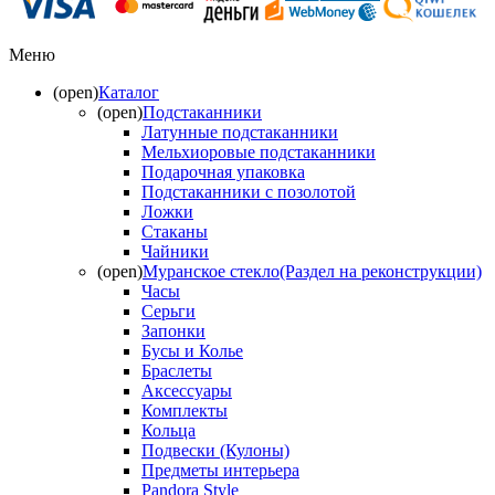
Меню
(open)
Каталог
(open)
Подстаканники
Латунные подстаканники
Мельхиоровые подстаканники
Подарочная упаковка
Подстаканники с позолотой
Ложки
Стаканы
Чайники
(open)
Муранское стекло(Раздел на реконструкции)
Часы
Серьги
Запонки
Бусы и Колье
Браслеты
Аксессуары
Комплекты
Кольца
Подвески (Кулоны)
Предметы интерьера
Pandora Style