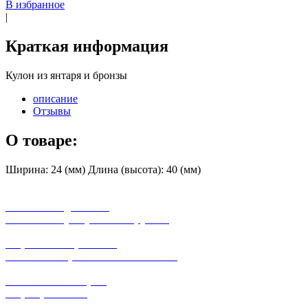
В избранное
|
Краткая информация
Кулон из янтаря и бронзы
описание
Отзывы
О товаре:
Ширина: 24 (мм) Длина (высота): 40 (мм)
бесплатная доставка
заказов на сумму от 3000 рублей
широкий ассортимент
в наличии в розничных магазинах
поможем с выбором
+7-(931)-294-07-4
0