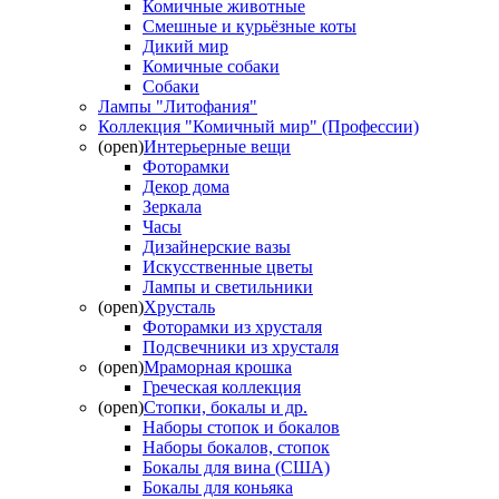
Комичные животные
Смешные и курьёзные коты
Дикий мир
Комичные собаки
Собаки
Лампы "Литофания"
Коллекция "Комичный мир" (Профессии)
(open)
Интерьерные вещи
Фоторамки
Декор дома
Зеркала
Часы
Дизайнерские вазы
Искусственные цветы
Лампы и светильники
(open)
Хрусталь
Фоторамки из хрусталя
Подсвечники из хрусталя
(open)
Мраморная крошка
Греческая коллекция
(open)
Стопки, бокалы и др.
Наборы стопок и бокалов
Наборы бокалов, стопок
Бокалы для вина (США)
Бокалы для коньяка