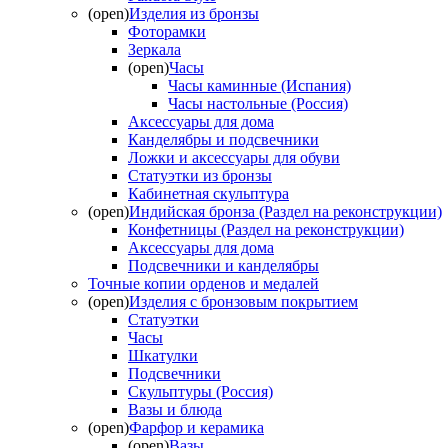
(open)
Изделия из бронзы
Фоторамки
Зеркала
(open)
Часы
Часы каминные (Испания)
Часы настольные (Россия)
Аксессуары для дома
Канделябры и подсвечники
Ложки и аксессуары для обуви
Статуэтки из бронзы
Кабинетная скульптура
(open)
Индийская бронза (Раздел на реконструкции)
Конфетницы (Раздел на реконструкции)
Аксессуары для дома
Подсвечники и канделябры
Точные копии орденов и медалей
(open)
Изделия с бронзовым покрытием
Статуэтки
Часы
Шкатулки
Подсвечники
Скульптуры (Россия)
Вазы и блюда
(open)
Фарфор и керамика
(open)
Вазы