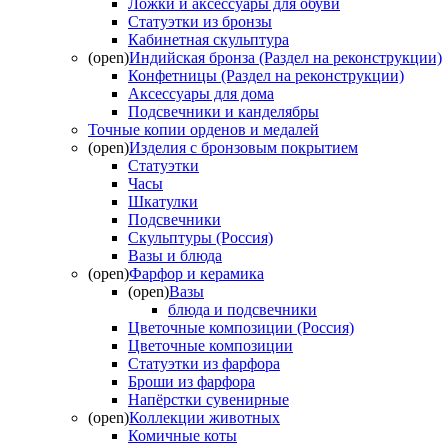
Ложки и аксессуары для обуви
Статуэтки из бронзы
Кабинетная скульптура
(open)
Индийская бронза (Раздел на реконструкции)
Конфетницы (Раздел на реконструкции)
Аксессуары для дома
Подсвечники и канделябры
Точные копии орденов и медалей
(open)
Изделия с бронзовым покрытием
Статуэтки
Часы
Шкатулки
Подсвечники
Скульптуры (Россия)
Вазы и блюда
(open)
Фарфор и керамика
(open)
Вазы
блюда и подсвечники
Цветочные композиции (Россия)
Цветочные композиции
Статуэтки из фарфора
Броши из фарфора
Напёрстки сувенирные
(open)
Коллекции животных
Комичные коты