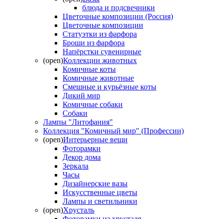
блюда и подсвечники
Цветочные композиции (Россия)
Цветочные композиции
Статуэтки из фарфора
Броши из фарфора
Напёрстки сувенирные
(open)
Коллекции животных
Комичные коты
Комичные животные
Смешные и курьёзные коты
Дикий мир
Комичные собаки
Собаки
Лампы "Литофания"
Коллекция "Комичный мир" (Профессии)
(open)
Интерьерные вещи
Фоторамки
Декор дома
Зеркала
Часы
Дизайнерские вазы
Искусственные цветы
Лампы и светильники
(open)
Хрусталь
Фоторамки из хрусталя