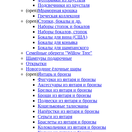
Подсвечники из хрусталя
(open)
Мраморная крошка
Греческая коллекция
(open)
Стопки, бокалы и др.
Наборы стопок и бокалов
Наборы бокалов, стопок
Бокалы для вина (США)
Бокалы для коньяка
Бокалы для шампанского
Семейные обереги "Willow Tree"
Шампуры подарочные
Открытки
Новогодние ёлочные шары
(open)
Янтарь и бронза
Фигурки из янтаря и бронзы
Аксессуары из янтаря и бронзы
Брелки из янтаря и бронзы
Броши из янтаря и бронзы
Подвески из янтаря и бронзы
Кошельковые талисманы
Напёрстки из янтаря и бронзы
Серьги из янтаря
Браслеты из янтаря и бронзы
Колокольчики из янтаря и бронзы