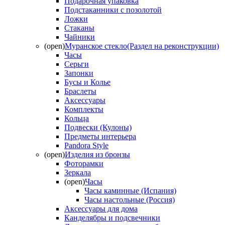
Подарочная упаковка
Подстаканники с позолотой
Ложки
Стаканы
Чайники
(open)
Муранское стекло(Раздел на реконструкции)
Часы
Серьги
Запонки
Бусы и Колье
Браслеты
Аксессуары
Комплекты
Кольца
Подвески (Кулоны)
Предметы интерьера
Pandora Style
(open)
Изделия из бронзы
Фоторамки
Зеркала
(open)
Часы
Часы каминные (Испания)
Часы настольные (Россия)
Аксессуары для дома
Канделябры и подсвечники