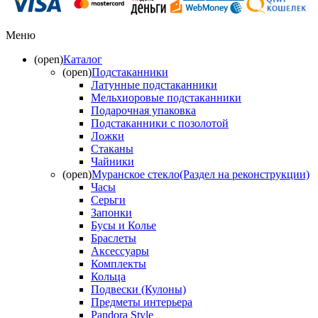
Меню
(open)
Каталог
(open)
Подстаканники
Латунные подстаканники
Мельхиоровые подстаканники
Подарочная упаковка
Подстаканники с позолотой
Ложки
Стаканы
Чайники
(open)
Муранское стекло(Раздел на реконструкции)
Часы
Серьги
Запонки
Бусы и Колье
Браслеты
Аксессуары
Комплекты
Кольца
Подвески (Кулоны)
Предметы интерьера
Pandora Style