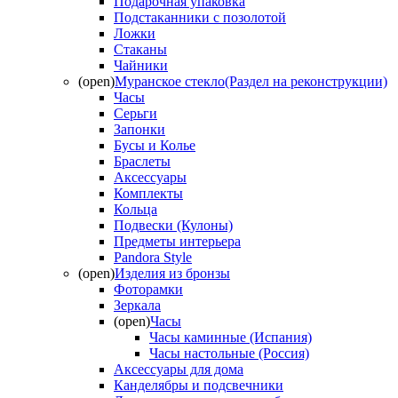
Подарочная упаковка
Подстаканники с позолотой
Ложки
Стаканы
Чайники
(open)
Муранское стекло(Раздел на реконструкции)
Часы
Серьги
Запонки
Бусы и Колье
Браслеты
Аксессуары
Комплекты
Кольца
Подвески (Кулоны)
Предметы интерьера
Pandora Style
(open)
Изделия из бронзы
Фоторамки
Зеркала
(open)
Часы
Часы каминные (Испания)
Часы настольные (Россия)
Аксессуары для дома
Канделябры и подсвечники