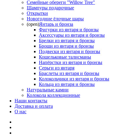
Семейные обереги "Willow Tree"
Шампуры подарочные
Открытки
Новогодние ёлочные шары
(open)
Янтарь и бронза
Фигурки из янтаря и бронзы
Аксессуары из янтаря и бронзы
Брелки из янтаря и бронзы
Броши из янтаря и бронзы
Подвески из янтаря и бронзы
Кошельковые талисманы
Напёрстки из янтаря и бронзы
Серьги из янтаря
Браслеты из янтаря и бронзы
Колокольчики из янтаря и бронзы
Кольца из янтаря и бронзы
Натуральные камни
Колокола коллекционные
Наши контакты
Доставка и оплата
О нас