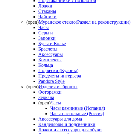
Подстаканники с позолотой
Ложки
Стаканы
Чайники
(open)
Муранское стекло(Раздел на реконструкции)
Часы
Серьги
Запонки
Бусы и Колье
Браслеты
Аксессуары
Комплекты
Кольца
Подвески (Кулоны)
Предметы интерьера
Pandora Style
(open)
Изделия из бронзы
Фоторамки
Зеркала
(open)
Часы
Часы каминные (Испания)
Часы настольные (Россия)
Аксессуары для дома
Канделябры и подсвечники
Ложки и аксессуары для обуви