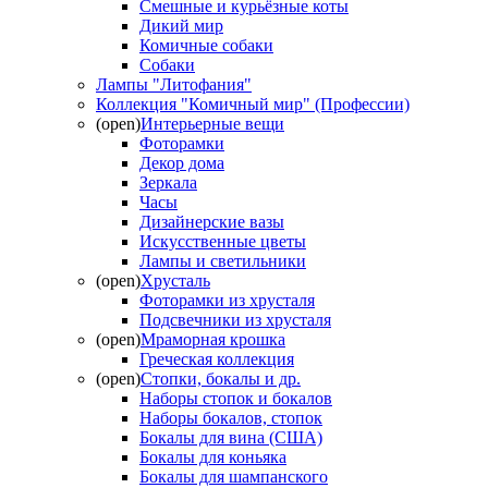
Смешные и курьёзные коты
Дикий мир
Комичные собаки
Собаки
Лампы "Литофания"
Коллекция "Комичный мир" (Профессии)
(open)
Интерьерные вещи
Фоторамки
Декор дома
Зеркала
Часы
Дизайнерские вазы
Искусственные цветы
Лампы и светильники
(open)
Хрусталь
Фоторамки из хрусталя
Подсвечники из хрусталя
(open)
Мраморная крошка
Греческая коллекция
(open)
Стопки, бокалы и др.
Наборы стопок и бокалов
Наборы бокалов, стопок
Бокалы для вина (США)
Бокалы для коньяка
Бокалы для шампанского