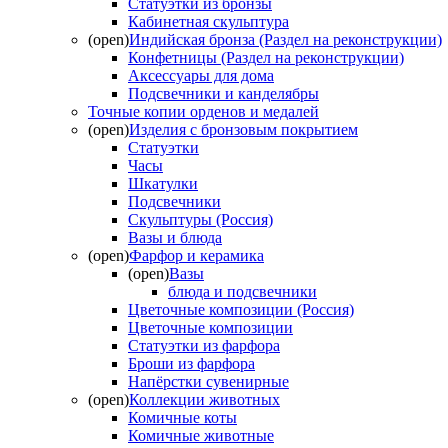
Статуэтки из бронзы
Кабинетная скульптура
(open)
Индийская бронза (Раздел на реконструкции)
Конфетницы (Раздел на реконструкции)
Аксессуары для дома
Подсвечники и канделябры
Точные копии орденов и медалей
(open)
Изделия с бронзовым покрытием
Статуэтки
Часы
Шкатулки
Подсвечники
Скульптуры (Россия)
Вазы и блюда
(open)
Фарфор и керамика
(open)
Вазы
блюда и подсвечники
Цветочные композиции (Россия)
Цветочные композиции
Статуэтки из фарфора
Броши из фарфора
Напёрстки сувенирные
(open)
Коллекции животных
Комичные коты
Комичные животные