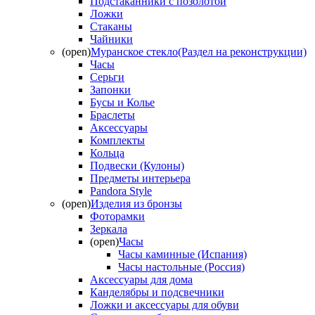
Подстаканники с позолотой
Ложки
Стаканы
Чайники
(open)
Муранское стекло(Раздел на реконструкции)
Часы
Серьги
Запонки
Бусы и Колье
Браслеты
Аксессуары
Комплекты
Кольца
Подвески (Кулоны)
Предметы интерьера
Pandora Style
(open)
Изделия из бронзы
Фоторамки
Зеркала
(open)
Часы
Часы каминные (Испания)
Часы настольные (Россия)
Аксессуары для дома
Канделябры и подсвечники
Ложки и аксессуары для обуви