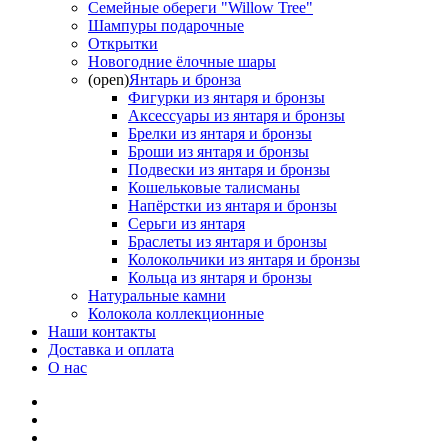
Семейные обереги "Willow Tree"
Шампуры подарочные
Открытки
Новогодние ёлочные шары
(open)
Янтарь и бронза
Фигурки из янтаря и бронзы
Аксессуары из янтаря и бронзы
Брелки из янтаря и бронзы
Броши из янтаря и бронзы
Подвески из янтаря и бронзы
Кошельковые талисманы
Напёрстки из янтаря и бронзы
Серьги из янтаря
Браслеты из янтаря и бронзы
Колокольчики из янтаря и бронзы
Кольца из янтаря и бронзы
Натуральные камни
Колокола коллекционные
Наши контакты
Доставка и оплата
О нас