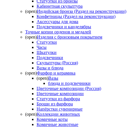
Статуэтки из бронзы
Кабинетная скульптура
(open)
Индийская бронза (Раздел на реконструкции)
Конфетницы (Раздел на реконструкции)
Аксессуары для дома
Подсвечники и канделябры
Точные копии орденов и медалей
(open)
Изделия с бронзовым покрытием
Статуэтки
Часы
Шкатулки
Подсвечники
Скульптуры (Россия)
Вазы и блюда
(open)
Фарфор и керамика
(open)
Вазы
блюда и подсвечники
Цветочные композиции (Россия)
Цветочные композиции
Статуэтки из фарфора
Броши из фарфора
Напёрстки сувенирные
(open)
Коллекции животных
Комичные коты
Комичные животные