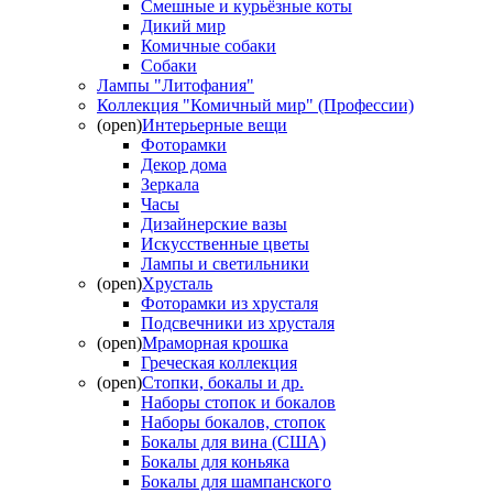
Смешные и курьёзные коты
Дикий мир
Комичные собаки
Собаки
Лампы "Литофания"
Коллекция "Комичный мир" (Профессии)
(open)
Интерьерные вещи
Фоторамки
Декор дома
Зеркала
Часы
Дизайнерские вазы
Искусственные цветы
Лампы и светильники
(open)
Хрусталь
Фоторамки из хрусталя
Подсвечники из хрусталя
(open)
Мраморная крошка
Греческая коллекция
(open)
Стопки, бокалы и др.
Наборы стопок и бокалов
Наборы бокалов, стопок
Бокалы для вина (США)
Бокалы для коньяка
Бокалы для шампанского