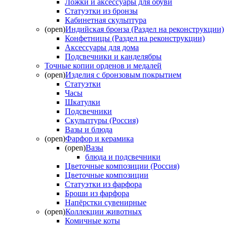
Ложки и аксессуары для обуви
Статуэтки из бронзы
Кабинетная скульптура
(open)
Индийская бронза (Раздел на реконструкции)
Конфетницы (Раздел на реконструкции)
Аксессуары для дома
Подсвечники и канделябры
Точные копии орденов и медалей
(open)
Изделия с бронзовым покрытием
Статуэтки
Часы
Шкатулки
Подсвечники
Скульптуры (Россия)
Вазы и блюда
(open)
Фарфор и керамика
(open)
Вазы
блюда и подсвечники
Цветочные композиции (Россия)
Цветочные композиции
Статуэтки из фарфора
Броши из фарфора
Напёрстки сувенирные
(open)
Коллекции животных
Комичные коты