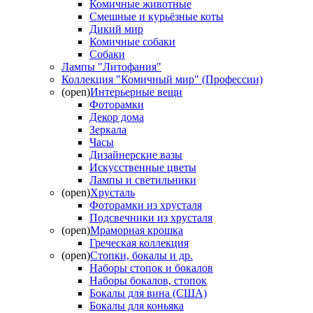
Комичные животные
Смешные и курьёзные коты
Дикий мир
Комичные собаки
Собаки
Лампы "Литофания"
Коллекция "Комичный мир" (Профессии)
(open)
Интерьерные вещи
Фоторамки
Декор дома
Зеркала
Часы
Дизайнерские вазы
Искусственные цветы
Лампы и светильники
(open)
Хрусталь
Фоторамки из хрусталя
Подсвечники из хрусталя
(open)
Мраморная крошка
Греческая коллекция
(open)
Стопки, бокалы и др.
Наборы стопок и бокалов
Наборы бокалов, стопок
Бокалы для вина (США)
Бокалы для коньяка