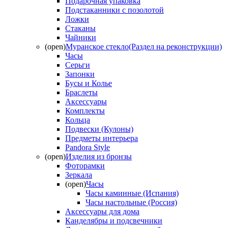
Подарочная упаковка
Подстаканники с позолотой
Ложки
Стаканы
Чайники
(open)
Муранское стекло(Раздел на реконструкции)
Часы
Серьги
Запонки
Бусы и Колье
Браслеты
Аксессуары
Комплекты
Кольца
Подвески (Кулоны)
Предметы интерьера
Pandora Style
(open)
Изделия из бронзы
Фоторамки
Зеркала
(open)
Часы
Часы каминные (Испания)
Часы настольные (Россия)
Аксессуары для дома
Канделябры и подсвечники