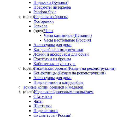
Подвески (Кулоны)
Предметы интерьера
Pandora Style
(open)
Изделия из бронзы
Фоторамки
Зеркала
(open)
Часы
Часы каминные (Испания)
Часы настольные (Россия)
Аксессуары для дома
Канделябры и подсвечники
Ложки и аксессуары для обуви
Статуэтки из бронзы
Кабинетная скульптура
(open)
Индийская бронза (Раздел на реконструкции)
Конфетницы (Раздел на реконструкции)
Аксессуары для дома
Подсвечники и канделябры
Точные копии орденов и медалей
(open)
Изделия с бронзовым покрытием
Статуэтки
Часы
Шкатулки
Подсвечники
Скульптуры (Россия)