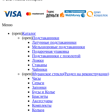
Меню
(open)
Каталог
(open)
Подстаканники
Латунные подстаканники
Мельхиоровые подстаканники
Подарочная упаковка
Подстаканники с позолотой
Ложки
Стаканы
Чайники
(open)
Муранское стекло(Раздел на реконструкции)
Часы
Серьги
Запонки
Бусы и Колье
Браслеты
Аксессуары
Комплекты
Кольца