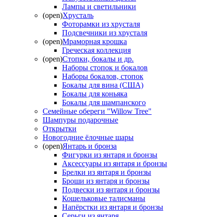
Лампы и светильники
(open)
Хрусталь
Фоторамки из хрусталя
Подсвечники из хрусталя
(open)
Мраморная крошка
Греческая коллекция
(open)
Стопки, бокалы и др.
Наборы стопок и бокалов
Наборы бокалов, стопок
Бокалы для вина (США)
Бокалы для коньяка
Бокалы для шампанского
Семейные обереги "Willow Tree"
Шампуры подарочные
Открытки
Новогодние ёлочные шары
(open)
Янтарь и бронза
Фигурки из янтаря и бронзы
Аксессуары из янтаря и бронзы
Брелки из янтаря и бронзы
Броши из янтаря и бронзы
Подвески из янтаря и бронзы
Кошельковые талисманы
Напёрстки из янтаря и бронзы
Серьги из янтаря