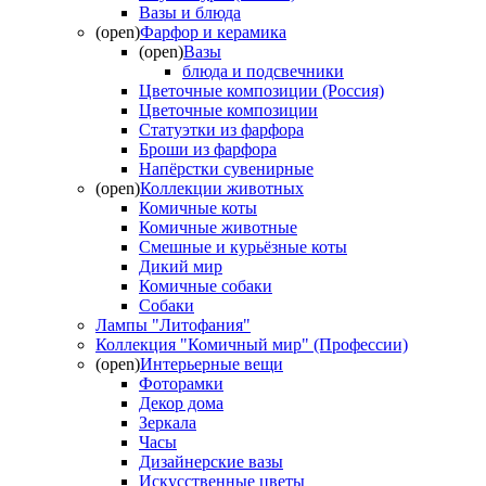
Вазы и блюда
(open)
Фарфор и керамика
(open)
Вазы
блюда и подсвечники
Цветочные композиции (Россия)
Цветочные композиции
Статуэтки из фарфора
Броши из фарфора
Напёрстки сувенирные
(open)
Коллекции животных
Комичные коты
Комичные животные
Смешные и курьёзные коты
Дикий мир
Комичные собаки
Собаки
Лампы "Литофания"
Коллекция "Комичный мир" (Профессии)
(open)
Интерьерные вещи
Фоторамки
Декор дома
Зеркала
Часы
Дизайнерские вазы
Искусственные цветы