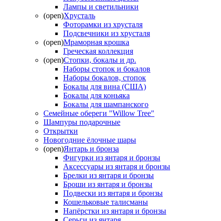
Лампы и светильники
(open)
Хрусталь
Фоторамки из хрусталя
Подсвечники из хрусталя
(open)
Мраморная крошка
Греческая коллекция
(open)
Стопки, бокалы и др.
Наборы стопок и бокалов
Наборы бокалов, стопок
Бокалы для вина (США)
Бокалы для коньяка
Бокалы для шампанского
Семейные обереги "Willow Tree"
Шампуры подарочные
Открытки
Новогодние ёлочные шары
(open)
Янтарь и бронза
Фигурки из янтаря и бронзы
Аксессуары из янтаря и бронзы
Брелки из янтаря и бронзы
Броши из янтаря и бронзы
Подвески из янтаря и бронзы
Кошельковые талисманы
Напёрстки из янтаря и бронзы
Серьги из янтаря