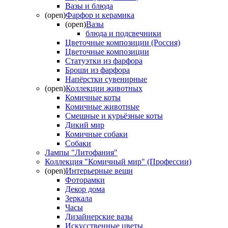
Вазы и блюда
(open)
Фарфор и керамика
(open)
Вазы
блюда и подсвечники
Цветочные композиции (Россия)
Цветочные композиции
Статуэтки из фарфора
Броши из фарфора
Напёрстки сувенирные
(open)
Коллекции животных
Комичные коты
Комичные животные
Смешные и курьёзные коты
Дикий мир
Комичные собаки
Собаки
Лампы "Литофания"
Коллекция "Комичный мир" (Профессии)
(open)
Интерьерные вещи
Фоторамки
Декор дома
Зеркала
Часы
Дизайнерские вазы
Искусственные цветы