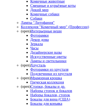
Комичные животные
Смешные и курьёзные коты
Дикий мир
Комичные собаки
Собаки
Лампы "Литофания"
Коллекция "Комичный мир" (Профессии)
(open)
Интерьерные вещи
Фоторамки
Декор дома
Зеркала
Часы
Дизайнерские вазы
Искусственные цветы
Лампы и светильники
(open)
Хрусталь
Фоторамки из хрусталя
Подсвечники из хрусталя
(open)
Мраморная крошка
Греческая коллекция
(open)
Стопки, бокалы и др.
Наборы стопок и бокалов
Наборы бокалов, стопок
Бокалы для вина (США)
Бокалы для коньяка