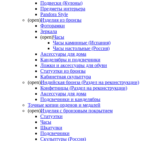
Подвески (Кулоны)
Предметы интерьера
Pandora Style
(open)
Изделия из бронзы
Фоторамки
Зеркала
(open)
Часы
Часы каминные (Испания)
Часы настольные (Россия)
Аксессуары для дома
Канделябры и подсвечники
Ложки и аксессуары для обуви
Статуэтки из бронзы
Кабинетная скульптура
(open)
Индийская бронза (Раздел на реконструкции)
Конфетницы (Раздел на реконструкции)
Аксессуары для дома
Подсвечники и канделябры
Точные копии орденов и медалей
(open)
Изделия с бронзовым покрытием
Статуэтки
Часы
Шкатулки
Подсвечники
Скульптуры (Россия)