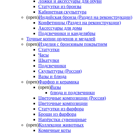
Ложки и аксессуары для обуви
Статуэтки из бронзы
Кабинетная скульптура
(open)
Индийская бронза (Раздел на реконструкции)
Конфетницы (Раздел на реконструкции)
Аксессуары для дома
Подсвечники и канделябры
Точные копии орденов и медалей
(open)
Изделия с бронзовым покрытием
Статуэтки
Часы
Шкатулки
Подсвечники
Скульптуры (Россия)
Вазы и блюда
(open)
Фарфор и керамика
(open)
Вазы
блюда и подсвечники
Цветочные композиции (Россия)
Цветочные композиции
Статуэтки из фарфора
Броши из фарфора
Напёрстки сувенирные
(open)
Коллекции животных
Комичные коты