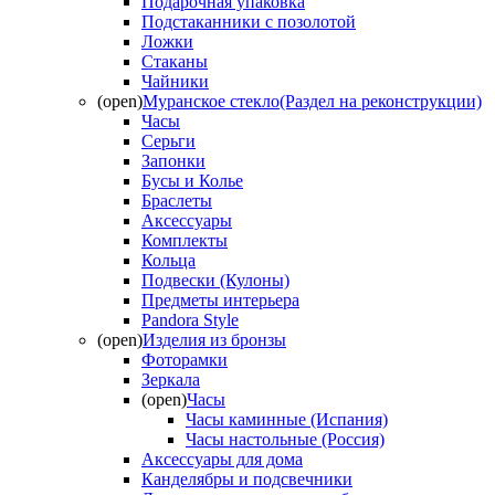
Подарочная упаковка
Подстаканники с позолотой
Ложки
Стаканы
Чайники
(open)
Муранское стекло(Раздел на реконструкции)
Часы
Серьги
Запонки
Бусы и Колье
Браслеты
Аксессуары
Комплекты
Кольца
Подвески (Кулоны)
Предметы интерьера
Pandora Style
(open)
Изделия из бронзы
Фоторамки
Зеркала
(open)
Часы
Часы каминные (Испания)
Часы настольные (Россия)
Аксессуары для дома
Канделябры и подсвечники