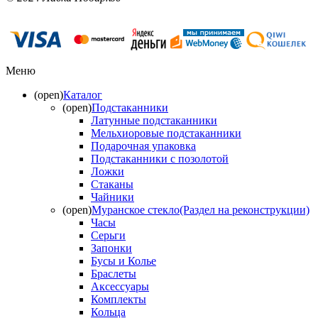
Меню
(open)
Каталог
(open)
Подстаканники
Латунные подстаканники
Мельхиоровые подстаканники
Подарочная упаковка
Подстаканники с позолотой
Ложки
Стаканы
Чайники
(open)
Муранское стекло(Раздел на реконструкции)
Часы
Серьги
Запонки
Бусы и Колье
Браслеты
Аксессуары
Комплекты
Кольца