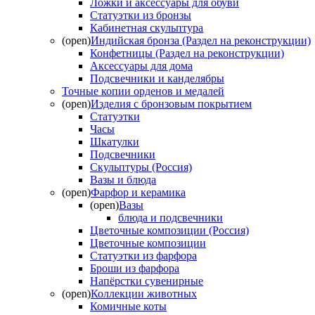
Ложки и аксессуары для обуви
Статуэтки из бронзы
Кабинетная скульптура
(open)
Индийская бронза (Раздел на реконструкции)
Конфетницы (Раздел на реконструкции)
Аксессуары для дома
Подсвечники и канделябры
Точные копии орденов и медалей
(open)
Изделия с бронзовым покрытием
Статуэтки
Часы
Шкатулки
Подсвечники
Скульптуры (Россия)
Вазы и блюда
(open)
Фарфор и керамика
(open)
Вазы
блюда и подсвечники
Цветочные композиции (Россия)
Цветочные композиции
Статуэтки из фарфора
Броши из фарфора
Напёрстки сувенирные
(open)
Коллекции животных
Комичные коты