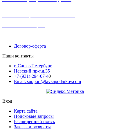
широкий ассортимент
в наличии в розничных магазинах
поможем с выбором
+7-(931)-294-07-4
0
Договор-оферта
Наши контакты
г. Санкт-Петербург
Невский пр-т,д.35
+7-(931)-294-07-4
0
Email: support@lavkapodarkov.com
Вход
Карта сайта
Поисковые запросы
Расширенный поиск
Заказы и возвраты