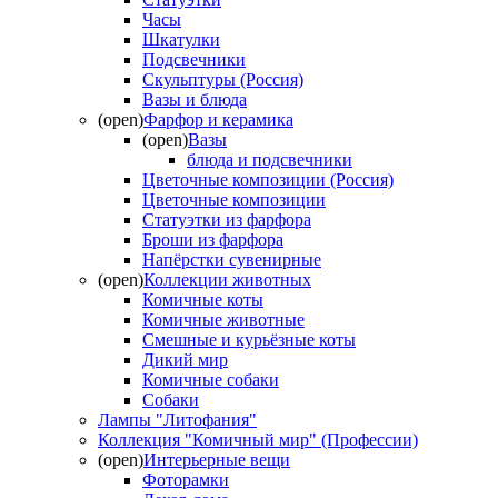
Часы
Шкатулки
Подсвечники
Скульптуры (Россия)
Вазы и блюда
(open)
Фарфор и керамика
(open)
Вазы
блюда и подсвечники
Цветочные композиции (Россия)
Цветочные композиции
Статуэтки из фарфора
Броши из фарфора
Напёрстки сувенирные
(open)
Коллекции животных
Комичные коты
Комичные животные
Смешные и курьёзные коты
Дикий мир
Комичные собаки
Собаки
Лампы "Литофания"
Коллекция "Комичный мир" (Профессии)
(open)
Интерьерные вещи
Фоторамки