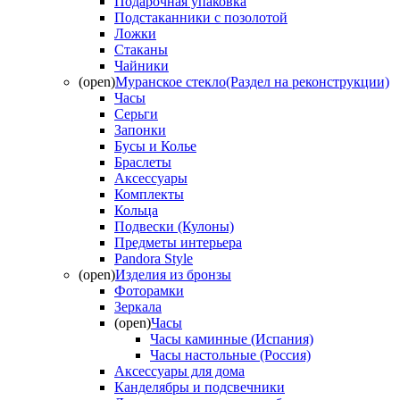
Подарочная упаковка
Подстаканники с позолотой
Ложки
Стаканы
Чайники
(open)
Муранское стекло(Раздел на реконструкции)
Часы
Серьги
Запонки
Бусы и Колье
Браслеты
Аксессуары
Комплекты
Кольца
Подвески (Кулоны)
Предметы интерьера
Pandora Style
(open)
Изделия из бронзы
Фоторамки
Зеркала
(open)
Часы
Часы каминные (Испания)
Часы настольные (Россия)
Аксессуары для дома
Канделябры и подсвечники