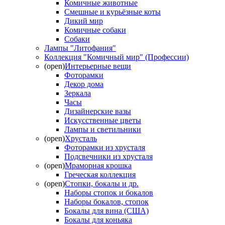
Комичные животные
Смешные и курьёзные коты
Дикий мир
Комичные собаки
Собаки
Лампы "Литофания"
Коллекция "Комичный мир" (Профессии)
(open)
Интерьерные вещи
Фоторамки
Декор дома
Зеркала
Часы
Дизайнерские вазы
Искусственные цветы
Лампы и светильники
(open)
Хрусталь
Фоторамки из хрусталя
Подсвечники из хрусталя
(open)
Мраморная крошка
Греческая коллекция
(open)
Стопки, бокалы и др.
Наборы стопок и бокалов
Наборы бокалов, стопок
Бокалы для вина (США)
Бокалы для коньяка