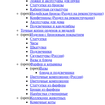
Ложки и аксессуары для обуви
Статуэтки из бронзы
Кабинетная скульптура
(open)
Индийская бронза (Раздел на реконструкции)
Конфетницы (Раздел на реконструкции)
Аксессуары для дома
Подсвечники и канделябры
Точные копии орденов и медалей
(open)
Изделия с бронзовым покрытием
Статуэтки
Часы
Шкатулки
Подсвечники
Скульптуры (Россия)
Вазы и блюда
(open)
Фарфор и керамика
(open)
Вазы
блюда и подсвечники
Цветочные композиции (Россия)
Цветочные композиции
Статуэтки из фарфора
Броши из фарфора
Напёрстки сувенирные
(open)
Коллекции животных
Комичные коты