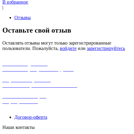
В избранное
|
Отзывы
Оставьте свой отзыв
Оставлять отзывы могут только зарегистрированные
пользователи. Пожалуйста,
войдите
или
зарегистрируйтесь
бесплатная доставка
заказов на сумму от 3000 рублей
широкий ассортимент
в наличии в розничных магазинах
поможем с выбором
+7-(931)-294-07-4
0
Договор-оферта
Наши контакты