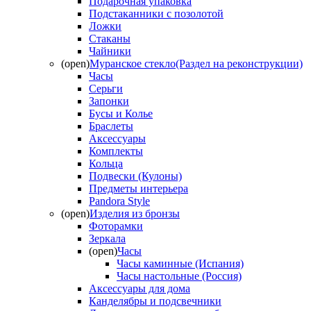
Подарочная упаковка
Подстаканники с позолотой
Ложки
Стаканы
Чайники
(open)
Муранское стекло(Раздел на реконструкции)
Часы
Серьги
Запонки
Бусы и Колье
Браслеты
Аксессуары
Комплекты
Кольца
Подвески (Кулоны)
Предметы интерьера
Pandora Style
(open)
Изделия из бронзы
Фоторамки
Зеркала
(open)
Часы
Часы каминные (Испания)
Часы настольные (Россия)
Аксессуары для дома
Канделябры и подсвечники