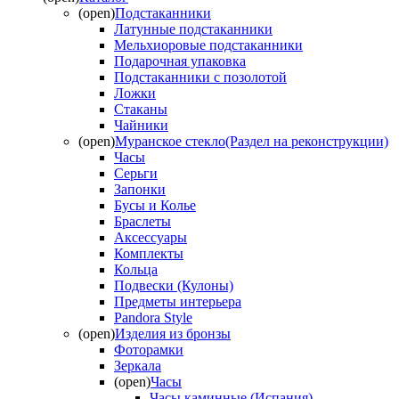
(open)
Подстаканники
Латунные подстаканники
Мельхиоровые подстаканники
Подарочная упаковка
Подстаканники с позолотой
Ложки
Стаканы
Чайники
(open)
Муранское стекло(Раздел на реконструкции)
Часы
Серьги
Запонки
Бусы и Колье
Браслеты
Аксессуары
Комплекты
Кольца
Подвески (Кулоны)
Предметы интерьера
Pandora Style
(open)
Изделия из бронзы
Фоторамки
Зеркала
(open)
Часы
Часы каминные (Испания)