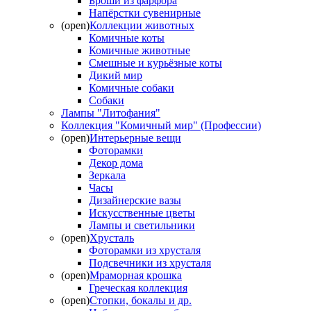
Броши из фарфора
Напёрстки сувенирные
(open)
Коллекции животных
Комичные коты
Комичные животные
Смешные и курьёзные коты
Дикий мир
Комичные собаки
Собаки
Лампы "Литофания"
Коллекция "Комичный мир" (Профессии)
(open)
Интерьерные вещи
Фоторамки
Декор дома
Зеркала
Часы
Дизайнерские вазы
Искусственные цветы
Лампы и светильники
(open)
Хрусталь
Фоторамки из хрусталя
Подсвечники из хрусталя
(open)
Мраморная крошка
Греческая коллекция
(open)
Стопки, бокалы и др.