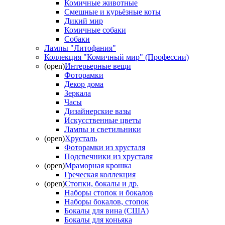
Комичные животные
Смешные и курьёзные коты
Дикий мир
Комичные собаки
Собаки
Лампы "Литофания"
Коллекция "Комичный мир" (Профессии)
(open)
Интерьерные вещи
Фоторамки
Декор дома
Зеркала
Часы
Дизайнерские вазы
Искусственные цветы
Лампы и светильники
(open)
Хрусталь
Фоторамки из хрусталя
Подсвечники из хрусталя
(open)
Мраморная крошка
Греческая коллекция
(open)
Стопки, бокалы и др.
Наборы стопок и бокалов
Наборы бокалов, стопок
Бокалы для вина (США)
Бокалы для коньяка