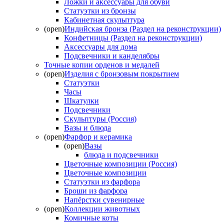
Ложки и аксессуары для обуви
Статуэтки из бронзы
Кабинетная скульптура
(open)
Индийская бронза (Раздел на реконструкции)
Конфетницы (Раздел на реконструкции)
Аксессуары для дома
Подсвечники и канделябры
Точные копии орденов и медалей
(open)
Изделия с бронзовым покрытием
Статуэтки
Часы
Шкатулки
Подсвечники
Скульптуры (Россия)
Вазы и блюда
(open)
Фарфор и керамика
(open)
Вазы
блюда и подсвечники
Цветочные композиции (Россия)
Цветочные композиции
Статуэтки из фарфора
Броши из фарфора
Напёрстки сувенирные
(open)
Коллекции животных
Комичные коты