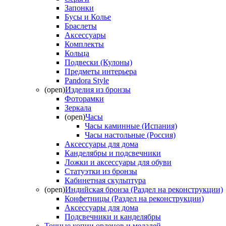
Запонки
Бусы и Колье
Браслеты
Аксессуары
Комплекты
Кольца
Подвески (Кулоны)
Предметы интерьера
Pandora Style
(open)
Изделия из бронзы
Фоторамки
Зеркала
(open)
Часы
Часы каминные (Испания)
Часы настольные (Россия)
Аксессуары для дома
Канделябры и подсвечники
Ложки и аксессуары для обуви
Статуэтки из бронзы
Кабинетная скульптура
(open)
Индийская бронза (Раздел на реконструкции)
Конфетницы (Раздел на реконструкции)
Аксессуары для дома
Подсвечники и канделябры
Точные копии орденов и медалей