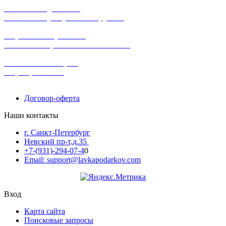
бесплатная доставка
заказов на сумму от 3000 рублей
широкий ассортимент
в наличии в розничных магазинах
поможем с выбором
+7-(931)-294-07-4
0
Договор-оферта
Наши контакты
г. Санкт-Петербург
Невский пр-т,д.35
+7-(931)-294-07-4
0
Email: support@lavkapodarkov.com
Вход
Карта сайта
Поисковые запросы