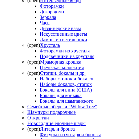
(open)
Интерьерные вещи
Фоторамки
Декор дома
Зеркала
Часы
Дизайнерские вазы
Искусственные цветы
Лампы и светильники
(open)
Хрусталь
Фоторамки из хрусталя
Подсвечники из хрусталя
(open)
Мраморная крошка
Греческая коллекция
(open)
Стопки, бокалы и др.
Наборы стопок и бокалов
Наборы бокалов, стопок
Бокалы для вина (США)
Бокалы для коньяка
Бокалы для шампанского
Семейные обереги "Willow Tree"
Шампуры подарочные
Открытки
Новогодние ёлочные шары
(open)
Янтарь и бронза
Фигурки из янтаря и бронзы