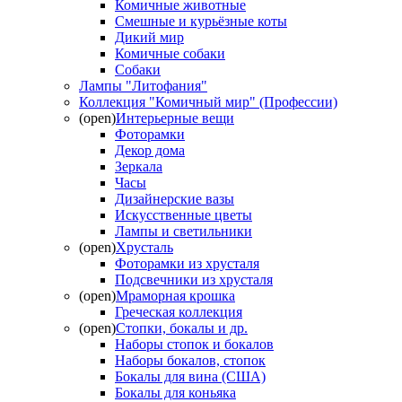
Комичные животные
Смешные и курьёзные коты
Дикий мир
Комичные собаки
Собаки
Лампы "Литофания"
Коллекция "Комичный мир" (Профессии)
(open)
Интерьерные вещи
Фоторамки
Декор дома
Зеркала
Часы
Дизайнерские вазы
Искусственные цветы
Лампы и светильники
(open)
Хрусталь
Фоторамки из хрусталя
Подсвечники из хрусталя
(open)
Мраморная крошка
Греческая коллекция
(open)
Стопки, бокалы и др.
Наборы стопок и бокалов
Наборы бокалов, стопок
Бокалы для вина (США)
Бокалы для коньяка