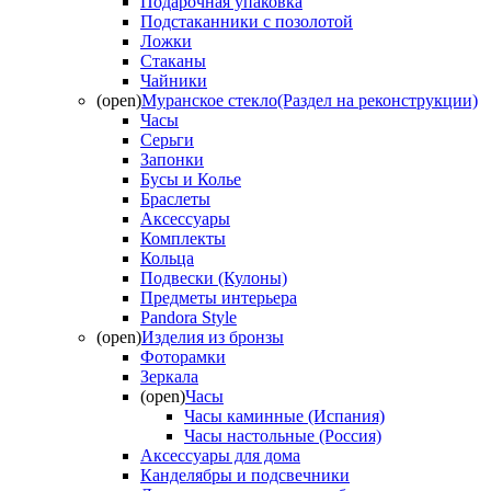
Подарочная упаковка
Подстаканники с позолотой
Ложки
Стаканы
Чайники
(open)
Муранское стекло(Раздел на реконструкции)
Часы
Серьги
Запонки
Бусы и Колье
Браслеты
Аксессуары
Комплекты
Кольца
Подвески (Кулоны)
Предметы интерьера
Pandora Style
(open)
Изделия из бронзы
Фоторамки
Зеркала
(open)
Часы
Часы каминные (Испания)
Часы настольные (Россия)
Аксессуары для дома
Канделябры и подсвечники