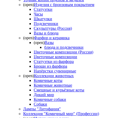
(open)
Изделия с бронзовым покрытием
Статуэтки
Часы
Шкатулки
Подсвечники
Скульптуры (Россия)
Вазы и блюда
(open)
Фарфор и керамика
(open)
Вазы
блюда и подсвечники
Цветочные композиции (Россия)
Цветочные композиции
Статуэтки из фарфора
Броши из фарфора
Напёрстки сувенирные
(open)
Коллекции животных
Комичные коты
Комичные животные
Смешные и курьёзные коты
Дикий мир
Комичные собаки
Собаки
Лампы "Литофания"
Коллекция "Комичный мир" (Профессии)