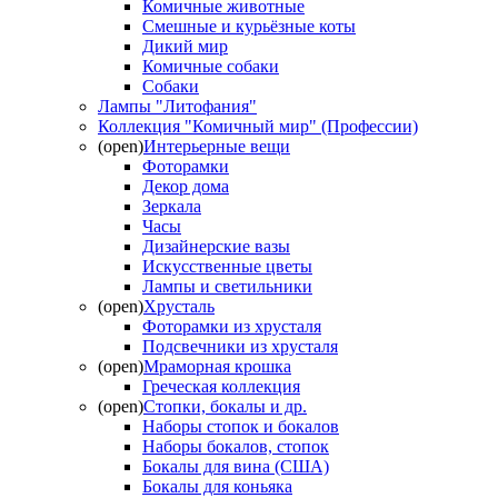
Комичные животные
Смешные и курьёзные коты
Дикий мир
Комичные собаки
Собаки
Лампы "Литофания"
Коллекция "Комичный мир" (Профессии)
(open)
Интерьерные вещи
Фоторамки
Декор дома
Зеркала
Часы
Дизайнерские вазы
Искусственные цветы
Лампы и светильники
(open)
Хрусталь
Фоторамки из хрусталя
Подсвечники из хрусталя
(open)
Мраморная крошка
Греческая коллекция
(open)
Стопки, бокалы и др.
Наборы стопок и бокалов
Наборы бокалов, стопок
Бокалы для вина (США)
Бокалы для коньяка