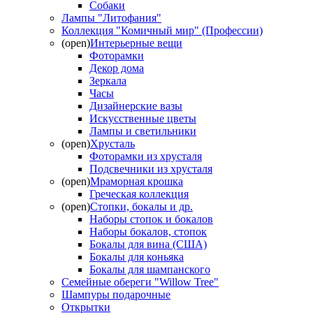
Собаки
Лампы "Литофания"
Коллекция "Комичный мир" (Профессии)
(open)
Интерьерные вещи
Фоторамки
Декор дома
Зеркала
Часы
Дизайнерские вазы
Искусственные цветы
Лампы и светильники
(open)
Хрусталь
Фоторамки из хрусталя
Подсвечники из хрусталя
(open)
Мраморная крошка
Греческая коллекция
(open)
Стопки, бокалы и др.
Наборы стопок и бокалов
Наборы бокалов, стопок
Бокалы для вина (США)
Бокалы для коньяка
Бокалы для шампанского
Семейные обереги "Willow Tree"
Шампуры подарочные
Открытки