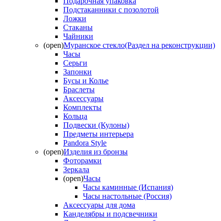
Подарочная упаковка
Подстаканники с позолотой
Ложки
Стаканы
Чайники
(open)
Муранское стекло(Раздел на реконструкции)
Часы
Серьги
Запонки
Бусы и Колье
Браслеты
Аксессуары
Комплекты
Кольца
Подвески (Кулоны)
Предметы интерьера
Pandora Style
(open)
Изделия из бронзы
Фоторамки
Зеркала
(open)
Часы
Часы каминные (Испания)
Часы настольные (Россия)
Аксессуары для дома
Канделябры и подсвечники