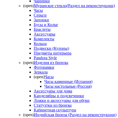
Чайники
(open)
Муранское стекло(Раздел на реконструкции)
Часы
Серьги
Запонки
Бусы и Колье
Браслеты
Аксессуары
Комплекты
Кольца
Подвески (Кулоны)
Предметы интерьера
Pandora Style
(open)
Изделия из бронзы
Фоторамки
Зеркала
(open)
Часы
Часы каминные (Испания)
Часы настольные (Россия)
Аксессуары для дома
Канделябры и подсвечники
Ложки и аксессуары для обуви
Статуэтки из бронзы
Кабинетная скульптура
(open)
Индийская бронза (Раздел на реконструкции)