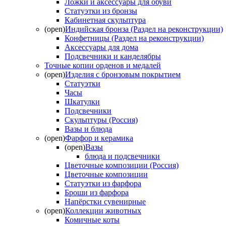
Ложки и аксессуары для обуви
Статуэтки из бронзы
Кабинетная скульптура
(open)
Индийская бронза (Раздел на реконструкции)
Конфетницы (Раздел на реконструкции)
Аксессуары для дома
Подсвечники и канделябры
Точные копии орденов и медалей
(open)
Изделия с бронзовым покрытием
Статуэтки
Часы
Шкатулки
Подсвечники
Скульптуры (Россия)
Вазы и блюда
(open)
Фарфор и керамика
(open)
Вазы
блюда и подсвечники
Цветочные композиции (Россия)
Цветочные композиции
Статуэтки из фарфора
Броши из фарфора
Напёрстки сувенирные
(open)
Коллекции животных
Комичные коты