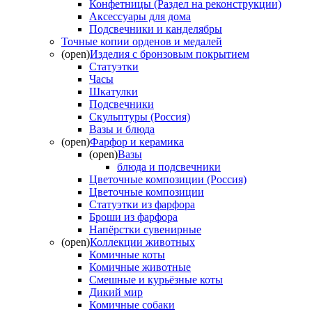
Конфетницы (Раздел на реконструкции)
Аксессуары для дома
Подсвечники и канделябры
Точные копии орденов и медалей
(open)
Изделия с бронзовым покрытием
Статуэтки
Часы
Шкатулки
Подсвечники
Скульптуры (Россия)
Вазы и блюда
(open)
Фарфор и керамика
(open)
Вазы
блюда и подсвечники
Цветочные композиции (Россия)
Цветочные композиции
Статуэтки из фарфора
Броши из фарфора
Напёрстки сувенирные
(open)
Коллекции животных
Комичные коты
Комичные животные
Смешные и курьёзные коты
Дикий мир
Комичные собаки