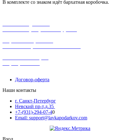
В комплекте со знаком идёт бархатная коробочка.
бесплатная доставка
заказов на сумму от 3000 рублей
широкий ассортимент
в наличии в розничных магазинах
поможем с выбором
+7-(931)-294-07-4
0
Договор-оферта
Наши контакты
г. Санкт-Петербург
Невский пр-т,д.35
+7-(931)-294-07-4
0
Email: support@lavkapodarkov.com
Вход