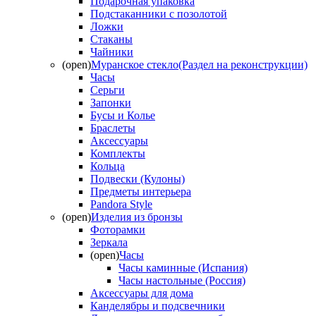
Подарочная упаковка
Подстаканники с позолотой
Ложки
Стаканы
Чайники
(open)
Муранское стекло(Раздел на реконструкции)
Часы
Серьги
Запонки
Бусы и Колье
Браслеты
Аксессуары
Комплекты
Кольца
Подвески (Кулоны)
Предметы интерьера
Pandora Style
(open)
Изделия из бронзы
Фоторамки
Зеркала
(open)
Часы
Часы каминные (Испания)
Часы настольные (Россия)
Аксессуары для дома
Канделябры и подсвечники