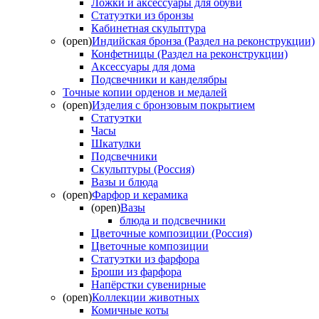
Ложки и аксессуары для обуви
Статуэтки из бронзы
Кабинетная скульптура
(open)
Индийская бронза (Раздел на реконструкции)
Конфетницы (Раздел на реконструкции)
Аксессуары для дома
Подсвечники и канделябры
Точные копии орденов и медалей
(open)
Изделия с бронзовым покрытием
Статуэтки
Часы
Шкатулки
Подсвечники
Скульптуры (Россия)
Вазы и блюда
(open)
Фарфор и керамика
(open)
Вазы
блюда и подсвечники
Цветочные композиции (Россия)
Цветочные композиции
Статуэтки из фарфора
Броши из фарфора
Напёрстки сувенирные
(open)
Коллекции животных
Комичные коты