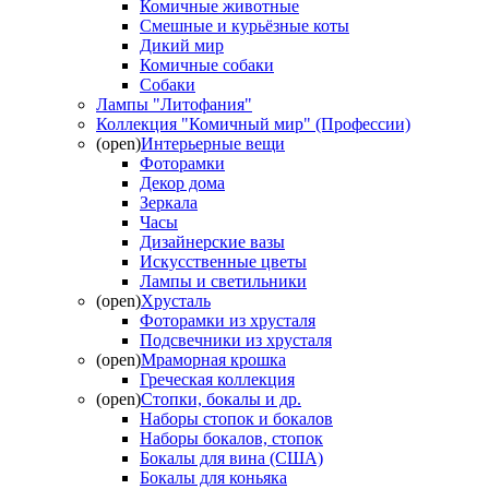
Комичные животные
Смешные и курьёзные коты
Дикий мир
Комичные собаки
Собаки
Лампы "Литофания"
Коллекция "Комичный мир" (Профессии)
(open)
Интерьерные вещи
Фоторамки
Декор дома
Зеркала
Часы
Дизайнерские вазы
Искусственные цветы
Лампы и светильники
(open)
Хрусталь
Фоторамки из хрусталя
Подсвечники из хрусталя
(open)
Мраморная крошка
Греческая коллекция
(open)
Стопки, бокалы и др.
Наборы стопок и бокалов
Наборы бокалов, стопок
Бокалы для вина (США)
Бокалы для коньяка