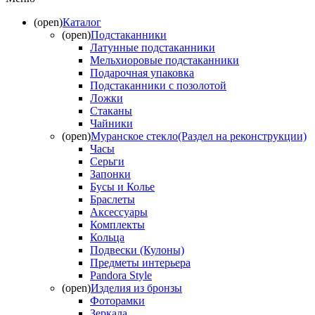
(open)
Каталог
(open)
Подстаканники
Латунные подстаканники
Мельхиоровые подстаканники
Подарочная упаковка
Подстаканники с позолотой
Ложки
Стаканы
Чайники
(open)
Муранское стекло(Раздел на реконструкции)
Часы
Серьги
Запонки
Бусы и Колье
Браслеты
Аксессуары
Комплекты
Кольца
Подвески (Кулоны)
Предметы интерьера
Pandora Style
(open)
Изделия из бронзы
Фоторамки
Зеркала