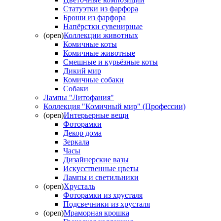
Статуэтки из фарфора
Броши из фарфора
Напёрстки сувенирные
(open)
Коллекции животных
Комичные коты
Комичные животные
Смешные и курьёзные коты
Дикий мир
Комичные собаки
Собаки
Лампы "Литофания"
Коллекция "Комичный мир" (Профессии)
(open)
Интерьерные вещи
Фоторамки
Декор дома
Зеркала
Часы
Дизайнерские вазы
Искусственные цветы
Лампы и светильники
(open)
Хрусталь
Фоторамки из хрусталя
Подсвечники из хрусталя
(open)
Мраморная крошка