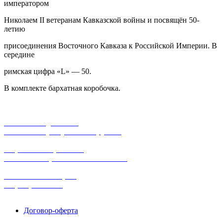
императором
Николаем II ветеранам Кавказской войны и посвящён 50-
летию
присоединения Восточного Кавказа к Российской Империи. В
середине
римская цифра «L» — 50.
В комплекте бархатная коробочка.
бесплатная доставка
заказов на сумму от 3000 рублей
широкий ассортимент
в наличии в розничных магазинах
поможем с выбором
+7-(931)-294-07-4
0
Договор-оферта