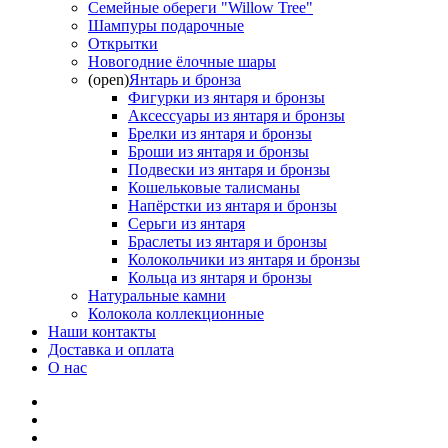
Семейные обереги "Willow Tree"
Шампуры подарочные
Открытки
Новогодние ёлочные шары
(open)
Янтарь и бронза
Фигурки из янтаря и бронзы
Аксессуары из янтаря и бронзы
Брелки из янтаря и бронзы
Броши из янтаря и бронзы
Подвески из янтаря и бронзы
Кошельковые талисманы
Напёрстки из янтаря и бронзы
Серьги из янтаря
Браслеты из янтаря и бронзы
Колокольчики из янтаря и бронзы
Кольца из янтаря и бронзы
Натуральные камни
Колокола коллекционные
Наши контакты
Доставка и оплата
О нас