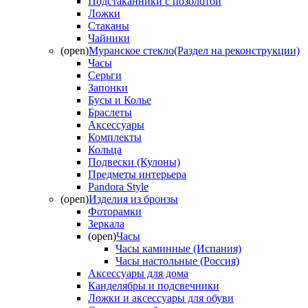
Подстаканники с позолотой
Ложки
Стаканы
Чайники
(open)
Муранское стекло(Раздел на реконструкции)
Часы
Серьги
Запонки
Бусы и Колье
Браслеты
Аксессуары
Комплекты
Кольца
Подвески (Кулоны)
Предметы интерьера
Pandora Style
(open)
Изделия из бронзы
Фоторамки
Зеркала
(open)
Часы
Часы каминные (Испания)
Часы настольные (Россия)
Аксессуары для дома
Канделябры и подсвечники
Ложки и аксессуары для обуви