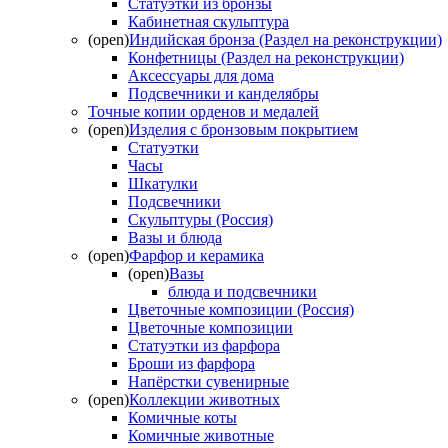
Статуэтки из бронзы
Кабинетная скульптура
(open)
Индийская бронза (Раздел на реконструкции)
Конфетницы (Раздел на реконструкции)
Аксессуары для дома
Подсвечники и канделябры
Точные копии орденов и медалей
(open)
Изделия с бронзовым покрытием
Статуэтки
Часы
Шкатулки
Подсвечники
Скульптуры (Россия)
Вазы и блюда
(open)
Фарфор и керамика
(open)
Вазы
блюда и подсвечники
Цветочные композиции (Россия)
Цветочные композиции
Статуэтки из фарфора
Броши из фарфора
Напёрстки сувенирные
(open)
Коллекции животных
Комичные коты
Комичные животные