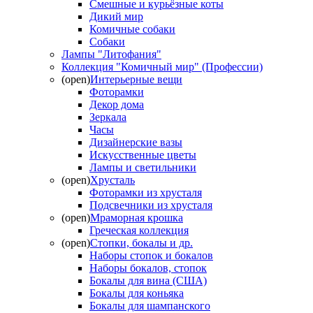
Смешные и курьёзные коты
Дикий мир
Комичные собаки
Собаки
Лампы "Литофания"
Коллекция "Комичный мир" (Профессии)
(open)
Интерьерные вещи
Фоторамки
Декор дома
Зеркала
Часы
Дизайнерские вазы
Искусственные цветы
Лампы и светильники
(open)
Хрусталь
Фоторамки из хрусталя
Подсвечники из хрусталя
(open)
Мраморная крошка
Греческая коллекция
(open)
Стопки, бокалы и др.
Наборы стопок и бокалов
Наборы бокалов, стопок
Бокалы для вина (США)
Бокалы для коньяка
Бокалы для шампанского