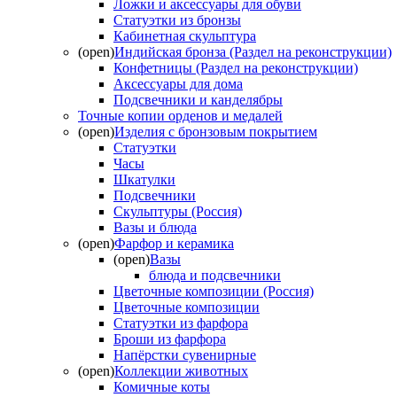
Ложки и аксессуары для обуви
Статуэтки из бронзы
Кабинетная скульптура
(open)
Индийская бронза (Раздел на реконструкции)
Конфетницы (Раздел на реконструкции)
Аксессуары для дома
Подсвечники и канделябры
Точные копии орденов и медалей
(open)
Изделия с бронзовым покрытием
Статуэтки
Часы
Шкатулки
Подсвечники
Скульптуры (Россия)
Вазы и блюда
(open)
Фарфор и керамика
(open)
Вазы
блюда и подсвечники
Цветочные композиции (Россия)
Цветочные композиции
Статуэтки из фарфора
Броши из фарфора
Напёрстки сувенирные
(open)
Коллекции животных
Комичные коты