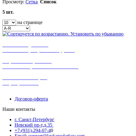
Просмотр:
Сетка
Список
5 шт.
на странице
бесплатная доставка
заказов на сумму от 3000 рублей
широкий ассортимент
в наличии в розничных магазинах
поможем с выбором
+7-(931)-294-07-4
0
Договор-оферта
Наши контакты
г. Санкт-Петербург
Невский пр-т,д.35
+7-(931)-294-07-4
0
Email: support@lavkapodarkov.com