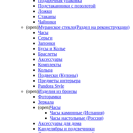
Подарочная упаковка
Подстаканники с позолотой
Ложки
Стаканы
Чайники
(open)
Муранское стекло(Раздел на реконструкции)
Часы
Серьги
Запонки
Бусы и Колье
Браслеты
Аксессуары
Комплекты
Кольца
Подвески (Кулоны)
Предметы интерьера
Pandora Style
(open)
Изделия из бронзы
Фоторамки
Зеркала
(open)
Часы
Часы каминные (Испания)
Часы настольные (Россия)
Аксессуары для дома
Канделябры и подсвечники