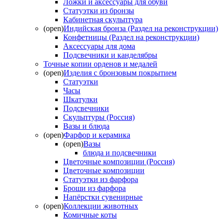
Ложки и аксессуары для обуви
Статуэтки из бронзы
Кабинетная скульптура
(open)
Индийская бронза (Раздел на реконструкции)
Конфетницы (Раздел на реконструкции)
Аксессуары для дома
Подсвечники и канделябры
Точные копии орденов и медалей
(open)
Изделия с бронзовым покрытием
Статуэтки
Часы
Шкатулки
Подсвечники
Скульптуры (Россия)
Вазы и блюда
(open)
Фарфор и керамика
(open)
Вазы
блюда и подсвечники
Цветочные композиции (Россия)
Цветочные композиции
Статуэтки из фарфора
Броши из фарфора
Напёрстки сувенирные
(open)
Коллекции животных
Комичные коты