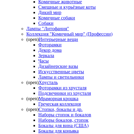
Комичные животные
Смешные и курьёзные коты
Дикий мир
Комичные собаки
Собаки
Лампы "Литофания"
Коллекция "Комичный мир" (Профессии)
(open)
Интерьерные вещи
Фоторамки
Декор дома
Зеркала
Часы
Дизайнерские вазы
Искусственные цветы
Лампы и светильники
(open)
Хрусталь
Фоторамки из хрусталя
Подсвечники из хрусталя
(open)
Мраморная крошка
Греческая коллекция
(open)
Стопки, бокалы и др.
Наборы стопок и бокалов
Наборы бокалов, стопок
Бокалы для вина (США)
Бокалы для коньяка