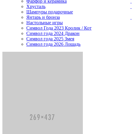
Фарфор и керамика
Хрусталь
Шампуры подарочные
Янтарь и бронза
Настольные игры
Символ Года 2023 Кролик / Кот
Символ года 2024 Дракон
Символ года 2025 Змея
Символ года 2026 Лошадь