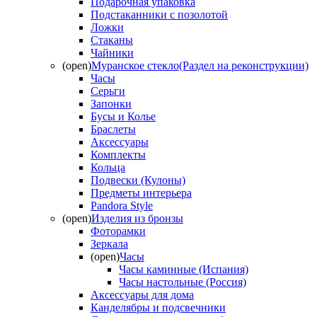
Подарочная упаковка
Подстаканники с позолотой
Ложки
Стаканы
Чайники
(open)
Муранское стекло(Раздел на реконструкции)
Часы
Серьги
Запонки
Бусы и Колье
Браслеты
Аксессуары
Комплекты
Кольца
Подвески (Кулоны)
Предметы интерьера
Pandora Style
(open)
Изделия из бронзы
Фоторамки
Зеркала
(open)
Часы
Часы каминные (Испания)
Часы настольные (Россия)
Аксессуары для дома
Канделябры и подсвечники