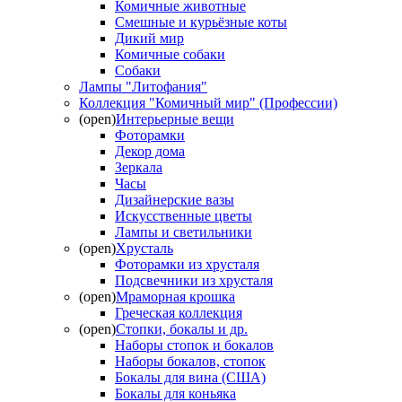
Комичные животные
Смешные и курьёзные коты
Дикий мир
Комичные собаки
Собаки
Лампы "Литофания"
Коллекция "Комичный мир" (Профессии)
(open)
Интерьерные вещи
Фоторамки
Декор дома
Зеркала
Часы
Дизайнерские вазы
Искусственные цветы
Лампы и светильники
(open)
Хрусталь
Фоторамки из хрусталя
Подсвечники из хрусталя
(open)
Мраморная крошка
Греческая коллекция
(open)
Стопки, бокалы и др.
Наборы стопок и бокалов
Наборы бокалов, стопок
Бокалы для вина (США)
Бокалы для коньяка